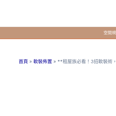
跳
至
主
要
空間規
內
容
首頁
軟裝佈置
**租屋族必看！3招軟裝術