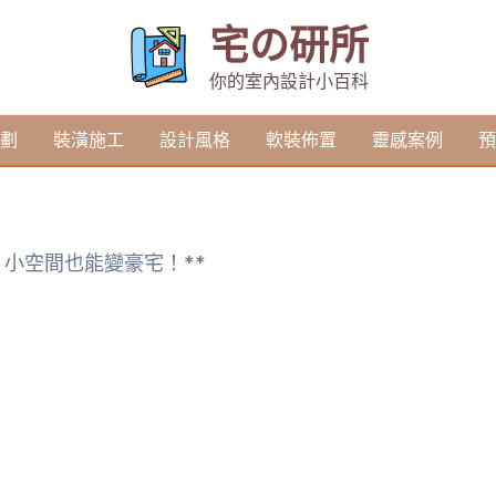
宅の研所
你的室內設計小百科
劃
裝潢施工
設計風格
軟裝佈置
靈感案例
預
，小空間也能變豪宅！**