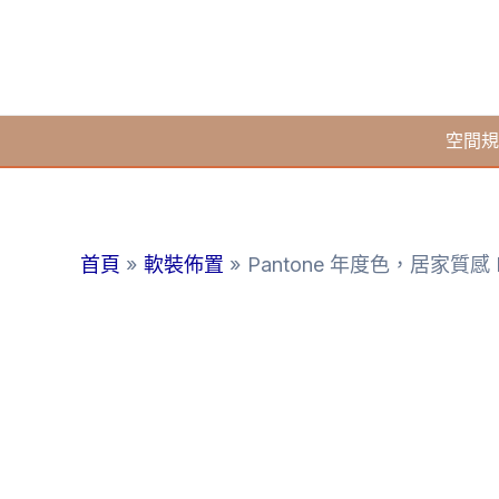
跳
至
主
要
空間規
內
容
首頁
軟裝佈置
Pantone 年度色，居家質感 L