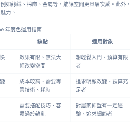
，例如絲絨、棉麻、金屬等，能讓空間更具層次感。此外
的魅力。
one 年度色運用指南
缺點
適用對象
快
效果有限、無法大
想輕鬆入門、預算有限
幅改變空間
者
變
成本較高、需要專
追求明顯改變、預算充
業技術、耗時
足者
需要搭配技巧、容
對居家佈置有一定經
易過於雜亂
驗、追求細節者