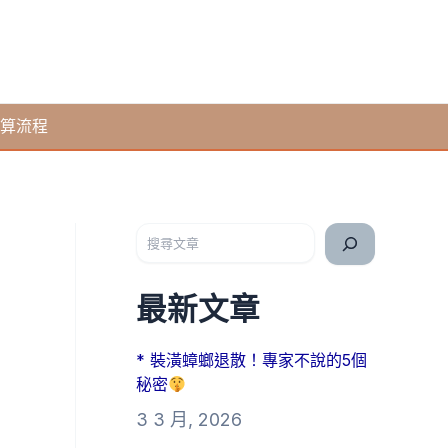
算流程
搜尋
最新文章
* 裝潢蟑螂退散！專家不說的5個
秘密
3 3 月, 2026