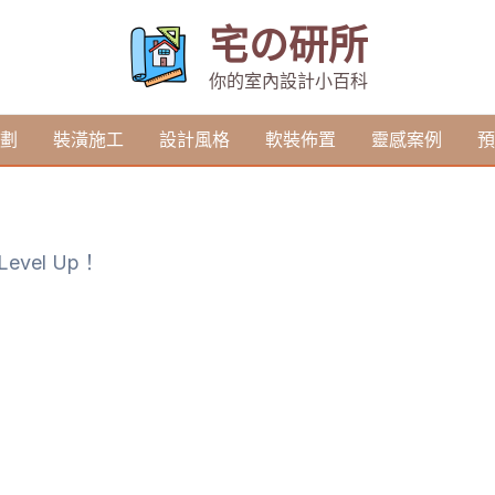
宅の研所
你的室內設計小百科
劃
裝潢施工
設計風格
軟裝佈置
靈感案例
預
evel Up！