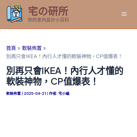
跳
宅の研所
至
Mai
主
你的室內設計小百科
要
Men
內
容
首頁
軟裝佈置
別再只會IKEA！內行人才懂的軟裝神物，CP值爆表！
別再只會IKEA！內行人才懂的
軟裝神物，CP值爆表！
軟裝佈置
/
2025-04-21
/ 作者:
宅小編