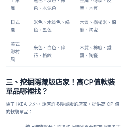
工業
黑色、灰色、棕
金屬、磚牆、皮
風
色、水泥色
革、木質
日式
米色、木質色、綠
木質、榻榻米、棉
風
色、藍色
麻、陶瓷
美式
米色、白色、碎
木質、棉麻、鐵
鄉村
花、格紋
藝、陶瓷
風
三、挖掘隱藏版店家！高CP值軟裝
單品哪裡找？
除了 IKEA 之外，還有許多隱藏版的店家，提供高 CP 值
的軟裝單品：
線上購物平台：
許多線上購物平台都有販售各式