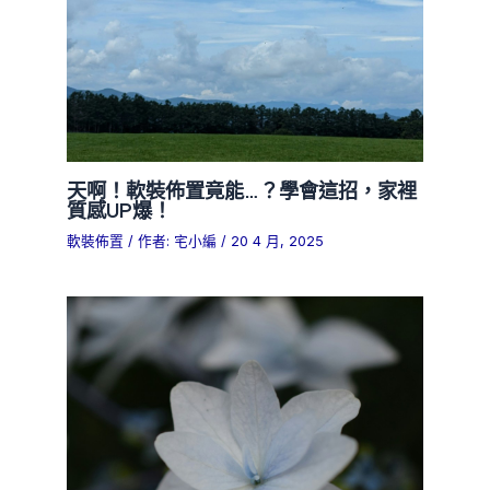
天啊！軟裝佈置竟能…？學會這招，家裡
質感UP爆！
軟裝佈置
/ 作者:
宅小編
/
20 4 月, 2025