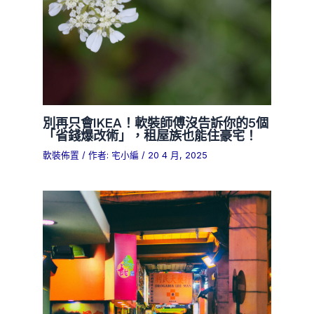
別再只會IKEA！軟裝師傅沒告訴你的5個
「省錢爆改術」，租屋族也能住豪宅！
軟裝佈置
/ 作者:
宅小編
/
20 4 月, 2025