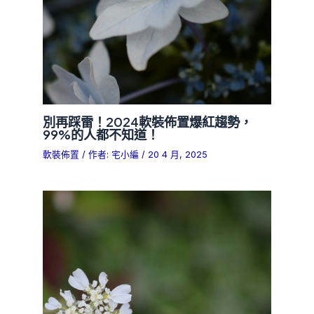
別再踩雷！2024軟裝佈置爆紅趨勢，
99%的人都不知道！
軟裝佈置
/ 作者:
宅小編
/
20 4 月, 2025