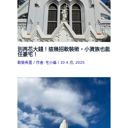
別再花大錢！這幾招軟裝術，小資族也能
住豪宅！
軟裝佈置
/ 作者:
宅小編
/
20 4 月, 2025