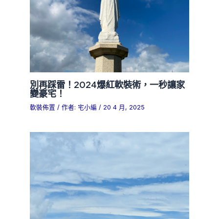
別再踩雷！2024爆紅軟裝術，一秒讓家
變豪宅！
軟裝佈置
/ 作者:
宅小編
/
20 4 月, 2025