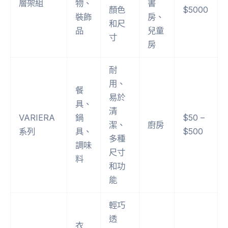
層架組
物、
書
顏色
$5000
裝飾
房、
和尺
品
兒童
寸
房
耐
用、
餐
易於
具、
清
VARIERA
鍋
$50 –
潔、
廚房
系列
具、
$500
多種
調味
尺寸
料
和功
能
輕巧
透
衣