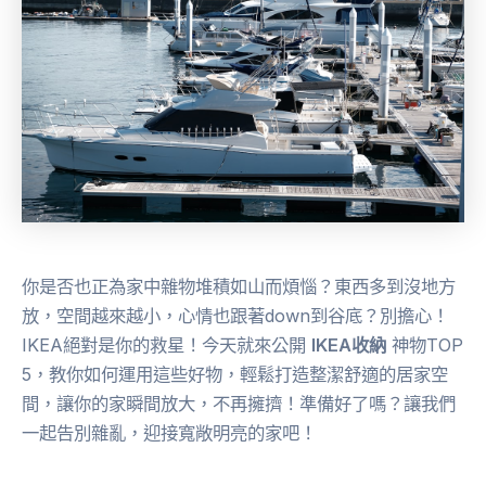
你是否也正為家中雜物堆積如山而煩惱？東西多到沒地方
放，空間越來越小，心情也跟著down到谷底？別擔心！
IKEA絕對是你的救星！今天就來公開
IKEA收納
神物TOP
5，教你如何運用這些好物，輕鬆打造整潔舒適的居家空
間，讓你的家瞬間放大，不再擁擠！準備好了嗎？讓我們
一起告別雜亂，迎接寬敞明亮的家吧！