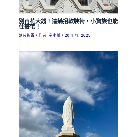
別再花大錢！這幾招軟裝術，小資族也能
住豪宅！
軟裝佈置
/ 作者:
宅小編
/
20 4 月, 2025