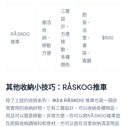
三層
廚
設
靈活
房、
計、
收
浴
RÅSKOG
方便
納、
室、
$800
推車
移
移動
書
動、
方便
房、
多種
客廳
顏色
其他收納小技巧：
RÅSKOG
推車
除了上述的收納系列，
IKEA RÅSKOG
推車也是一個非
常實用的收納好物。它有三層設計，可以收納各種物品，
而且可以隨意移動，非常方便。你可以將RÅSKOG推車放
在廚房收納調味料和食材，也可以放在浴室收納清潔用品