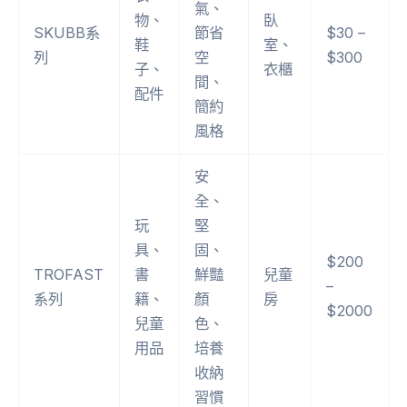
氣、
物、
臥
SKUBB系
節省
$30 –
鞋
室、
列
空
$300
子、
衣櫃
間、
配件
簡約
風格
安
全、
玩
堅
具、
固、
$200
TROFAST
書
鮮豔
兒童
–
系列
籍、
顏
房
$2000
兒童
色、
用品
培養
收納
習慣