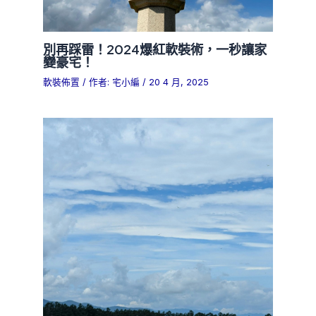
別再踩雷！2024爆紅軟裝術，一秒讓家
變豪宅！
軟裝佈置
/ 作者:
宅小編
/
20 4 月, 2025