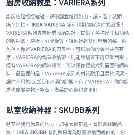
廚房收納救星：
VARIERA
系列
廚房總是瓶瓶罐罐、鍋碗瓢盆堆積如山，讓人看了就頭
痛？別怕，
IKEA VARIERA
系列絕對能解決你的困擾！
VARIERA系列專為廚房收納設計，提供了各種尺寸和功能
的收納盒、層板、分隔板等，讓你輕鬆整理廚房的每一個
角落。像是VARIERA的刀叉盤，可以讓你的餐具井然有
序；VARIERA的鍋蓋收納架，則能讓鍋蓋不再東倒西歪；
還有VARIERA的調味罐架，可以讓你輕鬆找到需要的調味
料。最重要的是，VARIERA系列的材質耐用且易於清潔，
讓你不用擔心油污和水漬的問題。有了VARIERA，你的廚
房也能變得乾淨整潔，做菜的心情也會更好！
臥室收納神器：
SKUBB
系列
臥室是我們休息的地方，如果太過雜亂，會影響睡眠品
質。
IKEA SKUBB
系列就是專為臥室收納而設計的，它