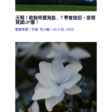
天啊！軟裝佈置竟能…？學會這招，家裡
質感UP爆！
軟裝佈置
/ 作者:
宅小編
/
20 4 月, 2025