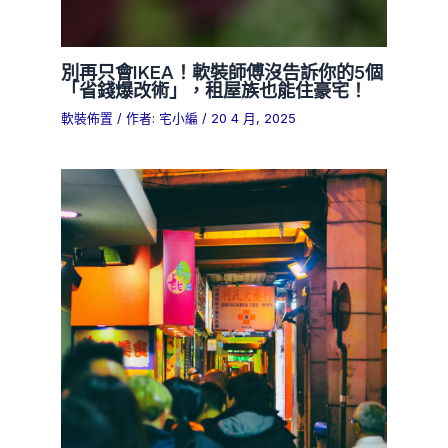
別再只會IKEA！軟裝師傅沒告訴你的5個
「省錢爆改術」，租屋族也能住豪宅！
軟裝佈置
/ 作者:
宅小編
/
20 4 月, 2025