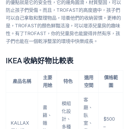
的優點就是它的安全性，它的邊角圓滑，材質堅固，可以
防止孩子們受傷。而且，TROFAST的高度適中，孩子們
可以自己拿取和整理物品，培養他們的收納習慣。更棒的
是，TROFAST的顏色鮮豔活潑，可以增添兒童房的趣味
性。有了TROFAST，你的兒童房也能變得井然有序，孩
子們也能在一個乾淨整潔的環境中快樂成長。
IKEA 收納好物比較表
主要
適用
價格範
產品名稱
特色
用途
空間
圍
客
模組
書
廳、
化設
籍、
臥
計、
$500
KALLAX
雜
室、
多種
–