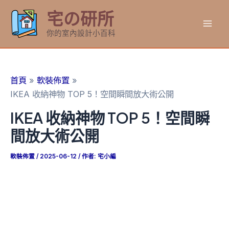
跳
宅の研所
至
Mai
主
你的室內設計小百科
要
Men
內
容
首頁
軟裝佈置
IKEA 收納神物 TOP 5！空間瞬間放大術公開
IKEA 收納神物 TOP 5！空間瞬
間放大術公開
軟裝佈置
/
2025-06-12
/ 作者:
宅小編