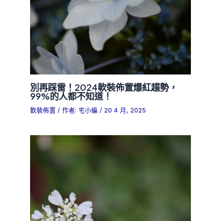
別再踩雷！2024軟裝佈置爆紅趨勢，
99%的人都不知道！
軟裝佈置
/ 作者:
宅小編
/
20 4 月, 2025