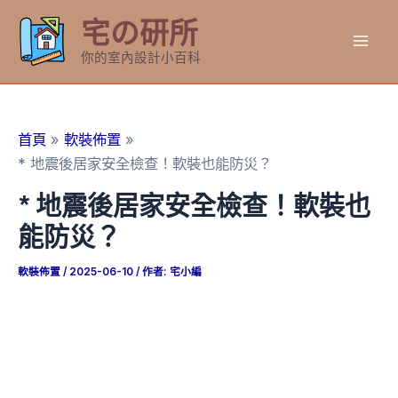
跳
宅の研所
至
Mai
主
你的室內設計小百科
要
Men
內
容
首頁
軟裝佈置
* 地震後居家安全檢查！軟裝也能防災？
* 地震後居家安全檢查！軟裝也
能防災？
軟裝佈置
/
2025-06-10
/ 作者:
宅小編