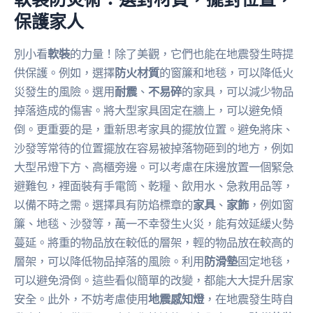
保護家人
別小看
軟裝
的力量！除了美觀，它們也能在地震發生時提
供保護。例如，選擇
防火材質
的窗簾和地毯，可以降低火
災發生的風險。選用
耐震
、
不易碎
的家具，可以減少物品
掉落造成的傷害。將大型家具固定在牆上，可以避免傾
倒。更重要的是，重新思考家具的擺放位置。避免將床、
沙發等常待的位置擺放在容易被掉落物砸到的地方，例如
大型吊燈下方、高櫃旁邊。可以考慮在床邊放置一個緊急
避難包，裡面裝有手電筒、乾糧、飲用水、急救用品等，
以備不時之需。選擇具有防焰標章的
家具
、
家飾
，例如窗
簾、地毯、沙發等，萬一不幸發生火災，能有效延緩火勢
蔓延。將重的物品放在較低的層架，輕的物品放在較高的
層架，可以降低物品掉落的風險。利用
防滑墊
固定地毯，
可以避免滑倒。這些看似簡單的改變，都能大大提升居家
安全。此外，不妨考慮使用
地震感知燈
，在地震發生時自