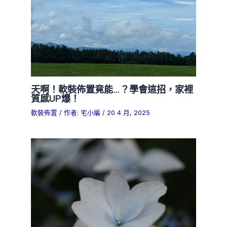
天啊！軟裝佈置竟能…？學會這招，家裡
質感UP爆！
軟裝佈置
/ 作者:
宅小編
/
20 4 月, 2025