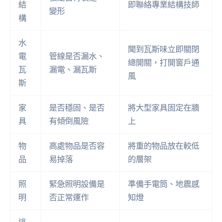
結
即聯絡專業結構技師
變形
構
水
聞到瓦斯味立即關閉
電
管線是否漏水、
總開關，打開窗戶通
瓦
漏電、漏瓦斯
風
斯
家
是否穩固、是否
將大型家具固定在牆
具
有傾倒風險
上
物
高處物品是否容
將重的物品放在較低
品
易掉落
的層架
照
緊急照明設備是
準備手電筒、地震感
明
否正常運作
知燈
逃