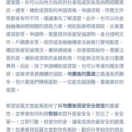
建家園。你可以向地方政府的社會局或民政局詢問相關資
訊。通常，補助或貸款的申請資格、申請流程、所需文件
等都會有所不同，建議事先了解清楚。此外，也可以向金
融機構詢問相關的貸款方案，例如房屋修繕貸款、災害重
建貸款等。申請時，需要提供房屋受損證明、身分證明文
件、戶籍謄本等。政府或金融機構會派員進行實地勘查，
確認房屋受損情況。審核通過後，就會撥款給你。需要注
意的是，補助或貸款的金額有限，可能無法完全支付重建
費用。因此，除了申請補助或貸款，也可以考慮向親友借
貸，或尋求慈善團體的協助。
地震後的重建
之路漫長而艱
辛，但只要我們積極面對，一定能克服困難，重建美好的
家園。
希望這篇文章能幫助你了解
地震後居家安全檢查
的重要
性，並學會如何利用
軟裝
來提升居家安全。別忘了，安全
第一！立即行動，檢查你的家，讓家成為你最安全的避風
港！如果覺得這篇文章對你有幫助，歡迎分享給你的朋友