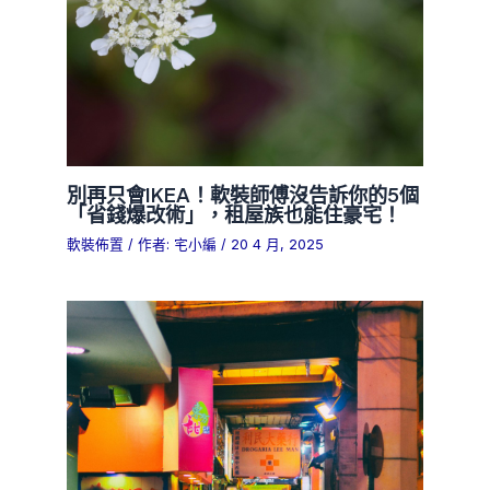
別再只會IKEA！軟裝師傅沒告訴你的5個
「省錢爆改術」，租屋族也能住豪宅！
軟裝佈置
/ 作者:
宅小編
/
20 4 月, 2025