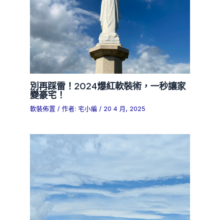
別再踩雷！2024爆紅軟裝術，一秒讓家
變豪宅！
軟裝佈置
/ 作者:
宅小編
/
20 4 月, 2025