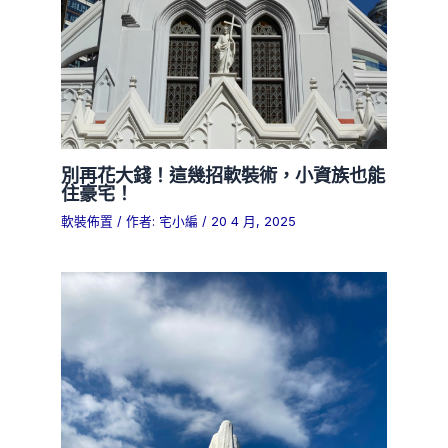
別再花大錢！這幾招軟裝術，小資族也能
住豪宅！
軟裝佈置
/ 作者:
宅小編
/
20 4 月, 2025