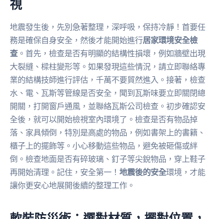
視
地震發生後，先別急著整理，深呼吸，保持冷靜！首要任
務是確保自身安全，然後才能開始進行
居家環境安全檢
查
。首先，檢查是否有明顯的結構性損壞，例如牆壁出現
大裂縫、樑柱變形等。如果發現這些情況，請立即聯絡專
業的結構技師進行評估，千萬不要貿然進入。接著，檢查
水、電、瓦斯等管線是否安全，聞到瓦斯味要立即關閉總
開關，打開窗戶通風，並聯絡瓦斯公司檢查。初步確認安
全後，就可以開始檢視室內環境了。檢查是否有物品掉
落、家具傾倒，特別是高處的物品，例如書架上的書籍、
櫃子上的擺飾等。小心移動這些物品，避免被砸傷或絆
倒。檢查地面是否有碎玻璃、釘子等尖銳物品，穿上鞋子
再開始清理。記住，安全第一！
地震後的安全
環境，才能
讓你更安心地展開後續的整理工作。
軟裝防災術：選對材質，擺對位置，