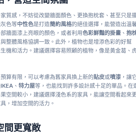
居家質感，不妨從改變牆面顏色、更換抱枕套、甚至只是
淺灰色等
中性色
是打造
簡約風格
的絕佳選擇，能營造出溫
局部牆面漆上亮眼的顏色，或者利用
色彩鮮豔的掛畫
、
抱
並與整體風格協調一致。此外，植物也是增添色彩的好幫
來生機和活力。建議選擇容易照顧的植物，像是黃金葛、
果預算有限，可以考慮為舊家具換上新的
貼皮
或
噴漆
，讓
是
IKEA
、
特力屋
等，也能找到許多設計感十足的單品。在
如果空間較小，建議選擇淺色系的家具，能讓空間看起來
家具，增加空間的活力。
空間更寬敞