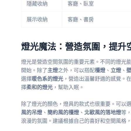
隱藏收納
客廳、臥室
展示收納
客廳、書房
燈光魔法：營造氛圍，提升
燈光是營造空間氛圍的重要元素。不同的燈光
開始。除了
主燈
之外，可以搭配
檯燈
、
立燈
、
選擇
暖色系的燈光
，營造出溫馨舒適的感覺。
擇
柔和的燈光
，幫助入眠。
除了燈光的顏色，燈具的款式也很重要。可以
風的吊燈
、
簡約風的檯燈
、
北歐風的落地燈
等
浪漫的氛圍。建議根據自己的喜好和空間風格