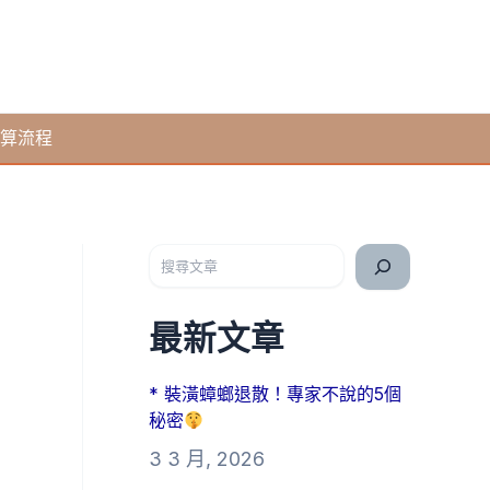
算流程
搜尋
最新文章
* 裝潢蟑螂退散！專家不說的5個
秘密
3 3 月, 2026