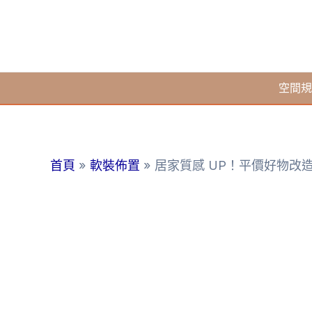
跳
至
主
要
空間規
內
容
首頁
軟裝佈置
居家質感 UP！平價好物改