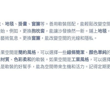
枕
、
地毯
、
掛畫
、
窗簾
等。善用軟裝搭配，能輕鬆改變空
開始。例如，更換
抱枕套
，能讓沙發煥然一新。鋪上
地毯
添藝術氣息。更換
窗簾
，能改變空間的光線和隱私。
如果空間是
簡約風格
，可以選擇一些
線條簡潔
、
顏色單純
然材質
、
色彩柔和
的軟裝。如果空間是
工業風格
，可以選
也是軟裝的好幫手，能為空間帶來生機和活力。記得定期