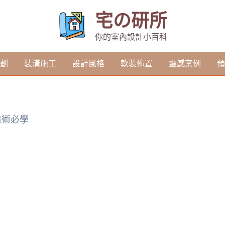
宅の研所
你的室內設計小百科
劃
裝潢施工
設計風格
軟裝佈置
靈感案例
預
造術必學