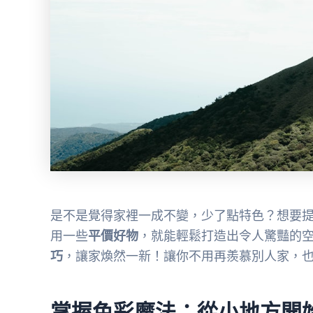
是不是覺得家裡一成不變，少了點特色？想要
用一些
平價好物
，就能輕鬆打造出令人驚豔的
巧
，讓家煥然一新！讓你不用再羨慕別人家，
掌握色彩魔法：從小地方開