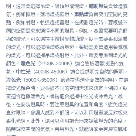
明，通常會選擇吊燈、吸頂燈或嵌燈。
輔助燈
負責營造氣
氛，例如檯燈、落地燈或壁燈。
重點燈
負責突出空間的亮
點，例如射燈、軌道燈或畫燈。在規劃燈光時，要根據不
同的空間需求來選擇不同的燈具。例如，客廳需要明亮舒
適的燈光，可以選擇主燈搭配輔助燈。臥室需要柔和溫馨
的燈光，可以選擇檯燈或落地燈。餐廳需要營造用餐氣氛
的燈光，可以選擇吊燈或射燈。此外，還要考慮到燈光的
顏色。
暖色光
（2700K-3000K）適合營造溫馨浪漫的氣
氛，
中性光
（4000K-4500K）適合提供明亮自然的照明，
冷色光
（5000K-6500K）適合提供清晰高效的照明。在選
擇燈光顏色時，要根據不同的空間需求來決定。例如，臥
室適合選擇暖色光，書房適合選擇中性光或冷色光。最
後，在安裝燈具時，要注意燈具的位置和角度。避免燈光
直射眼睛，會讓人感到不舒服。可以利用燈罩或反射板來
柔化光線。此外，還可以利用調光器來調節燈光的亮度，
隨時調整空間的氣氛。善用燈光，就能讓家更有層次感和