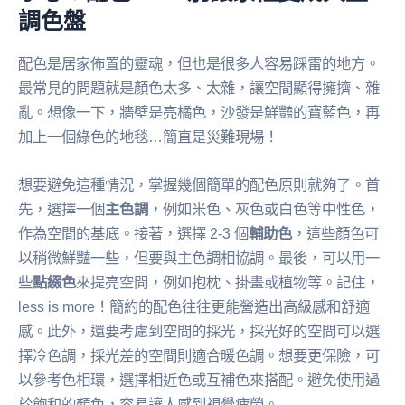
調色盤
配色是居家佈置的靈魂，但也是很多人容易踩雷的地方。
最常見的問題就是顏色太多、太雜，讓空間顯得擁擠、雜
亂。想像一下，牆壁是亮橘色，沙發是鮮豔的寶藍色，再
加上一個綠色的地毯…簡直是災難現場！
想要避免這種情況，掌握幾個簡單的配色原則就夠了。首
先，選擇一個
主色調
，例如米色、灰色或白色等中性色，
作為空間的基底。接著，選擇 2-3 個
輔助色
，這些顏色可
以稍微鮮豔一些，但要與主色調相協調。最後，可以用一
些
點綴色
來提亮空間，例如抱枕、掛畫或植物等。記住，
less is more！簡約的配色往往更能營造出高級感和舒適
感。此外，還要考慮到空間的採光，採光好的空間可以選
擇冷色調，採光差的空間則適合暖色調。想要更保險，可
以參考色相環，選擇相近色或互補色來搭配。避免使用過
於飽和的顏色，容易讓人感到視覺疲勞。