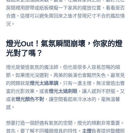
房間裡用膠帶或紙板模擬一下家具的擺放位置，看看是否
合適。這樣可以避免買回來之後才發現尺寸不合的尷尬情
況。
燈光Out！氣氛瞬間崩壞，你家的燈
光對了嗎？
燈光是營造氣氛的魔法師，但也是很多人容易忽略的細
節。如果燈光沒選對，再美的裝潢也會黯然失色。最常見
的問題就是
燈光太過單調
，只有一盞主燈，無法營造出豐
富的光影效果。或者
燈光太過刺眼
，讓人感到不舒服。又
或者
燈光顏色不對
，讓空間看起來冷冰冰的，毫無溫馨
感。
想要打造一個舒適有氣氛的空間，燈光的規劃非常重要。
首先，要了解不同種類燈具的特性。
主燈
負責提供整體照