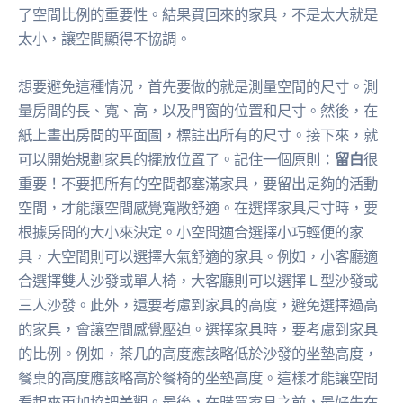
了空間比例的重要性。結果買回來的家具，不是太大就是
太小，讓空間顯得不協調。
想要避免這種情況，首先要做的就是測量空間的尺寸。測
量房間的長、寬、高，以及門窗的位置和尺寸。然後，在
紙上畫出房間的平面圖，標註出所有的尺寸。接下來，就
可以開始規劃家具的擺放位置了。記住一個原則：
留白
很
重要！不要把所有的空間都塞滿家具，要留出足夠的活動
空間，才能讓空間感覺寬敞舒適。在選擇家具尺寸時，要
根據房間的大小來決定。小空間適合選擇小巧輕便的家
具，大空間則可以選擇大氣舒適的家具。例如，小客廳適
合選擇雙人沙發或單人椅，大客廳則可以選擇 L 型沙發或
三人沙發。此外，還要考慮到家具的高度，避免選擇過高
的家具，會讓空間感覺壓迫。選擇家具時，要考慮到家具
的比例。例如，茶几的高度應該略低於沙發的坐墊高度，
餐桌的高度應該略高於餐椅的坐墊高度。這樣才能讓空間
看起來更加協調美觀。最後，在購買家具之前，最好先在