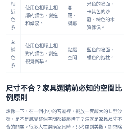
相
米色的牆面、
使用色相環上相
客
近
卡其色的沙
鄰的顏色，營造
廳、
色
發、棕色的木
和諧感。
餐廳
系
質傢俱。
互
使用色相環上相
補
點綴
藍色的牆面、
對的顏色，創造
色
空間
橘色的抱枕。
視覺衝擊。
系
尺寸不合？家具選購前必知的空間比
例原則
想像一下，在一個小小的客廳裡，擺放一套超大的 L 型沙
發，是不是感覺整個空間都被壓垮了？這就是
家具尺寸
不
合的問題。很多人在選購家具時，只考慮到美觀，卻忽略