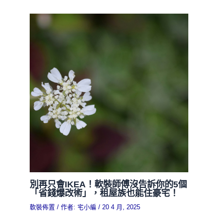
別再只會IKEA！軟裝師傅沒告訴你的5個
「省錢爆改術」，租屋族也能住豪宅！
軟裝佈置
/ 作者:
宅小編
/
20 4 月, 2025