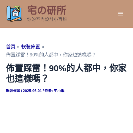
跳
宅の研所
至
Mai
主
你的室內設計小百科
要
Men
內
容
首頁
軟裝佈置
佈置踩雷！90%的人都中，你家也這樣嗎？
佈置踩雷！90%的人都中，你家
也這樣嗎？
軟裝佈置
/
2025-06-01
/ 作者:
宅小編