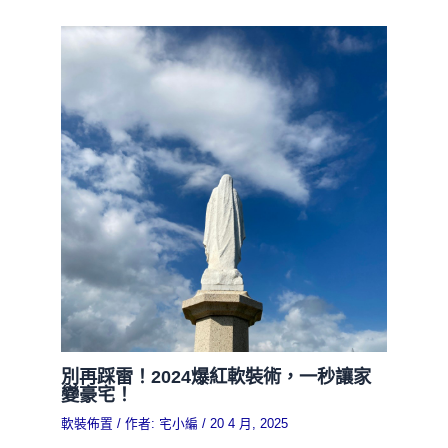
別再踩雷！2024爆紅軟裝術，一秒讓家
變豪宅！
軟裝佈置
/ 作者:
宅小編
/
20 4 月, 2025