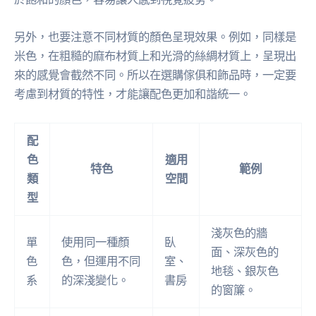
另外，也要注意不同材質的顏色呈現效果。例如，同樣是
米色，在粗糙的麻布材質上和光滑的絲綢材質上，呈現出
來的感覺會截然不同。所以在選購傢俱和飾品時，一定要
考慮到材質的特性，才能讓配色更加和諧統一。
配
色
適用
特色
範例
類
空間
型
淺灰色的牆
單
使用同一種顏
臥
面、深灰色的
色
色，但運用不同
室、
地毯、銀灰色
系
的深淺變化。
書房
的窗簾。