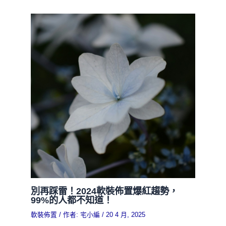
別再踩雷！2024軟裝佈置爆紅趨勢，
99%的人都不知道！
軟裝佈置
/ 作者:
宅小編
/
20 4 月, 2025