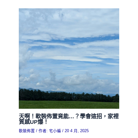
天啊！軟裝佈置竟能…？學會這招，家裡
質感UP爆！
軟裝佈置
/ 作者:
宅小編
/
20 4 月, 2025