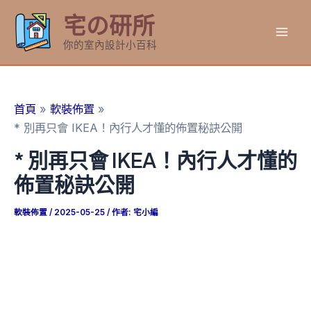
跳
宅の研所
至
Mai
主
你的室內設計小百科
要
Men
內
容
首頁
軟裝佈置
* 別再只會 IKEA！內行人才懂的佈置秘訣公開
* 別再只會 IKEA！內行人才懂的
佈置秘訣公開
軟裝佈置
/
2025-05-25
/ 作者:
宅小編