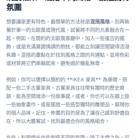
氛圍
想要讓家更有特色，最簡單的方法就是
混搭風格
。別再執
著於單一的北歐風或現代風，試著將不同的元素融合在一
起。例如，在簡約的北歐風客廳中，加入一些復古的擺
飾，或是充滿異國情調的抱枕，都能立刻讓空間變得活潑
有趣。混搭的重點在於找到風格之間的共通點，並用色彩
或材質將它們串聯起來，避免過於雜亂無章。
例如，你可以選擇以簡約的 **IKEA 家具** 為基礎，搭
配一些二手古董家具。古董家具往往帶有獨特的歷史痕
跡，能為空間增添一份故事感。或者，你也可以在牆上掛
一些抽象畫作，或是擺放一些造型獨特的雕塑品，展現你
的個人品味。記住，佈置的目的是為了讓自己感到舒適自
在，所以大膽嘗試，找到最適合你的風格組合。
此外，利用燈光也能創造不同的氛圍。除了主燈之外，可