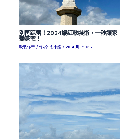
別再踩雷！2024爆紅軟裝術，一秒讓家
變豪宅！
軟裝佈置
/ 作者:
宅小編
/
20 4 月, 2025