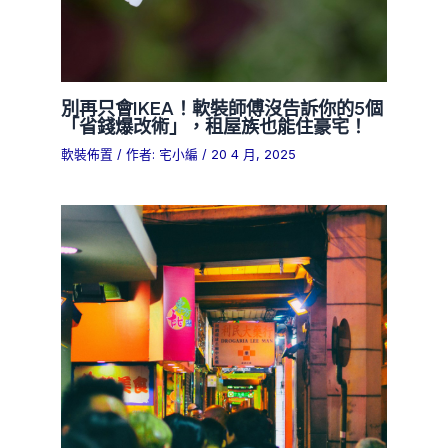
別再只會IKEA！軟裝師傅沒告訴你的5個
「省錢爆改術」，租屋族也能住豪宅！
軟裝佈置
/ 作者:
宅小編
/
20 4 月, 2025