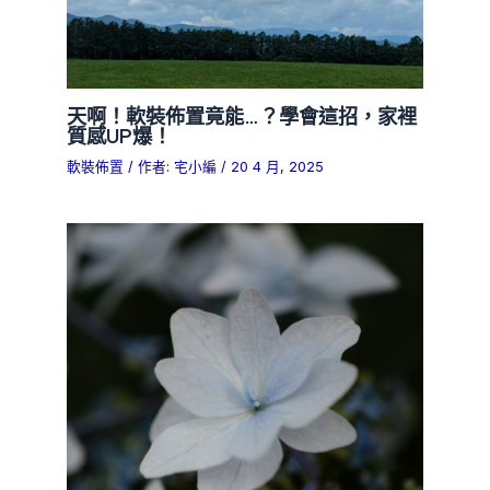
天啊！軟裝佈置竟能…？學會這招，家裡
質感UP爆！
軟裝佈置
/ 作者:
宅小編
/
20 4 月, 2025