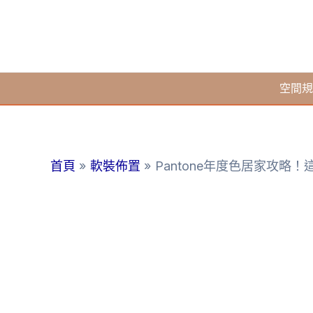
跳
至
主
要
空間規
內
容
首頁
軟裝佈置
Pantone年度色居家攻略