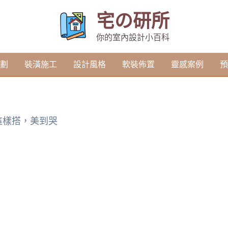
宅の研所
你的室內設計小百科
劃
裝潢施工
設計風格
軟裝佈置
靈感案例
預
！這樣搭，美到哭