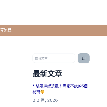
算流程
搜尋
最新文章
* 裝潢蟑螂退散！專家不說的5個
秘密
3 3 月, 2026