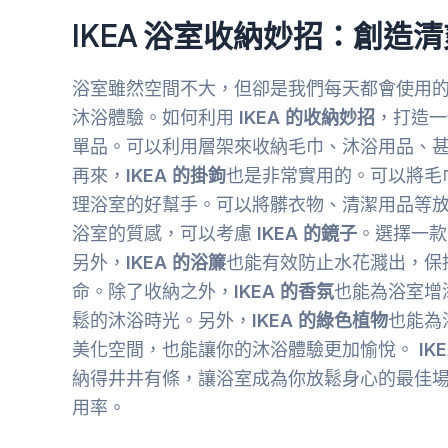
IKEA 浴室收納妙招：創造
浴室雖然空間不大，但卻是我們每天都會使用
沐浴體驗。如何利用
IKEA 的收納妙招
，打造一
單品。可以利用層架來收納毛巾、沐浴用品、
再來，
IKEA 的掛鉤
也是非常實用的。可以將毛
理浴室的好幫手。可以將髒衣物、清潔用品等
浴室的質感，可以考慮
IKEA 的鏡子
。選擇一款
另外，
IKEA 的浴簾
也能有效防止水花濺出，保
命。除了收納之外，
IKEA 的香氛
也能為浴室增
鬆的沐浴時光。另外，
IKEA 的綠色植物
也能為
美化空間，也能讓你的沐浴體驗更加愉悅。
IK
納得井井有條，讓浴室成為你放鬆身心的最佳
用率。