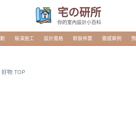
宅の研所
你的室內設計小百科
劃
裝潢施工
設計風格
軟裝佈置
靈感案例
預
好物 TOP