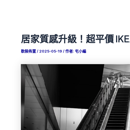
居家質感升級！超平價 IKEA
軟裝佈置
/
2025-05-19
/ 作者:
宅小編