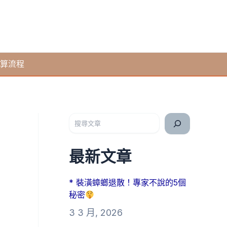
算流程
搜尋
最新文章
* 裝潢蟑螂退散！專家不說的5個
秘密
3 3 月, 2026