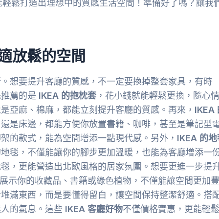
，也能輕鬆打造出理想中的質感生活空間！準備好了嗎？讓我
舒適放鬆的空間
所。想要提升客廳的質感，不一定要換掉整套家具，有時
先推薦的是
IKEA 的抱枕套
，花小錢就能輕鬆更換，隨心
像是亞麻、棉麻，都能立刻提升客廳的質感。再來，
IKEA
，還是床邊，都能方便你放置書籍、咖啡，甚至是筆記型
腳架的款式，能為空間增添一點現代感。另外，
IKEA 的
的地毯，不僅能讓你的腳步更加溫暖，也能為客廳增添一
地毯，更能營造出北歐風格的居家氛圍。想要更進一步提
展示你的收藏品、書籍或綠色植物，不僅能讓空間更加
於堆滿東西，而是要懂得留白，讓空間保持整潔舒適。搭
迷人的氣息。這些
IKEA 客廳好物
不僅價格實惠，更能輕