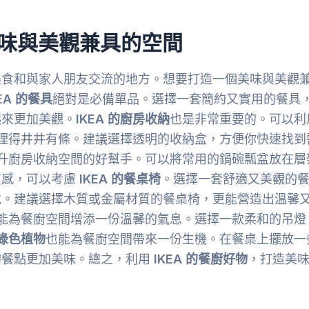
美味與美觀兼具的空間
美食和與家人朋友交流的地方。想要打造一個美味與美觀
KEA 的餐具
絕對是必備單品。選擇一套簡約又實用的餐具
起來更加美觀。
IKEA 的廚房收納
也是非常重要的。可以利
理得井井有條。建議選擇透明的收納盒，方便你快速找到
升廚房收納空間的好幫手。可以將常用的鍋碗瓢盆放在層
質感，可以考慮
IKEA 的餐桌椅
。選擇一套舒適又美觀的
悅。建議選擇木質或金屬材質的餐桌椅，更能營造出溫馨
能為餐廚空間增添一份溫馨的氣息。選擇一款柔和的吊燈
的綠色植物
也能為餐廚空間帶來一份生機。在餐桌上擺放一
的餐點更加美味。總之，利用
IKEA 的餐廚好物
，打造美
。