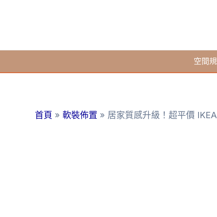
跳
至
主
要
空間規
內
容
首頁
軟裝佈置
居家質感升級！超平價 IKEA 