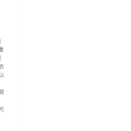
也
收
選
衣
以
營
光
接