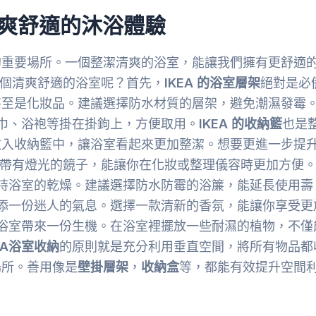
清爽舒適的沐浴體驗
的重要場所。一個整潔清爽的浴室，能讓我們擁有更舒適
個清爽舒適的浴室呢？首先，
IKEA 的浴室層架
絕對是必
甚至是化妝品。建議選擇防水材質的層架，避免潮濕發霉
巾、浴袍等掛在掛鉤上，方便取用。
IKEA 的收納籃
也是
放入收納籃中，讓浴室看起來更加整潔。想要更進一步提
帶有燈光的鏡子，能讓你在化妝或整理儀容時更加方便
持浴室的乾燥。建議選擇防水防霉的浴簾，能延長使用壽
添一份迷人的氣息。選擇一款清新的香氛，能讓你享受更
浴室帶來一份生機。在浴室裡擺放一些耐濕的植物，不僅
EA浴室收納
的原則就是充分利用垂直空間，將所有物品都
場所。善用像是
壁掛層架
，
收納盒
等，都能有效提升空間