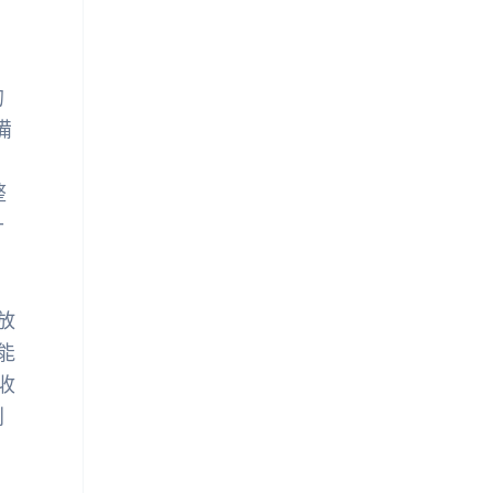
的
備
。
整
升
。
放
能
收
利