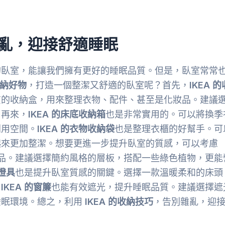
雜亂，迎接舒適睡眠
的臥室，能讓我們擁有更好的睡眠品質。但是，臥室常常
收納好物
，打造一個整潔又舒適的臥室呢？首先，
IKEA 的
質的收納盒，用來整理衣物、配件、甚至是化妝品。建議
。再來，
IKEA 的床底收納箱
也是非常實用的。可以將換季
利用空間。
IKEA 的衣物收納袋
也是整理衣櫃的好幫手。可
起來更加整潔。想要更進一步提升臥室的質感，可以考慮
品。建議選擇簡約風格的層板，搭配一些綠色植物，更能
的燈具
也是提升臥室質感的關鍵。選擇一款溫暖柔和的床頭
，
IKEA 的窗簾
也能有效遮光，提升睡眠品質。建議選擇遮
睡眠環境。總之，利用
IKEA 的收納技巧
，告別雜亂，迎