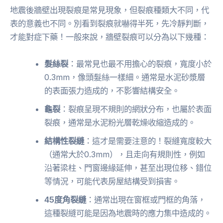
地震後牆壁出現裂痕是常見現象，但裂痕種類大不同，代
表的意義也不同。別看到裂痕就嚇得半死，先冷靜判斷，
才能對症下藥！一般來說，牆壁裂痕可以分為以下幾種：
髮絲裂
：最常見也最不用擔心的裂痕，寬度小於
0.3mm，像頭髮絲一樣細。通常是水泥砂漿層
的表面張力造成的，不影響結構安全。
龜裂
：裂痕呈現不規則的網狀分布，也屬於表面
裂痕，通常是水泥粉光層乾燥收縮造成的。
結構性裂縫
：這才是需要注意的！裂縫寬度較大
（通常大於0.3mm），且走向有規則性，例如
沿著梁柱、門窗邊緣延伸，甚至出現位移、錯位
等情況，可能代表房屋結構受到損害。
45度角裂縫
：通常出現在窗框或門框的角落，
這種裂縫可能是因為地震時的應力集中造成的。