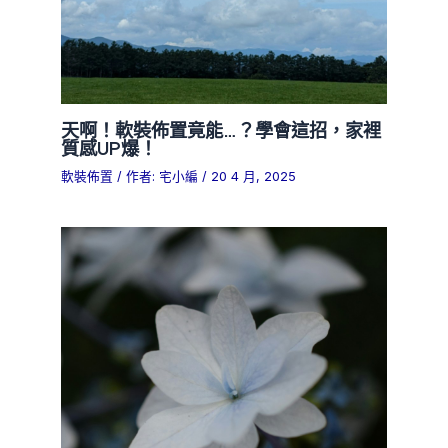
天啊！軟裝佈置竟能…？學會這招，家裡
質感UP爆！
軟裝佈置
/ 作者:
宅小編
/
20 4 月, 2025