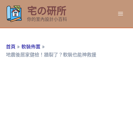
跳
宅の研所
至
Mai
主
你的室內設計小百科
要
Men
內
容
首頁
軟裝佈置
地震後居家健檢！牆裂了？軟裝也能神救援