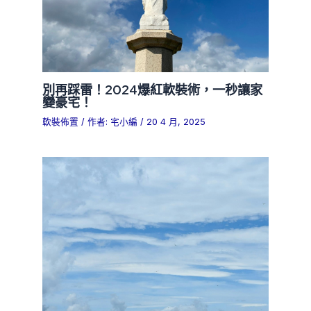
別再踩雷！2024爆紅軟裝術，一秒讓家
變豪宅！
軟裝佈置
/ 作者:
宅小編
/
20 4 月, 2025