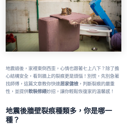
地震過後，家裡東倒西歪，心情也跟著七上八下？除了擔
心結構安全，看到牆上的裂痕更是煩惱！別慌，先別急著
找師傅，這篇文章教你快速
居家健檢
，判斷裂痕的嚴重
性，並提供
軟裝修繕
妙招，讓你輕鬆恢復家的溫馨感！
地震後牆壁裂痕種類多，你是哪一
種？