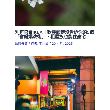
別再只會IKEA！軟裝師傅沒告訴你的5個
「省錢爆改術」，租屋族也能住豪宅！
軟裝佈置
/ 作者:
宅小編
/
20 4 月, 2025