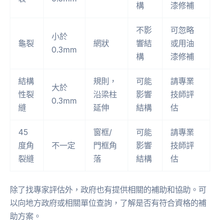
構
漆修補
不影
可忽略
小於
龜裂
網狀
響結
或用油
0.3mm
構
漆修補
結構
規則，
可能
請專業
大於
性裂
沿梁柱
影響
技師評
0.3mm
縫
延伸
結構
估
45
窗框/
可能
請專業
度角
不一定
門框角
影響
技師評
裂縫
落
結構
估
除了找專家評估外，政府也有提供相關的補助和協助。可
以向地方政府或相關單位查詢，了解是否有符合資格的補
助方案。