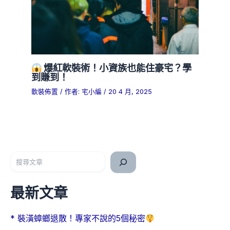
爆紅軟裝術！小資族也能住豪宅？學
到賺到！
軟裝佈置
/ 作者:
宅小編
/
20 4 月, 2025
搜尋
最新文章
* 裝潢蟑螂退散！專家不說的5個秘密