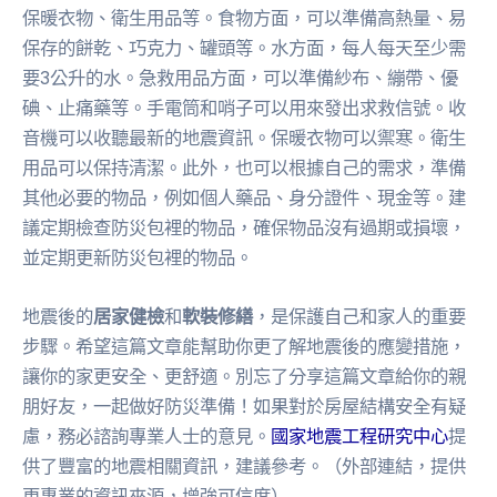
保暖衣物、衛生用品等。食物方面，可以準備高熱量、易
保存的餅乾、巧克力、罐頭等。水方面，每人每天至少需
要3公升的水。急救用品方面，可以準備紗布、繃帶、優
碘、止痛藥等。手電筒和哨子可以用來發出求救信號。收
音機可以收聽最新的地震資訊。保暖衣物可以禦寒。衛生
用品可以保持清潔。此外，也可以根據自己的需求，準備
其他必要的物品，例如個人藥品、身分證件、現金等。建
議定期檢查防災包裡的物品，確保物品沒有過期或損壞，
並定期更新防災包裡的物品。
地震後的
居家健檢
和
軟裝修繕
，是保護自己和家人的重要
步驟。希望這篇文章能幫助你更了解地震後的應變措施，
讓你的家更安全、更舒適。別忘了分享這篇文章給你的親
朋好友，一起做好防災準備！如果對於房屋結構安全有疑
慮，務必諮詢專業人士的意見。
國家地震工程研究中心
提
供了豐富的地震相關資訊，建議參考。（外部連結，提供
更專業的資訊來源，增強可信度）