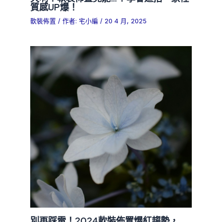
質感UP爆！
軟裝佈置
/ 作者:
宅小編
/
20 4 月, 2025
別再踩雷！2024軟裝佈置爆紅趨勢，