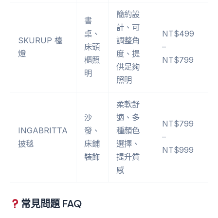
簡約設
書
計、可
桌、
NT$499
SKURUP 檯
調整角
床頭
–
燈
度、提
櫃照
NT$799
供足夠
明
照明
柔軟舒
沙
適、多
NT$799
INGABRITTA
發、
種顏色
–
披毯
床鋪
選擇、
NT$999
裝飾
提升質
感
常見問題 FAQ