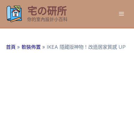
跳
宅の研所
至
Mai
主
你的室內設計小百科
要
Men
內
容
首頁
軟裝佈置
IKEA 隱藏版神物！改造居家質感 UP