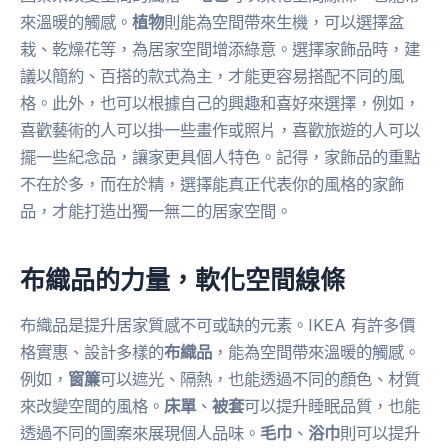
來溫暖的觸感。
植物
則能為空間帶來生機，可以選擇盆
栽、乾燥花等，為居家空間增添綠意。選擇家飾品時，建
議以簡約、百搭的款式為主，才能更容易搭配不同的風
格。此外，也可以根據自己的興趣和喜好來選擇，例如，
喜歡藝術的人可以掛一些畫作或照片，喜歡旅遊的人可以
擺一些紀念品，讓家更具個人特色。記得，家飾品的重點
不在於多，而在於精，選擇能真正代表你的風格的家飾
品，才能打造出獨一無二的居家空間。
布織品的力量，軟化空間線條
布織品是提升居家質感不可或缺的元素。IKEA 有許多價
格實惠、設計多樣的
布織品
，能為空間帶來溫暖的觸感。
例如，
窗簾
可以遮光、隔熱，也能透過不同的顏色、材質
來改變空間的風格。
床單
、
被套
可以提升睡眠品質，也能
透過不同的圖案來展現個人品味。
毛巾
、
浴巾
則可以提升