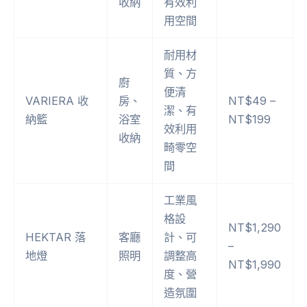
收納
有效利
用空間
耐用材
質、方
廚
便清
VARIERA 收
房、
NT$49 –
潔、有
納籃
浴室
NT$199
效利用
收納
畸零空
間
工業風
格設
NT$1,290
HEKTAR 落
客廳
計、可
–
地燈
照明
調整高
NT$1,990
度、營
造氛圍