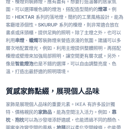
燈、檯燈到裝飾燈，應有盡有。想要打造溫馨的居家氛
圍，可以選擇暖色調的燈泡，搭配造型簡約的
燈罩
。例
如，
HEKTAR
系列的落地燈，簡約的工業風格設計，能為
客廳增添個性。
SKURUP
系列的檯燈，則非常適合放在
書桌或床頭櫃，提供足夠的照明。除了主燈之外，也可以
利用
串燈
、
蠟燭
等裝飾燈來營造浪漫的氛圍。建議可以多
層次地配置燈光，例如，利用主燈提供整體照明，再搭配
檯燈或壁燈來加強局部照明，讓空間更有層次感。另外，
像是
智能燈泡
也是不錯的選擇，可以自由調整亮度、色
溫，打造出最舒適的照明環境。
質感家飾點綴，展現個人品味
家飾是展現個人品味的重要元素。IKEA 有許多設計獨
特、價格親民的
家飾品
，能為空間注入活力。例如，
靠
枕
、
抱枕
可以為沙發增添舒適感，也能透過不同的顏色、
圖案來改變空間的風格。
地毯
可以柔化空間線條，也能帶