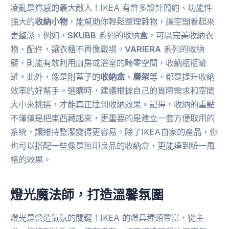
凌亂是質感的最大敵人！IKEA 有許多設計簡約、功能性
強大的
收納小物
，能幫助你輕鬆整理雜物，讓空間看起來
更整潔。例如，
SKUBB
系列的收納盒，可以完美收納衣
物、配件，讓衣櫃不再像戰場。
VARIERA
系列的收納
籃，則能有效利用廚房或浴室的畸零空間，收納瓶瓶罐
罐。此外，像是附蓋子的
收納盒
、
層架
等，都是提升收納
效率的好幫手。選購時，建議根據自己的實際需求和空間
大小來挑選，才能真正達到收納效果。記得，收納的重點
不僅僅是把東西藏起來，更重要的是建立一套方便取用的
系統，讓維持整潔變得更容易。除了IKEA自家的產品，你
也可以搭配一些像是無印良品的收納盒，更能達到統一風
格的效果。
燈光魔法師，打造溫馨氛圍
燈光是營造氣氛的關鍵！IKEA 的燈具種類豐富，從主