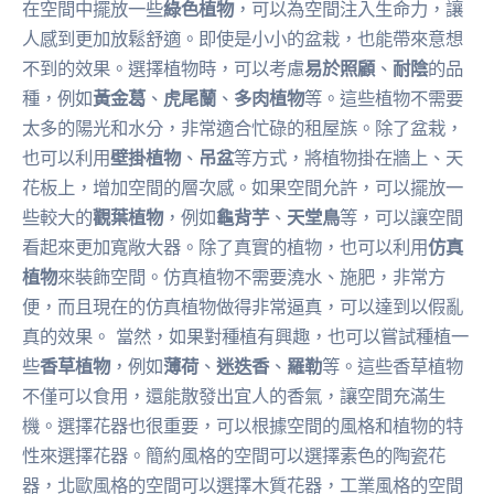
在空間中擺放一些
綠色植物
，可以為空間注入生命力，讓
人感到更加放鬆舒適。即使是小小的盆栽，也能帶來意想
不到的效果。選擇植物時，可以考慮
易於照顧
、
耐陰
的品
種，例如
黃金葛
、
虎尾蘭
、
多肉植物
等。這些植物不需要
太多的陽光和水分，非常適合忙碌的租屋族。除了盆栽，
也可以利用
壁掛植物
、
吊盆
等方式，將植物掛在牆上、天
花板上，增加空間的層次感。如果空間允許，可以擺放一
些較大的
觀葉植物
，例如
龜背芋
、
天堂鳥
等，可以讓空間
看起來更加寬敞大器。除了真實的植物，也可以利用
仿真
植物
來裝飾空間。仿真植物不需要澆水、施肥，非常方
便，而且現在的仿真植物做得非常逼真，可以達到以假亂
真的效果。 當然，如果對種植有興趣，也可以嘗試種植一
些
香草植物
，例如
薄荷
、
迷迭香
、
羅勒
等。這些香草植物
不僅可以食用，還能散發出宜人的香氣，讓空間充滿生
機。選擇花器也很重要，可以根據空間的風格和植物的特
性來選擇花器。簡約風格的空間可以選擇素色的陶瓷花
器，北歐風格的空間可以選擇木質花器，工業風格的空間