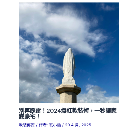
別再踩雷！2024爆紅軟裝術，一秒讓家
變豪宅！
軟裝佈置
/ 作者:
宅小編
/
20 4 月, 2025