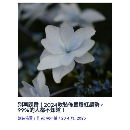
別再踩雷！2024軟裝佈置爆紅趨勢，
99%的人都不知道！
軟裝佈置
/ 作者:
宅小編
/
20 4 月, 2025