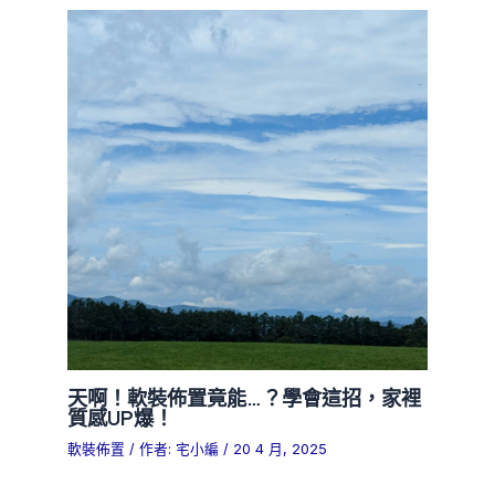
天啊！軟裝佈置竟能…？學會這招，家裡
質感UP爆！
軟裝佈置
/ 作者:
宅小編
/
20 4 月, 2025