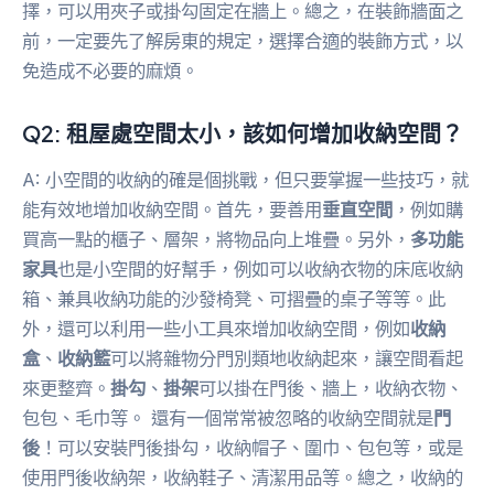
擇，可以用夾子或掛勾固定在牆上。總之，在裝飾牆面之
前，一定要先了解房東的規定，選擇合適的裝飾方式，以
免造成不必要的麻煩。
Q2: 租屋處空間太小，該如何增加收納空間？
A: 小空間的收納的確是個挑戰，但只要掌握一些技巧，就
能有效地增加收納空間。首先，要善用
垂直空間
，例如購
買高一點的櫃子、層架，將物品向上堆疊。另外，
多功能
家具
也是小空間的好幫手，例如可以收納衣物的床底收納
箱、兼具收納功能的沙發椅凳、可摺疊的桌子等等。此
外，還可以利用一些小工具來增加收納空間，例如
收納
盒
、
收納籃
可以將雜物分門別類地收納起來，讓空間看起
來更整齊。
掛勾
、
掛架
可以掛在門後、牆上，收納衣物、
包包、毛巾等。 還有一個常常被忽略的收納空間就是
門
後
！可以安裝門後掛勾，收納帽子、圍巾、包包等，或是
使用門後收納架，收納鞋子、清潔用品等。總之，收納的