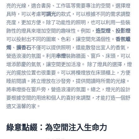
亮的光線，適合書房、工作區等需要專注的空間。選擇燈
具時，可以考慮
可調光
的款式，可以根據不同的需求調整
亮度，更加方便。除了功能性的照明，也可以利用一些裝
飾性的燈具來增加空間的趣味性。例如，
造型燈
、
投影燈
可以投射出不同的圖案、色彩，讓空間充滿個性。
香氛蠟
燭
、
擴香石
不僅可以提供照明，還能散發出宜人的香氣，
營造浪漫的氛圍。利用
串燈
裝飾牆面、窗戶、床頭，可以
增添節慶的氣氛，讓空間更加活潑。 除了燈具的選擇，燈
光的擺放位置也很重要。可以將檯燈放在床頭櫃上，方便
睡前閱讀。將立燈放在沙發旁，提供閱讀時所需的光線。
將串燈掛在窗戶旁，營造浪漫的氛圍。總之，燈光的設計
要根據空間的用途和個人的喜好來調整，才能打造一個舒
適又溫馨的家。
綠意點綴：為空間注入生命力