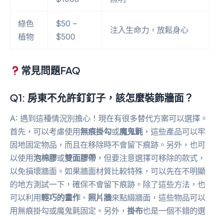
綠色
$50 –
注入生命力，放鬆身心
植物
$500
常見問題FAQ
Q1: 房東不允許釘釘子，該怎麼裝飾牆面？
A: 遇到這種情況別擔心！現在有很多替代方案可以選擇。
首先，可以考慮使用
無痕掛勾
或
魔鬼氈
，這些產品可以牢
固地固定物品，而且在移除時不會留下痕跡。另外，也可
以使用
泡棉膠
或
雙面膠帶
，但要注意選擇可移除的款式，
以免損壞牆面。如果牆面材質比較特殊，可以先在不明顯
的地方測試一下，確保不會留下痕跡。除了這些方法，也
可以利用
輕巧的畫作
、
照片牆
來點綴牆面，這些物品可以
用無痕掛勾或魔鬼氈固定。另外，
掛布
也是一個不錯的選