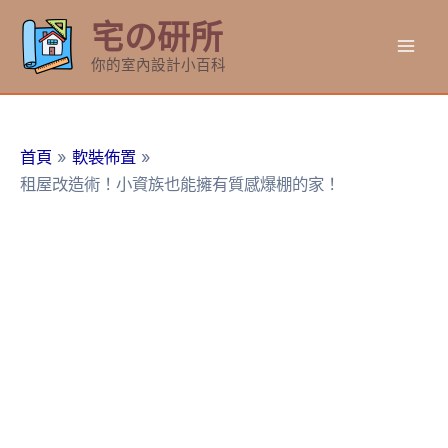
跳
宅の研所
至
Mai
主
你的室內設計小百科
要
Men
內
容
首頁
軟裝佈置
租屋改造術！小資族也能擁有質感爆棚的家！