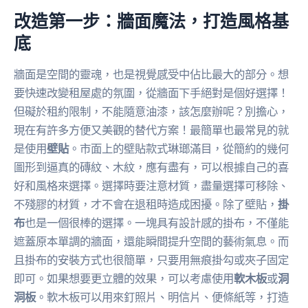
改造第一步：牆面魔法，打造風格基
底
牆面是空間的靈魂，也是視覺感受中佔比最大的部分。想
要快速改變租屋處的氛圍，從牆面下手絕對是個好選擇！
但礙於租約限制，不能隨意油漆，該怎麼辦呢？別擔心，
現在有許多方便又美觀的替代方案！最簡單也最常見的就
是使用
壁貼
。市面上的壁貼款式琳瑯滿目，從簡約的幾何
圖形到逼真的磚紋、木紋，應有盡有，可以根據自己的喜
好和風格來選擇。選擇時要注意材質，盡量選擇可移除、
不殘膠的材質，才不會在退租時造成困擾。除了壁貼，
掛
布
也是一個很棒的選擇。一塊具有設計感的掛布，不僅能
遮蓋原本單調的牆面，還能瞬間提升空間的藝術氣息。而
且掛布的安裝方式也很簡單，只要用無痕掛勾或夾子固定
即可。如果想要更立體的效果，可以考慮使用
軟木板
或
洞
洞板
。軟木板可以用來釘照片、明信片、便條紙等，打造