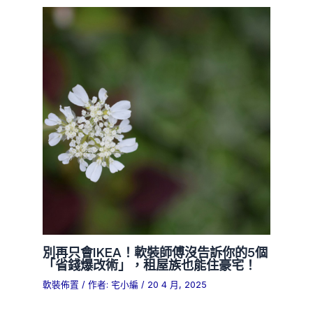
別再只會IKEA！軟裝師傅沒告訴你的5個
「省錢爆改術」，租屋族也能住豪宅！
軟裝佈置
/ 作者:
宅小編
/
20 4 月, 2025