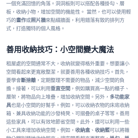
一個充滿回憶的角落。洞洞板則可以搭配各種掛勾、層
板，收納小物，增加空間的機能性。 當然，也可以使用輕
巧的
畫作
或
照片牆
來點綴牆面，利用錯落有致的排列方
式，打造獨特的個人風格。
善用收納技巧：小空間變大魔法
租屋處的空間通常不大，收納就變得格外重要。想要讓小
空間看起來更寬敞整潔，就要善用各種收納技巧。首先，
要學會
斷捨離
，定期整理不需要的物品，減少空間的負
擔。接著，可以利用
垂直空間
，例如購買高一點的櫃子、
層架，將物品向上堆疊，增加收納空間。另外，
多功能家
具
也是小空間的好幫手。例如，可以收納衣物的床底收納
箱、兼具收納功能的沙發椅凳、可摺疊的桌子等等。善用
這些家具，可以有效地節省空間。此外，還可以利用一些
小工具來增加收納空間。例如，
收納盒
、
收納籃
可以將雜