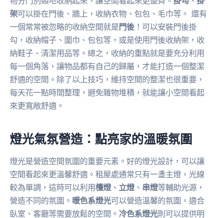
物分門別類地收納起來，讓空間看起來更整齊。
掛勾
、
掛
架
可以掛在門後、牆上，收納衣物、包包、毛巾等。 還有
一個常常被忽略的收納空間就是
門後
！可以安裝門後掛
勾，收納帽子、圍巾、包包等，或是使用門後收納架，收
納鞋子、清潔用品等。總之，收納的重點就是要充分利用
每一個角落，讓物品都有自己的歸屬，才能打造一個整潔
舒適的空間。除了以上技巧，維持空間的整潔也很重要，
每天花一點時間整理，避免雜物堆積，就能讓小空間看起
來更寬敞舒適。
燈光氣氛營造：點亮家的溫暖氛圍
燈光是營造空間氛圍的重要元素。好的燈光設計，可以讓
空間看起來更溫馨舒適。租屋處通常只有一盞主燈，光線
較為單調，這時可以利用
檯燈
、
立燈
、
串燈
等輔助光源，
營造不同的氛圍。
暖色系燈光
可以營造溫馨的氛圍，適合
臥室、客廳等需要放鬆的空間。
冷色系燈光
則可以提供明