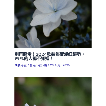
別再踩雷！2024軟裝佈置爆紅趨勢，
99%的人都不知道！
軟裝佈置
/ 作者:
宅小編
/
20 4 月, 2025