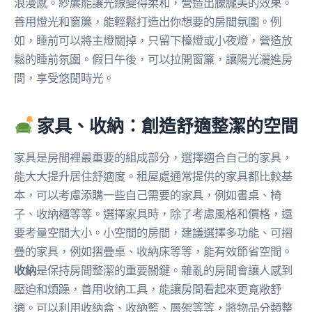
浪漫感。紗簾能讓光線變得柔和，營造出朦朧美的效果。
善用燈光和窗簾，能輕鬆打造出你想要的房間氛圍。例
如，睡前可以將主燈關掉，只留下檯燈或小夜燈，營造放
鬆的睡前氛圍。假日午後，可以拉開窗簾，讓陽光灑進房
間，享受悠閒時光。
家具、收納：創造舒適整潔的空間
家具是房間裡最重要的組成部分，選擇適合自己的家具，
能大大提升居住舒適度。租屋處通常提供的家具都比較基
本，可以考慮添購一些自己需要的家具，例如書桌、椅
子、收納櫃等等。選擇家具時，除了考慮風格和價格，還
要考量空間大小。小空間的房間，建議選擇多功能、可摺
疊的家具，例如摺疊桌、收納床等等，能有效節省空間。
收納
是保持房間整潔的重要關鍵。雜亂的房間會讓人感到
壓迫和煩躁，善用收納工具，能讓房間看起來更寬敞舒
適。可以利用收納盒、收納籃、層架等等，將物品分類整