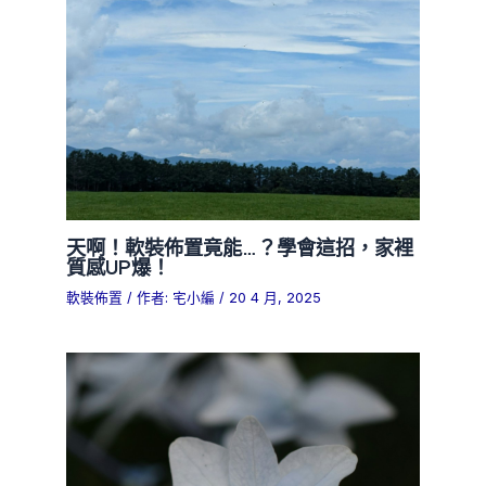
天啊！軟裝佈置竟能…？學會這招，家裡
質感UP爆！
軟裝佈置
/ 作者:
宅小編
/
20 4 月, 2025