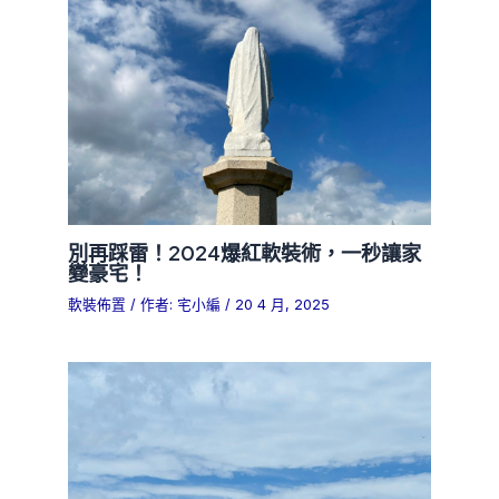
別再踩雷！2024爆紅軟裝術，一秒讓家
變豪宅！
軟裝佈置
/ 作者:
宅小編
/
20 4 月, 2025