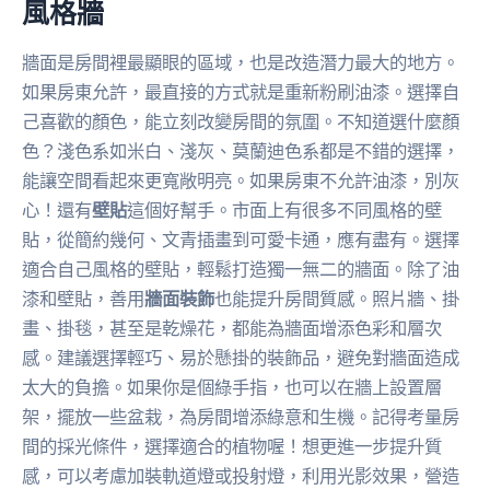
風格牆
牆面是房間裡最顯眼的區域，也是改造潛力最大的地方。
如果房東允許，最直接的方式就是重新粉刷油漆。選擇自
己喜歡的顏色，能立刻改變房間的氛圍。不知道選什麼顏
色？淺色系如米白、淺灰、莫蘭迪色系都是不錯的選擇，
能讓空間看起來更寬敞明亮。如果房東不允許油漆，別灰
心！還有
壁貼
這個好幫手。市面上有很多不同風格的壁
貼，從簡約幾何、文青插畫到可愛卡通，應有盡有。選擇
適合自己風格的壁貼，輕鬆打造獨一無二的牆面。除了油
漆和壁貼，善用
牆面裝飾
也能提升房間質感。照片牆、掛
畫、掛毯，甚至是乾燥花，都能為牆面增添色彩和層次
感。建議選擇輕巧、易於懸掛的裝飾品，避免對牆面造成
太大的負擔。如果你是個綠手指，也可以在牆上設置層
架，擺放一些盆栽，為房間增添綠意和生機。記得考量房
間的採光條件，選擇適合的植物喔！想更進一步提升質
感，可以考慮加裝軌道燈或投射燈，利用光影效果，營造