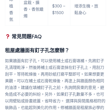
盆栽、擴
植
$300 –
增添生機，放
香、香氛蠟
香
$1500
鬆身心
燭
氛
常見問題FAQ
租屋處牆面有釘子孔怎麼辦？
如果牆面有釘子孔，可以使用補土或石膏填補。先將釘子
孔清理乾淨，然後將補土或石膏塗抹在釘子孔上，用刮刀
刮平，等待乾燥後，再用砂紙打磨平整即可。如果想要更
美觀，可以在補土或石膏乾燥後，再塗上與牆面顏色相同
的油漆。建議在填補釘子孔之前，先詢問房東的意見，避
免造成不必要的糾紛。另外，如果釘子孔數量不多，也可
以用壁貼或掛畫遮蓋，省時省力。 選擇與房間風格相符的
裝飾品，也能起到美化的作用。修補牆面是租屋族必學的