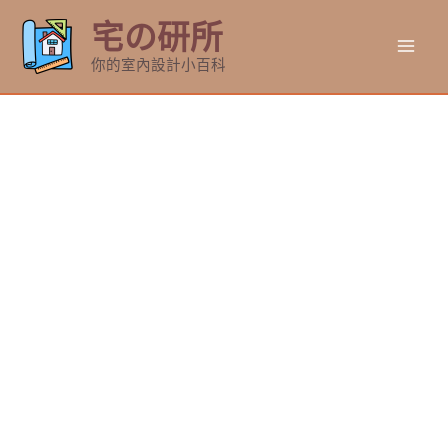
跳
宅の研所
至
Mai
主
你的室內設計小百科
要
Men
內
容