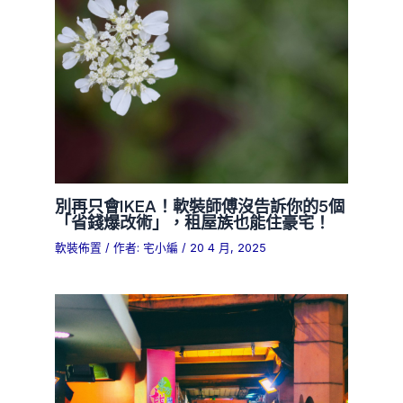
別再只會IKEA！軟裝師傅沒告訴你的5個
「省錢爆改術」，租屋族也能住豪宅！
軟裝佈置
/ 作者:
宅小編
/
20 4 月, 2025