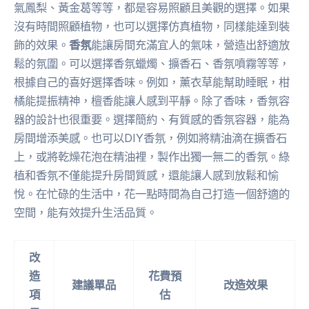
氣鳳梨、黃金葛等等，都是容易照顧且美觀的選擇。如果
沒有時間照顧植物，也可以選擇仿真植物，同樣能達到裝
飾的效果。
香氛
能讓房間充滿宜人的氣味，營造出舒適放
鬆的氛圍。可以選擇香氛蠟燭、擴香石、香氛噴霧等等，
根據自己的喜好選擇香味。例如，薰衣草能幫助睡眠，柑
橘能提振精神，檀香能讓人感到平靜。除了香味，香氛容
器的設計也很重要。選擇簡約、有質感的香氛容器，能為
房間增添美感。也可以DIY香氛，例如將精油滴在擴香石
上，或將乾燥花泡在精油裡，製作出獨一無二的香氛。綠
植和香氛不僅能提升房間質感，還能讓人感到放鬆和愉
悅。在忙碌的生活中，花一點時間為自己打造一個舒適的
空間，能有效提升生活品質。
改
造
花費預
建議單品
改造效果
項
估