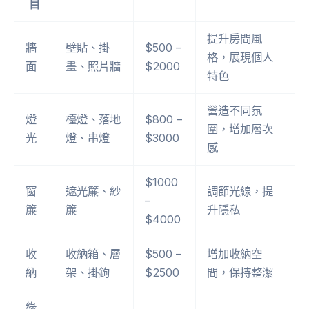
目
提升房間風
牆
壁貼、掛
$500 –
格，展現個人
面
畫、照片牆
$2000
特色
營造不同氛
燈
檯燈、落地
$800 –
圍，增加層次
光
燈、串燈
$3000
感
$1000
窗
遮光簾、紗
調節光線，提
–
簾
簾
升隱私
$4000
收
收納箱、層
$500 –
增加收納空
納
架、掛鉤
$2500
間，保持整潔
綠