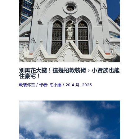
別再花大錢！這幾招軟裝術，小資族也能
住豪宅！
軟裝佈置
/ 作者:
宅小編
/
20 4 月, 2025