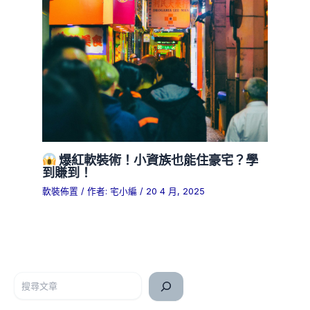
爆紅軟裝術！小資族也能住豪宅？學
到賺到！
軟裝佈置
/ 作者:
宅小編
/
20 4 月, 2025
搜尋