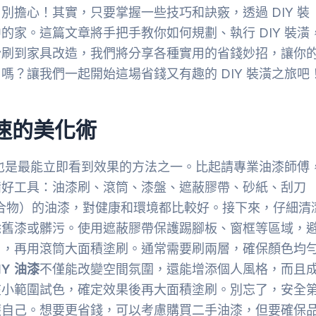
擔心！其實，只要掌握一些技巧和訣竅，透過 DIY 裝
家。這篇文章將手把手教你如何規劃、執行 DIY 裝潢
粉刷到家具改造，我們將分享各種實用的省錢妙招，讓你
？讓我們一起開始這場省錢又有趣的 DIY 裝潢之旅吧
快速的美化術
，也是最能立即看到效果的方法之一。比起請專業油漆師傅
備好工具：油漆刷、滾筒、漆盤、遮蔽膠帶、砂紙、刮刀
化合物）的油漆，對健康和環境都比較好。接下來，仔細清
除舊漆或髒污。使用遮蔽膠帶保護踢腳板、窗框等區域，
角，再用滾筒大面積塗刷。通常需要刷兩層，確保顏色均
IY 油漆
不僅能改變空間氛圍，還能增添個人風格，而且
在小範圍試色，確定效果後再大面積塗刷。別忘了，安全
護自己。想要更省錢，可以考慮購買二手油漆，但要確保