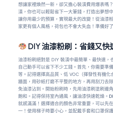
想讓家裡煥然一新，卻又擔心裝潢費用爆表嗎？別
潢，你也可以輕鬆省下一大筆錢，打造出夢想中的
讓你用最少的預算，實現最大的改變！從油漆
家更有個人風格，荷包也不會大失血！準備好了嗎
DIY 油漆粉刷：省錢又
油漆粉刷絕對是 DIY 裝潢中最簡單、最快速
自己動手可以省下不少工錢。首先，你需要準
等。記得選擇高品質、低 VOC（揮發性有機
牆面，用砂紙打磨不平整的地方，再用刮刀去
免油漆沾到。開始粉刷時，先用油漆刷塗刷邊
飽和。記得保持室內通風，讓油漆快速乾燥。
D
就感滿滿！選擇適合的顏色非常重要，可以先
一！使用梯子時要小心，並配戴手套和口罩保