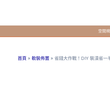
跳
至
主
要
空間規
內
容
首頁
軟裝佈置
省錢大作戰！DIY 裝潢省一