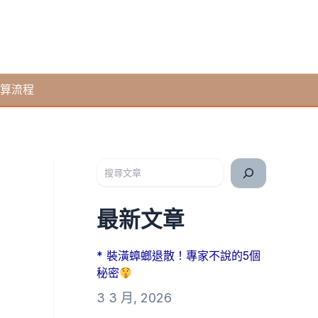
算流程
搜尋
最新文章
* 裝潢蟑螂退散！專家不說的5個
秘密
3 3 月, 2026