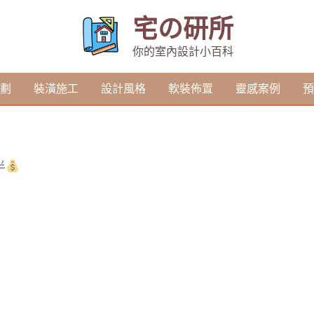
宅の研所
你的室內設計小百科
劃
裝潢施工
設計風格
軟裝佈置
靈感案例
預
半