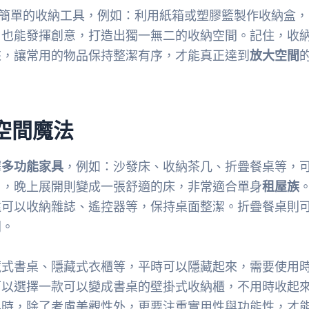
些簡單的收納工具，例如：利用紙箱或塑膠籃製作收納盒，
，也能發揮創意，打造出獨一無二的收納空間。記住，收
來，讓常用的物品保持整潔有序，才能真正達到
放大空間
空間魔法
擇
多功能家具
，例如：沙發床、收納茶几、折疊餐桌等，
用，晚上展開則變成一張舒適的床，非常適合單身
租屋族
還可以收納雜誌、遙控器等，保持桌面整潔。折疊餐桌則
間。
藏式書桌、隱藏式衣櫃等，平時可以隱藏起來，需要使用
可以選擇一款可以變成書桌的壁掛式收納櫃，不用時收起
具時，除了考慮美觀性外，更要注重實用性與功能性，才