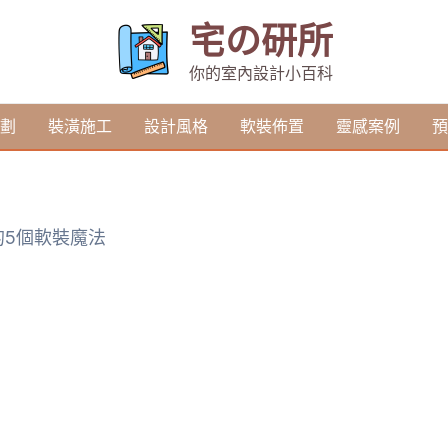
宅の研所
你的室內設計小百科
劃
裝潢施工
設計風格
軟裝佈置
靈感案例
預
的5個軟裝魔法