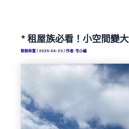
* 租屋族必看！小空間變
軟裝佈置
/
2025-04-23
/ 作者:
宅小編