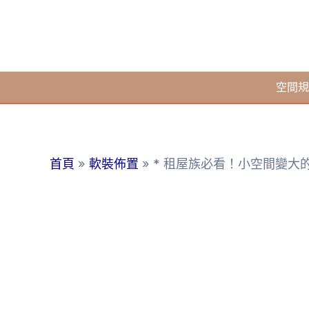
跳
至
主
要
空間規
內
容
首頁
軟裝佈置
* 租屋族必看！小空間變大