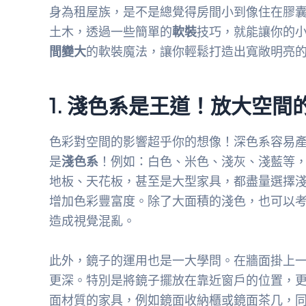
身為租屋族，是不是總覺得房間小到像住在膠
土木，透過一些簡單的
軟裝
技巧，就能讓你的
間變大
的軟裝魔法，讓你輕鬆打造出寬敞明亮
1. 淺色系是王道！放大空間
色彩對空間的影響超乎你的想像！深色系容易
是
淺色系
！例如：白色、米色、淺灰、淺藍等
地板、天花板，甚至是大型家具，都盡量選擇
增加色彩豐富度。除了大面積的淺色，也可以
造成視覺混亂。
此外，鏡子的運用也是一大學問。在牆面掛上
更深。特別是將鏡子擺放在靠近窗戶的位置，
面材質的家具，例如鏡面收納櫃或鏡面茶几，