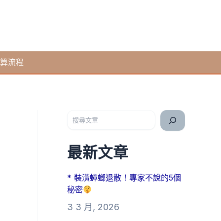
算流程
搜尋
最新文章
* 裝潢蟑螂退散！專家不說的5個
秘密
3 3 月, 2026