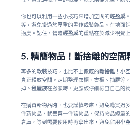
你也可以利用一些小技巧來增加空間的
輕盈感
等，避免掛過於厚重的畫作或裝飾品。在地面
適度。記住，營造
輕盈感
的重點在於減少視覺
5. 精簡物品！斷捨離的空間
再多的
軟裝
技巧，也比不上徹底的
斷捨離
！
小
真正釋放空間。定期整理衣櫃、書櫃、抽屜等
掉。
租屋族
在搬家時，更應該仔細檢查自己的
在購買新物品時，也要謹慎考慮，避免購買過
件新物品，就丟棄一件舊物品，保持物品總量
倉庫，等到需要使用時再拿出來，避免佔用
小