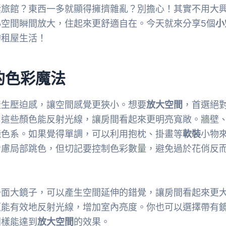
囊旅館？東西一多就顯得擁擠雜亂？別擔心！其實不用大
小空間瞬間放大，住起來更舒適自在。今天就來分享5個
小
的租屋生活！
的色彩魔法
產生壓迫感，讓空間感覺更狹小。想要
放大空間
，首選絕
，這些顏色能反射光線，讓房間看起來更明亮寬敞。牆壁
淺色系。如果覺得單調，可以利用抱枕、掛畫等
軟裝
小物
考慮局部跳色，但切記要控制色彩數量，避免過於花俏反
一面大鏡子，可以產生空間延伸的錯覺，讓房間看起來更
更能有效地反射光線，增加室內亮度。你也可以選擇帶有
同樣能達到
放大空間
的效果。