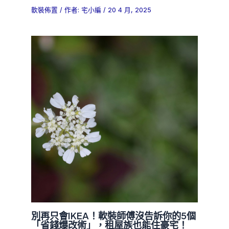
軟裝佈置
/ 作者:
宅小編
/
20 4 月, 2025
別再只會IKEA！軟裝師傅沒告訴你的5個
「省錢爆改術」，租屋族也能住豪宅！