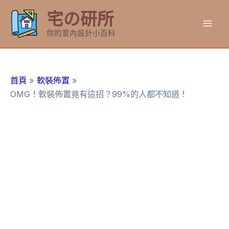
跳
宅の研所
至
Mai
主
你的室內設計小百科
要
Men
內
容
首頁
軟裝佈置
OMG！軟裝佈置竟有這招？99%的人都不知道！