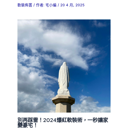
軟裝佈置
/ 作者:
宅小編
/
20 4 月, 2025
別再踩雷！2024爆紅軟裝術，一秒讓家
變豪宅！