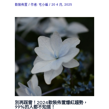
軟裝佈置
/ 作者:
宅小編
/
20 4 月, 2025
別再踩雷！2024軟裝佈置爆紅趨勢，
99%的人都不知道！