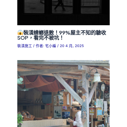
裝潢蟑螂退散！99%屋主不知的驗收
SOP，看完不被坑！
裝潢施工
/ 作者:
宅小編
/
20 4 月, 2025