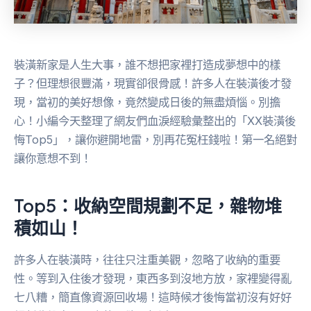
裝潢新家是人生大事，誰不想把家裡打造成夢想中的樣
子？但理想很豐滿，現實卻很骨感！許多人在裝潢後才發
現，當初的美好想像，竟然變成日後的無盡煩惱。別擔
心！小編今天整理了網友們血淚經驗彙整出的「XX裝潢後
悔Top5」，讓你避開地雷，別再花冤枉錢啦！第一名絕對
讓你意想不到！
Top5：收納空間規劃不足，雜物堆
積如山！
許多人在裝潢時，往往只注重美觀，忽略了收納的重要
性。等到入住後才發現，東西多到沒地方放，家裡變得亂
七八糟，簡直像資源回收場！這時候才後悔當初沒有好好