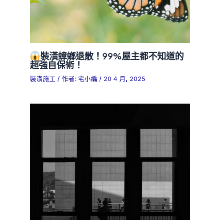
裝潢蟑螂退散！99%屋主都不知道的
超強自保術！
裝潢施工
/ 作者:
宅小編
/
20 4 月, 2025