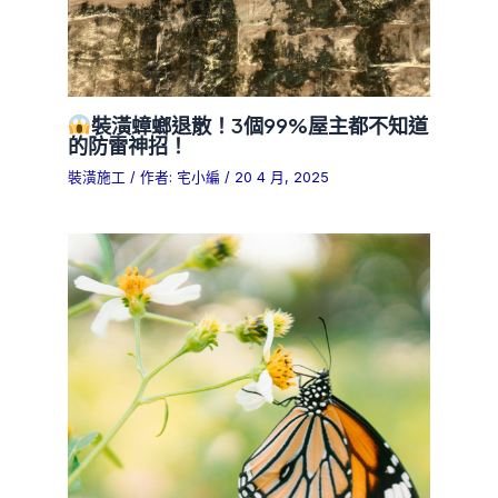
裝潢蟑螂退散！3個99%屋主都不知道
的防雷神招！
裝潢施工
/ 作者:
宅小編
/
20 4 月, 2025