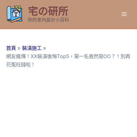
跳
宅の研所
至
Mai
主
你的室內設計小百科
要
Men
內
容
首頁
裝潢施工
網友瘋傳！XX裝潢後悔Top5，第一名竟然是OO？！別再
花冤枉錢啦！