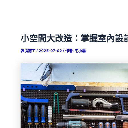
小空間大改造：掌握室內設
裝潢施工
/
2025-07-02
/ 作者:
宅小編