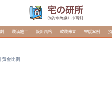
宅の研所
你的室內設計小百科
劃
裝潢施工
設計風格
軟裝佈置
靈感案例
預
計黃金比例