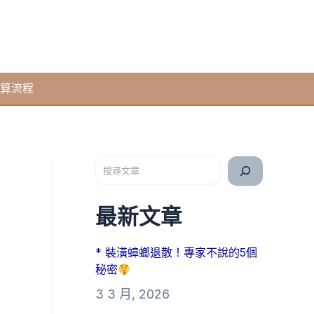
算流程
搜尋
最新文章
* 裝潢蟑螂退散！專家不說的5個
秘密
3 3 月, 2026