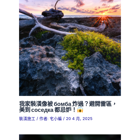
我家裝潢像被 бомба 炸過？避開雷區，
美到 соседка 都忌妒！
裝潢施工
/ 作者:
宅小編
/
20 4 月, 2025