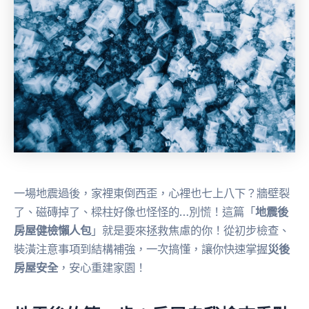
一場地震過後，家裡東倒西歪，心裡也七上八下？牆壁裂
了、磁磚掉了、樑柱好像也怪怪的…別慌！這篇「
地震後
房屋健檢懶人包
」就是要來拯救焦慮的你！從初步檢查、
裝潢注意事項到結構補強，一次搞懂，讓你快速掌握
災後
房屋安全
，安心重建家園！