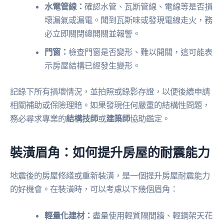
水電管線：
確認水管、瓦斯管線、電線等是否損
壞漏氣或漏電。聞到瓦斯味或發現電線走火，務
必立即關閉總開關並報警。
門窗：
檢查門窗是否變形、難以開關，這可能表
示房屋結構已經發生變形。
記錄下所有損壞情況，並拍照或錄影存證，以便後續申請
相關補助或保險理賠。如果發現任何嚴重的結構性問題，
務必尋求專業的
結構技師
或
建築師
協助鑑定。
裝潢眉角：如何提升房屋的耐震能力
地震後的房屋修繕或重新裝潢，是一個提升房屋耐震能力
的好機會。在裝潢時，可以考慮以下幾個眉角：
輕量化建材：
盡量使用輕質隔間牆、輕鋼架天花