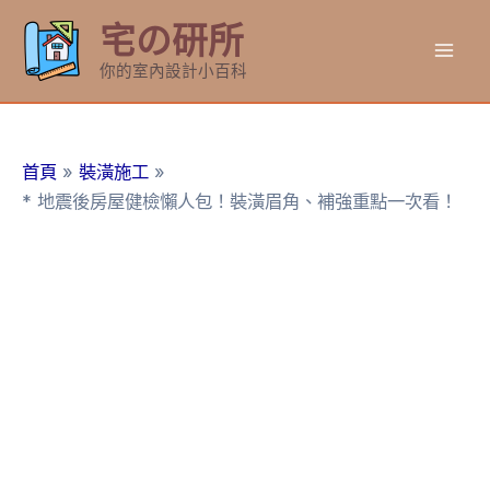
跳
宅の研所
至
Mai
主
你的室內設計小百科
要
Men
內
容
首頁
裝潢施工
* 地震後房屋健檢懶人包！裝潢眉角、補強重點一次看！