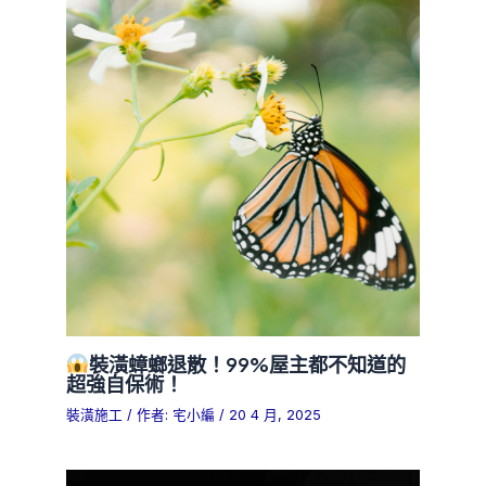
裝潢蟑螂退散！99%屋主都不知道的
超強自保術！
裝潢施工
/ 作者:
宅小編
/
20 4 月, 2025