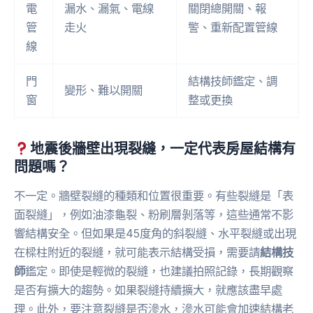
電
漏水、漏氣、電線
關閉總開關、報
管
走火
警、重新配置管線
線
門
結構技師鑑定、調
變形、難以開關
窗
整或更換
地震後牆壁出現裂縫，一定代表房屋結構有
問題嗎？
不一定。牆壁裂縫的種類和位置很重要。有些裂縫是「表
面裂縫」，例如油漆龜裂、粉刷層剝落等，這些通常不影
響結構安全。但如果是45度角的斜裂縫、水平裂縫或出現
在樑柱附近的裂縫，就可能表示結構受損，需要請
結構技
師
鑑定。即使是輕微的裂縫，也建議拍照記錄，長期觀察
是否有擴大的趨勢。如果裂縫持續擴大，就應該盡早處
理。此外，要注意裂縫是否滲水，滲水可能會加速結構老