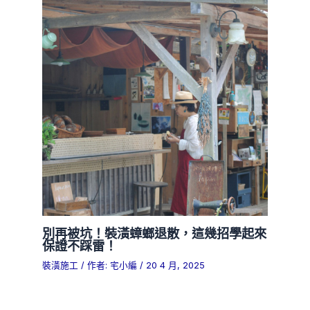
別再被坑！裝潢蟑螂退散，這幾招學起來
保證不踩雷！
裝潢施工
/ 作者:
宅小編
/
20 4 月, 2025