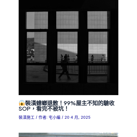
裝潢蟑螂退散！99%屋主不知的驗收
SOP，看完不被坑！
裝潢施工
/ 作者:
宅小編
/
20 4 月, 2025