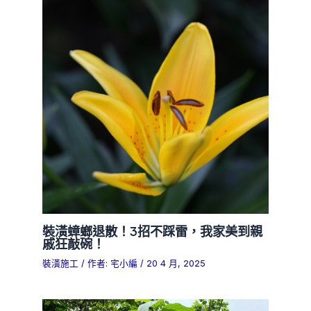
裝潢蟑螂退散！3招不踩雷，我家美到親
戚狂敲碗！
裝潢施工
/ 作者:
宅小編
/
20 4 月, 2025