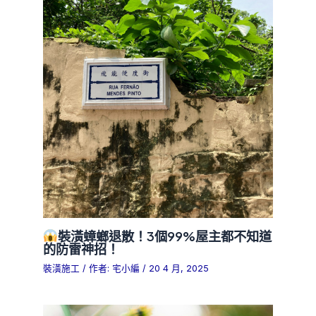
裝潢蟑螂退散！3個99%屋主都不知道
的防雷神招！
裝潢施工
/ 作者:
宅小編
/
20 4 月, 2025