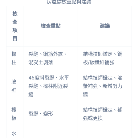
房屋健檢重點與建議
檢
查
檢查重點
建議
項
目
樑
裂縫、鋼筋外露、
結構技師鑑定、鋼
柱
混凝土剝落
板/碳纖維補強
45度斜裂縫、水平
結構技師鑑定、灌
牆
裂縫、樑柱附近裂
漿補強、新增剪力
壁
縫
牆
樓
結構技師鑑定、補
裂縫、變形
板
強或更換
水