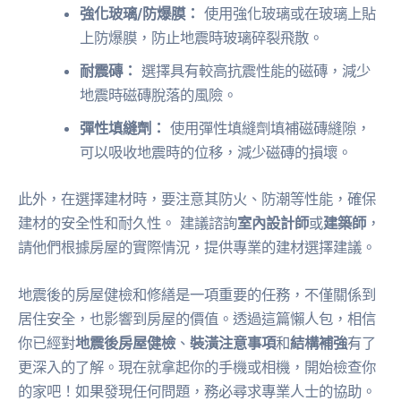
強化玻璃/防爆膜：
使用強化玻璃或在玻璃上貼
上防爆膜，防止地震時玻璃碎裂飛散。
耐震磚：
選擇具有較高抗震性能的磁磚，減少
地震時磁磚脫落的風險。
彈性填縫劑：
使用彈性填縫劑填補磁磚縫隙，
可以吸收地震時的位移，減少磁磚的損壞。
此外，在選擇建材時，要注意其防火、防潮等性能，確保
建材的安全性和耐久性。 建議諮詢
室內設計師
或
建築師
，
請他們根據房屋的實際情況，提供專業的建材選擇建議。
地震後的房屋健檢和修繕是一項重要的任務，不僅關係到
居住安全，也影響到房屋的價值。透過這篇懶人包，相信
你已經對
地震後房屋健檢
、
裝潢注意事項
和
結構補強
有了
更深入的了解。現在就拿起你的手機或相機，開始檢查你
的家吧！如果發現任何問題，務必尋求專業人士的協助。