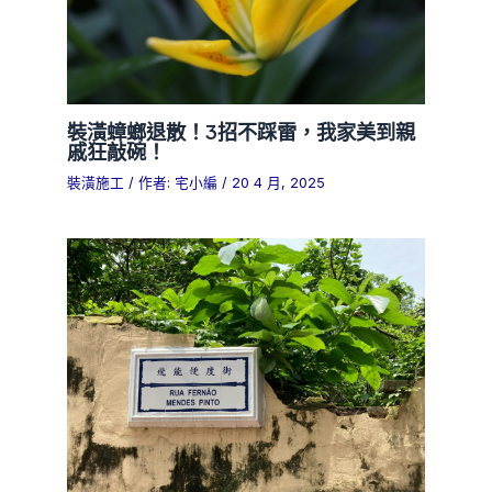
裝潢蟑螂退散！3招不踩雷，我家美到親
戚狂敲碗！
裝潢施工
/ 作者:
宅小編
/
20 4 月, 2025