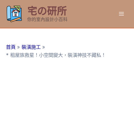
跳
宅の研所
至
Mai
主
你的室內設計小百科
要
Men
內
容
首頁
裝潢施工
* 租屋族救星！小空間變大，裝潢神技不藏私！