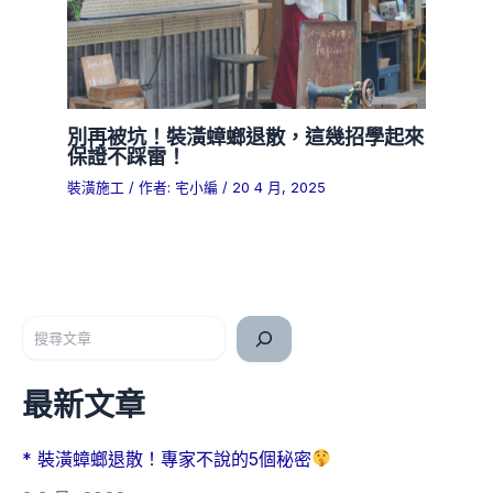
別再被坑！裝潢蟑螂退散，這幾招學起來
保證不踩雷！
裝潢施工
/ 作者:
宅小編
/
20 4 月, 2025
搜尋
最新文章
* 裝潢蟑螂退散！專家不說的5個秘密