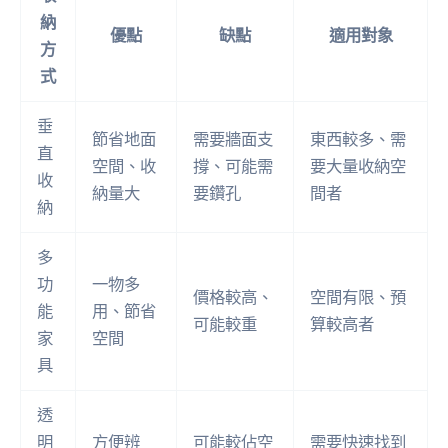
納
優點
缺點
適用對象
方
式
垂
節省地面
需要牆面支
東西較多、需
直
空間、收
撐、可能需
要大量收納空
收
納量大
要鑽孔
間者
納
多
功
一物多
價格較高、
空間有限、預
能
用、節省
可能較重
算較高者
家
空間
具
透
明
方便辨
可能較佔空
需要快速找到