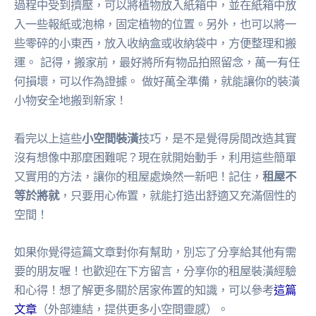
過程中受到擠壓，可以將植物放入紙箱中，並在紙箱中放
入一些報紙或泡棉，固定植物的位置。另外，也可以將一
些零碎的小東西，放入收納盒或收納袋中，方便整理和搬
運。 記得，搬家前，最好將所有物品拍照留念，萬一有任
何損壞，可以作為證據。 做好萬全準備，就能讓你的裝潢
小物安全地搬到新家！
看完以上這些
小空間裝潢
技巧，是不是覺得房間改造其實
沒有想像中那麼困難呢？現在就開始動手，利用這些簡單
又實用的方法，讓你的租屋處煥然一新吧！記住，
租屋不
等於將就
，只要用心佈置，就能打造出舒適又充滿個性的
空間！
如果你覺得這篇文章對你有幫助，別忘了分享給其他有需
要的朋友喔！也歡迎在下方留言，分享你的租屋裝潢經驗
和心得！想了解更多關於居家佈置的知識，可以參考
這篇
文章
（外部連結，提供更多小空間靈感）。