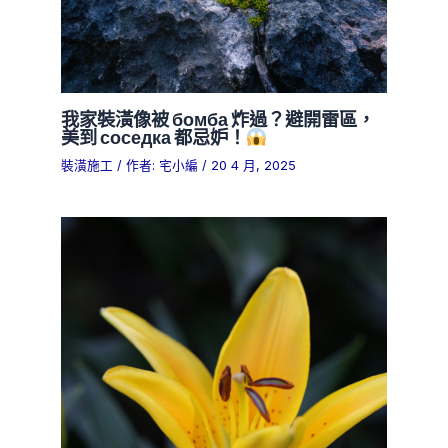
我家裝潢像被 бомба 炸過？避開雷區，
美到 соседка 都忌妒！
裝潢施工
/ 作者:
宅小編
/
20 4 月, 2025