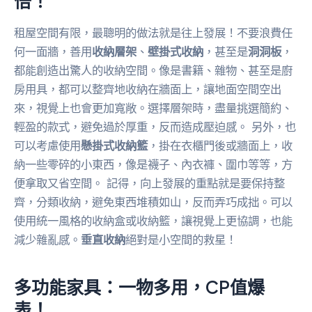
倍！
租屋空間有限，最聰明的做法就是往上發展！不要浪費任
何一面牆，善用
收納層架
、
壁掛式收納
，甚至是
洞洞板
，
都能創造出驚人的收納空間。像是書籍、雜物、甚至是廚
房用具，都可以整齊地收納在牆面上，讓地面空間空出
來，視覺上也會更加寬敞。選擇層架時，盡量挑選簡約、
輕盈的款式，避免過於厚重，反而造成壓迫感。 另外，也
可以考慮使用
懸掛式收納籃
，掛在衣櫃門後或牆面上，收
納一些零碎的小東西，像是襪子、內衣褲、圍巾等等，方
便拿取又省空間。 記得，向上發展的重點就是要保持整
齊，分類收納，避免東西堆積如山，反而弄巧成拙。可以
使用統一風格的收納盒或收納籃，讓視覺上更協調，也能
減少雜亂感。
垂直收納
絕對是小空間的救星！
多功能家具：一物多用，CP值爆
表！