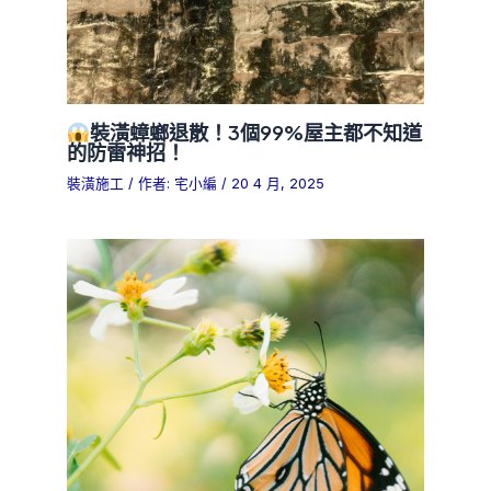
裝潢蟑螂退散！3個99%屋主都不知道
的防雷神招！
裝潢施工
/ 作者:
宅小編
/
20 4 月, 2025