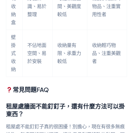
收
識、易於
間、美觀度
物品、注重實
納
整理
較低
用性者
盒
壁
掛
不佔地面
收納量有
收納輕巧物
式
空間、易
限、承重力
品、注重美觀
收
於安裝
較低
者
納
常見問題FAQ
租屋處牆面不能釘釘子，還有什麼方法可以掛
東西？
租屋處不能釘釘子真的很困擾！別擔心，現在有很多無痕