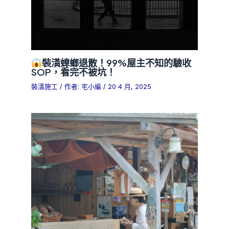
裝潢蟑螂退散！99%屋主不知的驗收
SOP，看完不被坑！
裝潢施工
/ 作者:
宅小編
/
20 4 月, 2025