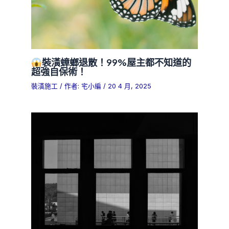
裝潢蟑螂退散！99%屋主都不知道的
超強自保術！
裝潢施工
/ 作者:
宅小編
/
20 4 月, 2025