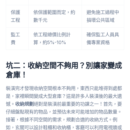
保護
依保護範圍而定，約
避免施工過程中
工程
數千元
損壞公共區域
監工
依工程總價比例計
確保監工人員具
費
算，約5%-10%
備專業資格
坑二：收納空間不夠用？別讓家變成
倉庫！
裝潢完才發現收納空間根本不夠用，東西只能堆得到處都
是，家裡瞬間變成大型倉庫？這是許多人裝潢後的最大遺
憾。
收納規劃
絕對是裝潢前最重要的功課之一！首先，要
仔細盤點現有的物品，並預估未來可能增加的物品數量。
接著，根據不同空間的需求，規劃合適的收納方式。例
如，玄關可以設計鞋櫃和收納櫃，客廳可以利用電視牆或