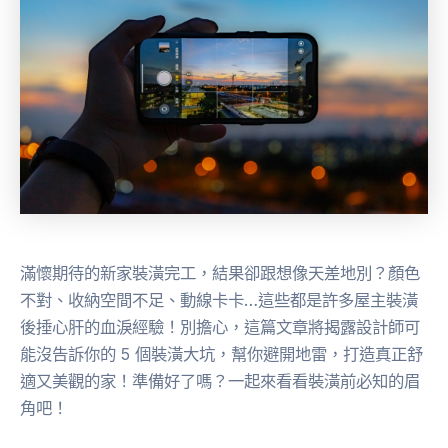
滿懷期待的新家裝潢完工，結果卻跟想像天差地別？顏色
不對、收納空間不足、動線卡卡…這些都是許多屋主裝潢
後捶心肝的血淚經驗！別擔心，這篇文章將揭露設計師可
能沒告訴你的 5 個裝潢大坑，幫你避開地雷，打造真正舒
適又美觀的家！準備好了嗎？一起來看看裝潢前必知的眉
角吧！