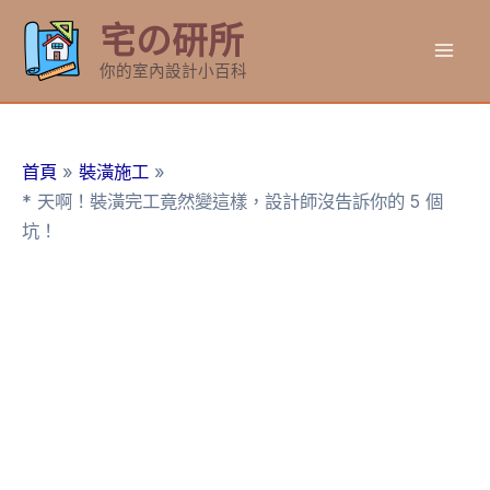
跳
宅の研所
至
Mai
主
你的室內設計小百科
要
Men
內
容
首頁
裝潢施工
* 天啊！裝潢完工竟然變這樣，設計師沒告訴你的 5 個
坑！