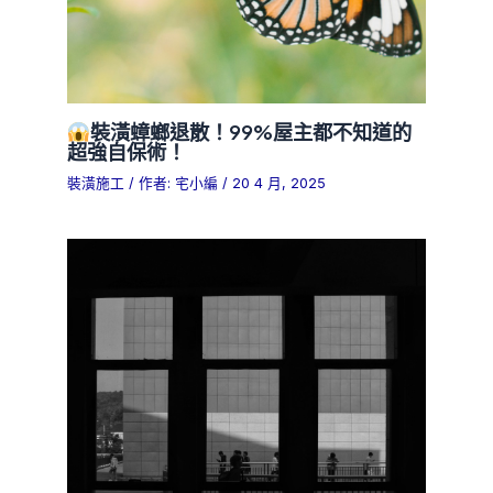
裝潢蟑螂退散！99%屋主都不知道的
超強自保術！
裝潢施工
/ 作者:
宅小編
/
20 4 月, 2025