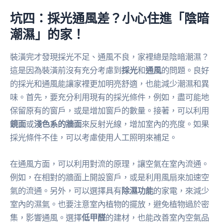
坑四：採光通風差？小心住進「陰暗
潮濕」的家！
裝潢完才發現採光不足、通風不良，家裡總是陰暗潮濕？
這是因為裝潢前沒有充分考慮到
採光
和
通風
的問題。良好
的採光和通風能讓家裡更加明亮舒適，也能減少潮濕和異
味。首先，要充分利用現有的採光條件，例如，盡可能地
保留原有的窗戶，或是增加窗戶的數量。接著，可以利用
鏡面
或
淺色系的牆面
來反射光線，增加室內的亮度。如果
採光條件不佳，可以考慮使用人工照明來補足。
在通風方面，可以利用對流的原理，讓空氣在室內流通。
例如，在相對的牆面上開設窗戶，或是利用風扇來加速空
氣的流通。另外，可以選擇具有
除濕功能
的家電，來減少
室內的濕氣。也要注意室內植物的擺放，避免植物過於密
集，影響通風。選擇
低甲醛
的建材，也能改善室內空氣品