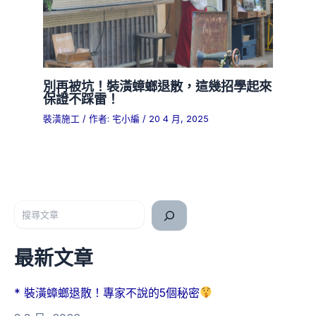
別再被坑！裝潢蟑螂退散，這幾招學起來
保證不踩雷！
裝潢施工
/ 作者:
宅小編
/
20 4 月, 2025
搜尋
最新文章
* 裝潢蟑螂退散！專家不說的5個秘密