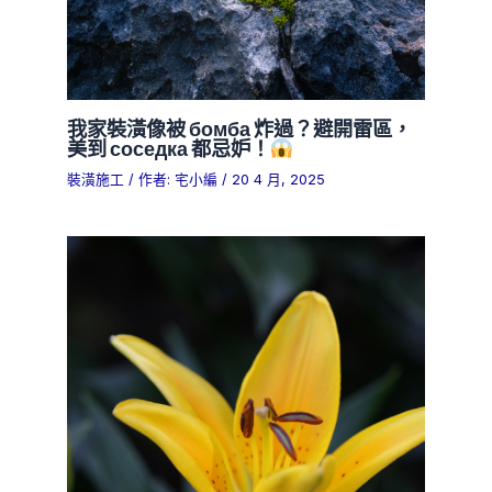
我家裝潢像被 бомба 炸過？避開雷區，
美到 соседка 都忌妒！
裝潢施工
/ 作者:
宅小編
/
20 4 月, 2025