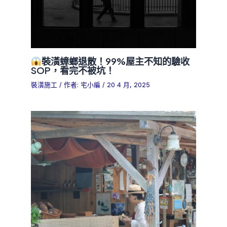
裝潢蟑螂退散！99%屋主不知的驗收
SOP，看完不被坑！
裝潢施工
/ 作者:
宅小編
/
20 4 月, 2025