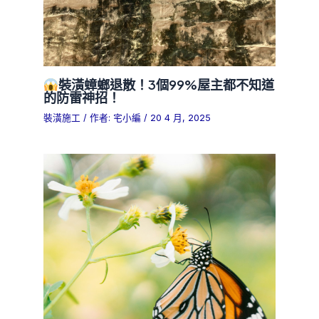
裝潢蟑螂退散！3個99%屋主都不知道
的防雷神招！
裝潢施工
/ 作者:
宅小編
/
20 4 月, 2025