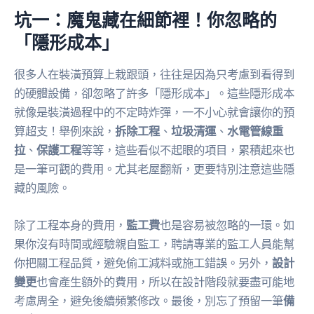
坑一：魔鬼藏在細節裡！你忽略的
「隱形成本」
很多人在裝潢預算上栽跟頭，往往是因為只考慮到看得到
的硬體設備，卻忽略了許多「隱形成本」。這些隱形成本
就像是裝潢過程中的不定時炸彈，一不小心就會讓你的預
算超支！舉例來說，
拆除工程
、
垃圾清運
、
水電管線重
拉
、
保護工程
等等，這些看似不起眼的項目，累積起來也
是一筆可觀的費用。尤其老屋翻新，更要特別注意這些隱
藏的風險。
除了工程本身的費用，
監工費
也是容易被忽略的一環。如
果你沒有時間或經驗親自監工，聘請專業的監工人員能幫
你把關工程品質，避免偷工減料或施工錯誤。另外，
設計
變更
也會產生額外的費用，所以在設計階段就要盡可能地
考慮周全，避免後續頻繁修改。最後，別忘了預留一筆
備