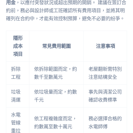
用金
，以應付突發狀況或超出預期的開銷。 建議在簽訂合
約前，務必與設計師或工班確認所有費用項目，並將其明
確列在合約中，才能有效控制預算，避免不必要的紛爭。
隱形
成本
常見費用範圍
注意事項
項目
拆除
依拆除範圍而定，約
老屋翻新需特別
工程
數千至數萬元
注意結構安全
垃圾
依垃圾量而定，約數
事先與清潔公司
清運
千元
確認收費標準
水電
依工程複雜度而定，
務必選擇合格的
管線
約數萬至數十萬元
水電師傅
重拉