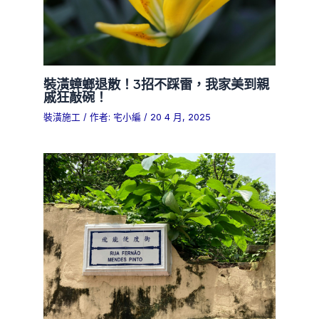
裝潢蟑螂退散！3招不踩雷，我家美到親
戚狂敲碗！
裝潢施工
/ 作者:
宅小編
/
20 4 月, 2025