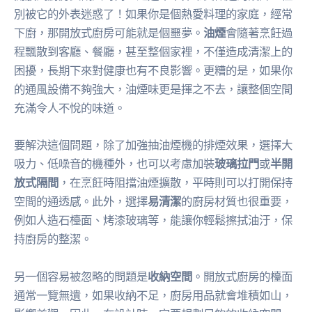
別被它的外表迷惑了！如果你是個熱愛料理的家庭，經常
下廚，那開放式廚房可能就是個噩夢。
油煙
會隨著烹飪過
程飄散到客廳、餐廳，甚至整個家裡，不僅造成清潔上的
困擾，長期下來對健康也有不良影響。更糟的是，如果你
的通風設備不夠強大，油煙味更是揮之不去，讓整個空間
充滿令人不悅的味道。
要解決這個問題，除了加強抽油煙機的排煙效果，選擇大
吸力、低噪音的機種外，也可以考慮加裝
玻璃拉門
或
半開
放式隔間
，在烹飪時阻擋油煙擴散，平時則可以打開保持
空間的通透感。此外，選擇
易清潔
的廚房材質也很重要，
例如人造石檯面、烤漆玻璃等，能讓你輕鬆擦拭油汙，保
持廚房的整潔。
另一個容易被忽略的問題是
收納空間
。開放式廚房的檯面
通常一覽無遺，如果收納不足，廚房用品就會堆積如山，