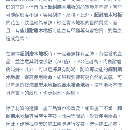
庭的首選。但市面上
超耐磨木地板
的品質參差不齊，有些
可能耐磨度不足，容易刮傷、磨損。此外，
超耐磨木地板
的花色、紋理較為單調，缺乏實木地板的自然質感。而
且，有些
超耐磨木地板
可能含有甲醛等有害物質，對健康
造成危害。
在選擇
超耐磨木地板
時，一定要選擇有品牌、有信譽的產
品，並注意其耐磨係數（AC值）。AC值越高，代表耐磨
度越好。此外，可以選擇具有防潮、防焰等功能的
超耐磨
木地板
，提高使用壽命。如果想要擁有更自然的質感，可
以考慮選擇
海島型木地板
或
實木複合地板
，這些地板不僅
具有實木的紋理，也更耐潮、耐磨。
除了材質的選擇，施工品質也很重要。如果施工不當，
超
耐磨木地板
容易產生空鼓、翹曲等問題，影響使用壽命。
因此，建議找專業的施工團隊進行安裝，確保施工品質。