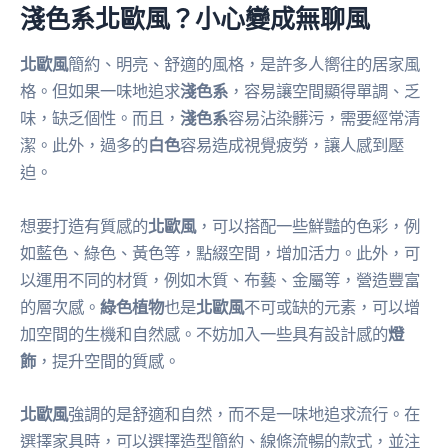
淺色系北歐風？小心變成無聊風
北歐風
簡約、明亮、舒適的風格，是許多人嚮往的居家風
格。但如果一味地追求
淺色系
，容易讓空間顯得單調、乏
味，缺乏個性。而且，
淺色系
容易沾染髒污，需要經常清
潔。此外，過多的
白色
容易造成視覺疲勞，讓人感到壓
迫。
想要打造有質感的
北歐風
，可以搭配一些鮮豔的色彩，例
如藍色、綠色、黃色等，點綴空間，增加活力。此外，可
以運用不同的材質，例如木質、布藝、金屬等，營造豐富
的層次感。
綠色植物
也是
北歐風
不可或缺的元素，可以增
加空間的生機和自然感。不妨加入一些具有設計感的
燈
飾
，提升空間的質感。
北歐風
強調的是舒適和自然，而不是一味地追求流行。在
選擇家具時，可以選擇造型簡約、線條流暢的款式，並注