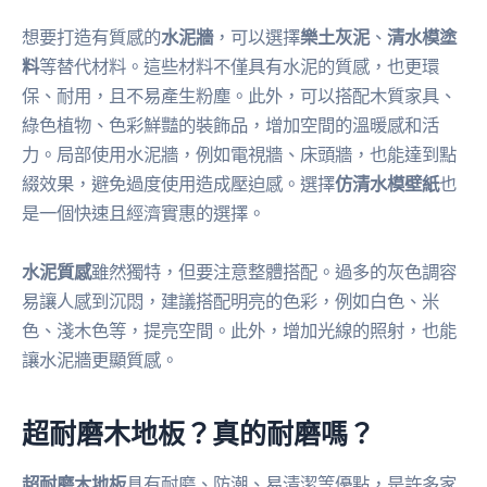
想要打造有質感的
水泥牆
，可以選擇
樂土灰泥
、
清水模塗
料
等替代材料。這些材料不僅具有水泥的質感，也更環
保、耐用，且不易產生粉塵。此外，可以搭配木質家具、
綠色植物、色彩鮮豔的裝飾品，增加空間的溫暖感和活
力。局部使用水泥牆，例如電視牆、床頭牆，也能達到點
綴效果，避免過度使用造成壓迫感。選擇
仿清水模壁紙
也
是一個快速且經濟實惠的選擇。
水泥質感
雖然獨特，但要注意整體搭配。過多的灰色調容
易讓人感到沉悶，建議搭配明亮的色彩，例如白色、米
色、淺木色等，提亮空間。此外，增加光線的照射，也能
讓水泥牆更顯質感。
超耐磨木地板？真的耐磨嗎？
超耐磨木地板
具有耐磨、防潮、易清潔等優點，是許多家