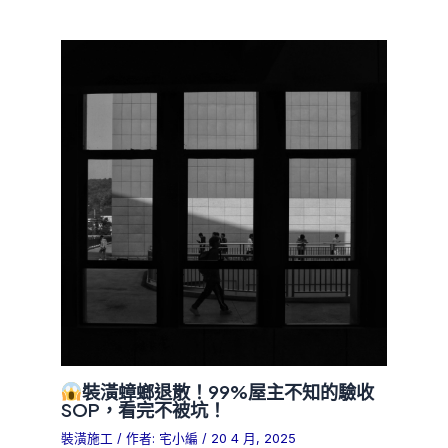
裝潢蟑螂退散！99%屋主不知的驗收
SOP，看完不被坑！
裝潢施工
/ 作者:
宅小編
/
20 4 月, 2025