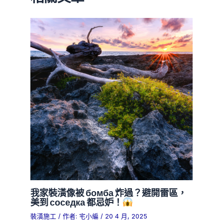
我家裝潢像被 бомба 炸過？避開雷區，
美到 соседка 都忌妒！
裝潢施工
/ 作者:
宅小編
/
20 4 月, 2025