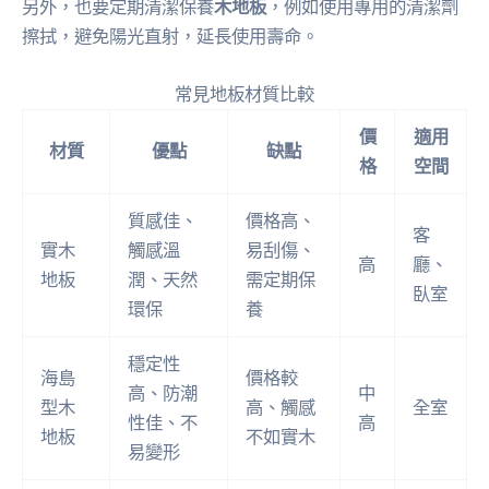
另外，也要定期清潔保養
木地板
，例如使用專用的清潔劑
擦拭，避免陽光直射，延長使用壽命。
常見地板材質比較
價
適用
材質
優點
缺點
格
空間
質感佳、
價格高、
客
實木
觸感溫
易刮傷、
高
廳、
地板
潤、天然
需定期保
臥室
環保
養
穩定性
海島
價格較
高、防潮
中
型木
高、觸感
全室
性佳、不
高
地板
不如實木
易變形