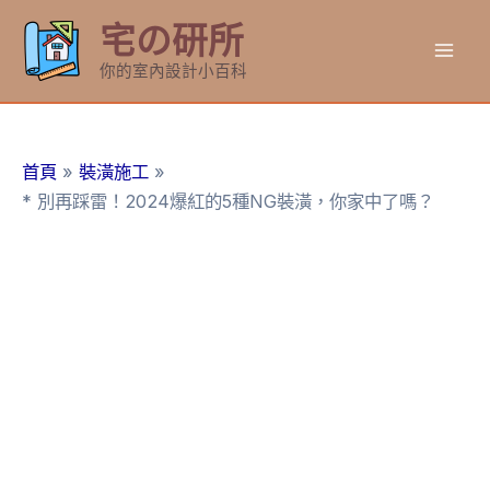
跳
宅の研所
至
Mai
主
你的室內設計小百科
要
Men
內
容
首頁
裝潢施工
* 別再踩雷！2024爆紅的5種NG裝潢，你家中了嗎？