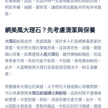
影響美觀。因此，在設計時一定要規劃足夠的收納空間，
例如吊櫃、抽屜、層架等，讓廚房用品都能井然有序地擺
放。
網美風大理石？先考慮清潔與保養
大理石
紋路自然、質感高雅，是許多人打造網美風居家的
首選。但天然大理石價格昂貴，且容易吃色、刮傷，需要
細心保養。如果選擇
人造大理石
，雖然價格較親民，但品
質參差不齊，有些可能不耐熱、不耐磨，使用壽命較短。
此外，大面積使用大理石容易造成空間冰冷，缺乏溫馨
感。
想要擁有大理石的美感，又不想花大錢或擔心保養問題，
可以考慮使用
大理石紋磁磚
或
美耐板
，這些材質不僅價格
較實惠，也更耐磨、耐刮，清潔保養也更方便。此外，可
以搭配木質家具、柔軟的織品，中和石材的冷硬感，營造