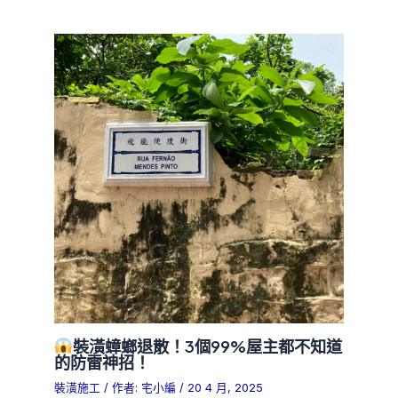
裝潢蟑螂退散！3個99%屋主都不知道
的防雷神招！
裝潢施工
/ 作者:
宅小編
/
20 4 月, 2025