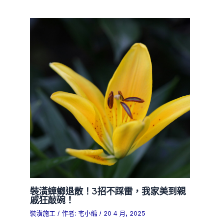
裝潢蟑螂退散！3招不踩雷，我家美到親
戚狂敲碗！
裝潢施工
/ 作者:
宅小編
/
20 4 月, 2025