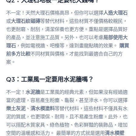
不一定！天然大理石價格高昂，但你可以選擇
人造大理石
或
大理石紋磁磚
等替代材料，這些材質不僅價格較親民，
也更耐磨、耐刮，清潔保養也更方便。重點是選擇品質好
的產品，並注意施工品質。另外，也可以考慮
局部使用大
理石
，例如電視牆、吧檯等，達到畫龍點睛的效果。
購買
前多方比較
不同材質與價格，才能找到最適合自己的方
案。
Q3：工業風一定要用水泥牆嗎？
不一定！
水泥牆
是工業風的經典元素，但如果沒有經過適
當的處理，容易產生粉塵、龜裂，甚至滲水。你可以選擇
樂土灰泥
、
清水模塗料
等替代材料，這些材料不僅具有水
泥的質感，也更環保、耐用，且不易產生粉塵。此外，也
可以搭配木質家具、綠色植物、色彩鮮豔的裝飾品，增加
空間的溫暖感和活力。 最簡單的方式就是選用
清水模壁