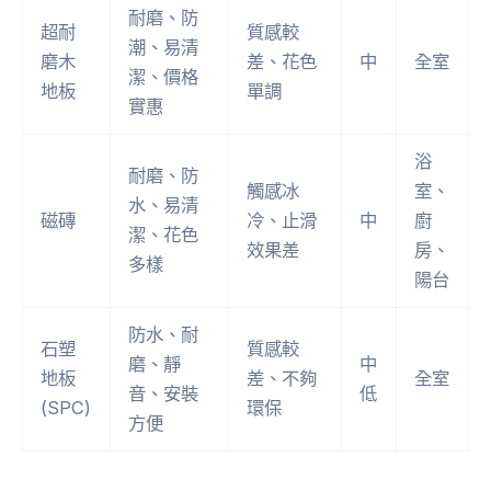
耐磨、防
超耐
質感較
潮、易清
磨木
差、花色
中
全室
潔、價格
地板
單調
實惠
浴
耐磨、防
觸感冰
室、
水、易清
磁磚
冷、止滑
中
廚
潔、花色
效果差
房、
多樣
陽台
防水、耐
石塑
質感較
磨、靜
中
地板
差、不夠
全室
音、安裝
低
(SPC)
環保
方便