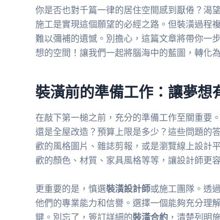
你是否也對千篇一律的居住空間感到厭倦？渴
施工是實現這個願望的必經之路。但裝潢過程
難以彌補的遺憾。別擔心，這篇文章將帶你一
想的空間！讓我們一起將腦海中的藍圖，轉化
裝潢前的準備工作：讓夢想
在敲下第一槌之前，充分的準備工作至關重要
還是全屋改造？預算上限是多少？這些問題的
歡的風格圖片、雜誌剪報，或是瀏覽線上設計
歡的顏色、材質、家具風格等等，讓設計師更
更重要的是，慎選
裝潢設計師
或施工團隊。透
他們的專業能力和信譽。選擇一個能夠充分理
鍵。別忘了，簽訂詳細的
裝潢合約
，清楚列明