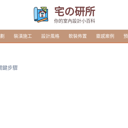
宅の研所
你的室內設計小百科
劃
裝潢施工
設計風格
軟裝佈置
靈感案例
預
關鍵步驟