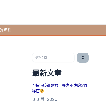
算流程
搜尋
最新文章
* 裝潢蟑螂退散！專家不說的5個
秘密
3 3 月, 2026