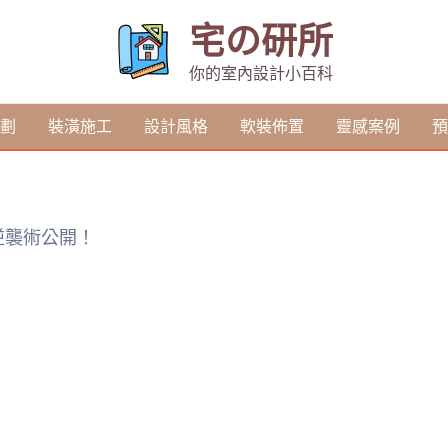
宅の研所
你的室內設計小百科
劃
裝潢施工
設計風格
軟裝佈置
靈感案例
預
逆襲術公開！