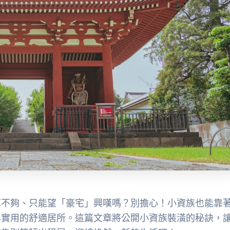
算不夠、只能望「豪宅」興嘆嗎？別擔心！小資族也能靠
與實用的舒適居所。這篇文章將公開小資族裝潢的秘訣，