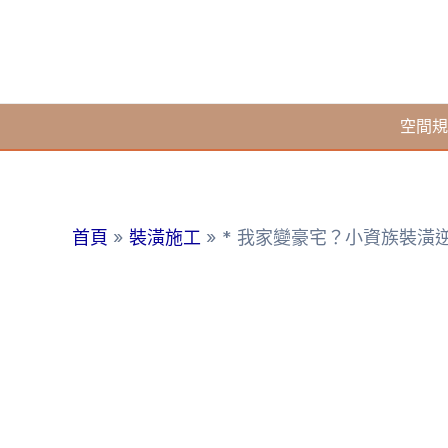
跳
至
主
要
空間規
內
容
首頁
裝潢施工
* 我家變豪宅？小資族裝潢