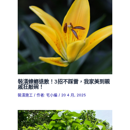
裝潢蟑螂退散！3招不踩雷，我家美到親
戚狂敲碗！
裝潢施工
/ 作者:
宅小編
/
20 4 月, 2025