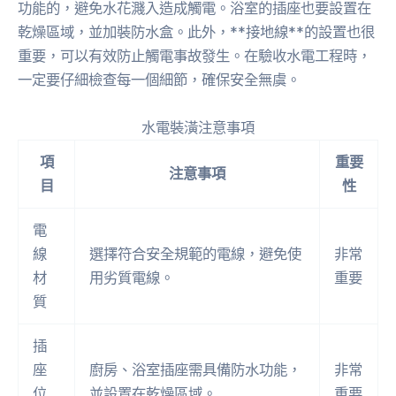
功能的，避免水花濺入造成觸電。浴室的插座也要設置在
乾燥區域，並加裝防水盒。此外，**接地線**的設置也很
重要，可以有效防止觸電事故發生。在驗收水電工程時，
一定要仔細檢查每一個細節，確保安全無虞。
水電裝潢注意事項
項
重要
注意事項
目
性
電
線
選擇符合安全規範的電線，避免使
非常
材
用劣質電線。
重要
質
插
座
廚房、浴室插座需具備防水功能，
非常
位
並設置在乾燥區域。
重要