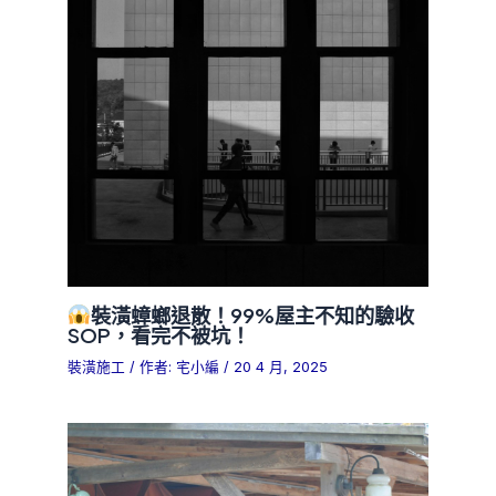
裝潢蟑螂退散！99%屋主不知的驗收
SOP，看完不被坑！
裝潢施工
/ 作者:
宅小編
/
20 4 月, 2025