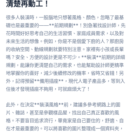
清楚再動工！
很多人裝潢時，一股腦地只想著風格、顏色，忽略了最基
礎也是最重要的——**前期規劃**！別急著找設計師，先
花時間好好思考自己的生活習慣、家庭成員需求，以及對
未來生活的想像。例如，你是不是個愛下廚的人？那廚房
的收納空間、動線規劃就要特別注意。家裡有小孩或長輩
嗎？安全、方便的設計更是不可少。**裝潢**前期的詳細
規劃，能讓你更清楚自己的需求，也能幫助設計師更精準
地掌握你的喜好，減少後續修改的機率，省時又省錢！另
外，記得預留**備用插座**，現代人電子產品多，等到入
住後才發現插座不夠用，可就麻煩大了！
此外，在決定**裝潢風格**前，建議多參考網路上的圖
片、雜誌，甚至是參觀樣品屋，找出自己真正喜歡的風
格。不要盲目追求流行，畢竟家是自己要住的，舒適、自
在才是最重要的。可以將喜歡的圖片整理成一個資料夾，