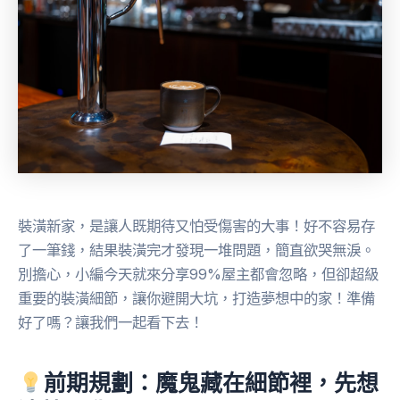
裝潢新家，是讓人既期待又怕受傷害的大事！好不容易存
了一筆錢，結果裝潢完才發現一堆問題，簡直欲哭無淚。
別擔心，小編今天就來分享99%屋主都會忽略，但卻超級
重要的裝潢細節，讓你避開大坑，打造夢想中的家！準備
好了嗎？讓我們一起看下去！
前期規劃：魔鬼藏在細節裡，先想