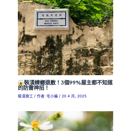
裝潢蟑螂退散！3個99%屋主都不知道
的防雷神招！
裝潢施工
/ 作者:
宅小編
/
20 4 月, 2025