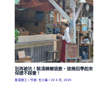
別再被坑！裝潢蟑螂退散，這幾招學起來
保證不踩雷！
裝潢施工
/ 作者:
宅小編
/
20 4 月, 2025