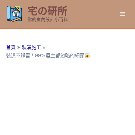
跳
宅の研所
至
Mai
主
你的室內設計小百科
要
Men
內
容
首頁
裝潢施工
裝潢不踩雷！99%屋主都忽略的細節