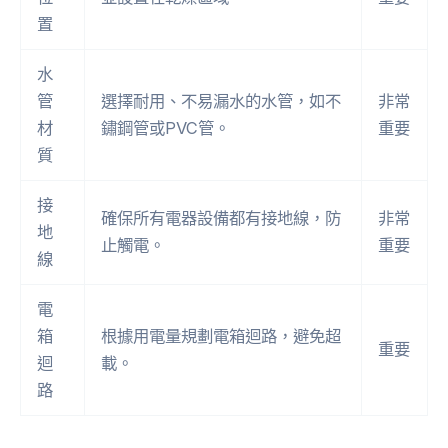
置
水
管
選擇耐用、不易漏水的水管，如不
非常
材
鏽鋼管或PVC管。
重要
質
接
確保所有電器設備都有接地線，防
非常
地
止觸電。
重要
線
電
箱
根據用電量規劃電箱迴路，避免超
重要
迴
載。
路