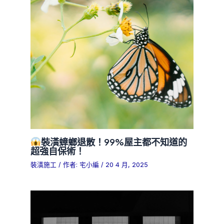
裝潢蟑螂退散！99%屋主都不知道的
超強自保術！
裝潢施工
/ 作者:
宅小編
/
20 4 月, 2025