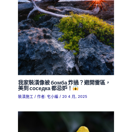
我家裝潢像被 бомба 炸過？避開雷區，
美到 соседка 都忌妒！
裝潢施工
/ 作者:
宅小編
/
20 4 月, 2025