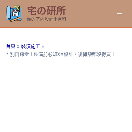
跳
宅の研所
至
Mai
主
你的室內設計小百科
要
Men
內
容
首頁
裝潢施工
* 別再踩雷！裝潢前必知XX設計，後悔藥都沒得買！