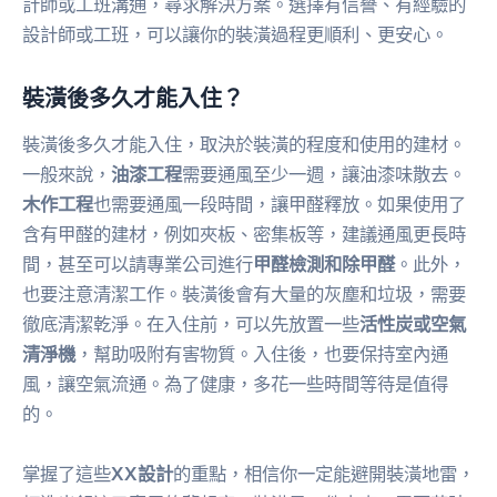
計師或工班溝通，尋求解決方案。選擇有信譽、有經驗的
設計師或工班，可以讓你的裝潢過程更順利、更安心。
裝潢後多久才能入住？
裝潢後多久才能入住，取決於裝潢的程度和使用的建材。
一般來說，
油漆工程
需要通風至少一週，讓油漆味散去。
木作工程
也需要通風一段時間，讓甲醛釋放。如果使用了
含有甲醛的建材，例如夾板、密集板等，建議通風更長時
間，甚至可以請專業公司進行
甲醛檢測和除甲醛
。此外，
也要注意清潔工作。裝潢後會有大量的灰塵和垃圾，需要
徹底清潔乾淨。在入住前，可以先放置一些
活性炭或空氣
清淨機
，幫助吸附有害物質。入住後，也要保持室內通
風，讓空氣流通。為了健康，多花一些時間等待是值得
的。
掌握了這些
XX設計
的重點，相信你一定能避開裝潢地雷，