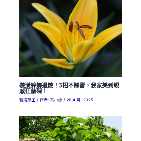
裝潢蟑螂退散！3招不踩雷，我家美到親
戚狂敲碗！
裝潢施工
/ 作者:
宅小編
/
20 4 月, 2025