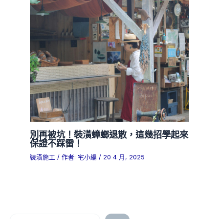
別再被坑！裝潢蟑螂退散，這幾招學起來
保證不踩雷！
裝潢施工
/ 作者:
宅小編
/
20 4 月, 2025
搜尋