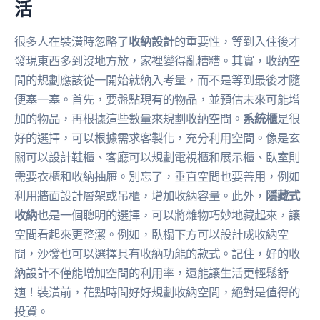
活
很多人在裝潢時忽略了
收納設計
的重要性，等到入住後才
發現東西多到沒地方放，家裡變得亂糟糟。其實，收納空
間的規劃應該從一開始就納入考量，而不是等到最後才隨
便塞一塞。首先，要盤點現有的物品，並預估未來可能增
加的物品，再根據這些數量來規劃收納空間。
系統櫃
是很
好的選擇，可以根據需求客製化，充分利用空間。像是玄
關可以設計鞋櫃、客廳可以規劃電視櫃和展示櫃、臥室則
需要衣櫃和收納抽屜。別忘了，垂直空間也要善用，例如
利用牆面設計層架或吊櫃，增加收納容量。此外，
隱藏式
收納
也是一個聰明的選擇，可以將雜物巧妙地藏起來，讓
空間看起來更整潔。例如，臥榻下方可以設計成收納空
間，沙發也可以選擇具有收納功能的款式。記住，好的收
納設計不僅能增加空間的利用率，還能讓生活更輕鬆舒
適！裝潢前，花點時間好好規劃收納空間，絕對是值得的
投資。