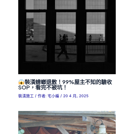
裝潢蟑螂退散！99%屋主不知的驗收
SOP，看完不被坑！
裝潢施工
/ 作者:
宅小編
/
20 4 月, 2025