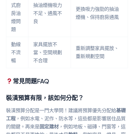
式廚
抽油煙機吸力
更換吸力強勁的抽油
房油
不足、通風不
煙機、保持廚房通風
煙問
良
題
動線
家具擺放不
重新調整家具擺放、
不流
當、空間規劃
重新規劃空間
暢
不合理
常見問題FAQ
裝潢預算有限，該如何分配？
裝潢預算分配是一門大學問！建議將預算優先分配給
基礎
工程
，例如水電、泥作、防水等，這些都是影響居住品質
的關鍵。再來是
固定建材
，例如地板、磁磚、門窗等，這