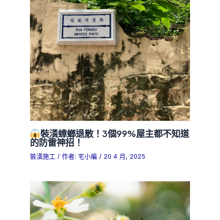
裝潢蟑螂退散！3個99%屋主都不知道
的防雷神招！
裝潢施工
/ 作者:
宅小編
/
20 4 月, 2025