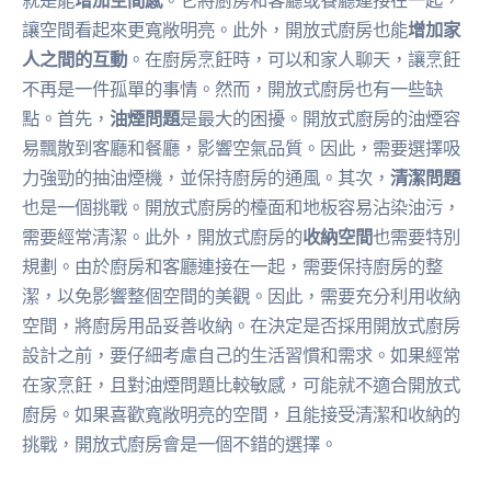
就是能
增加空間感
。它將廚房和客廳或餐廳連接在一起，
讓空間看起來更寬敞明亮。此外，開放式廚房也能
增加家
人之間的互動
。在廚房烹飪時，可以和家人聊天，讓烹飪
不再是一件孤單的事情。然而，開放式廚房也有一些缺
點。首先，
油煙問題
是最大的困擾。開放式廚房的油煙容
易飄散到客廳和餐廳，影響空氣品質。因此，需要選擇吸
力強勁的抽油煙機，並保持廚房的通風。其次，
清潔問題
也是一個挑戰。開放式廚房的檯面和地板容易沾染油污，
需要經常清潔。此外，開放式廚房的
收納空間
也需要特別
規劃。由於廚房和客廳連接在一起，需要保持廚房的整
潔，以免影響整個空間的美觀。因此，需要充分利用收納
空間，將廚房用品妥善收納。在決定是否採用開放式廚房
設計之前，要仔細考慮自己的生活習慣和需求。如果經常
在家烹飪，且對油煙問題比較敏感，可能就不適合開放式
廚房。如果喜歡寬敞明亮的空間，且能接受清潔和收納的
挑戰，開放式廚房會是一個不錯的選擇。