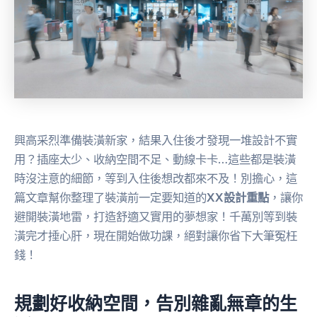
興高采烈準備裝潢新家，結果入住後才發現一堆設計不實
用？插座太少、收納空間不足、動線卡卡…這些都是裝潢
時沒注意的細節，等到入住後想改都來不及！別擔心，這
篇文章幫你整理了裝潢前一定要知道的
XX設計重點
，讓你
避開裝潢地雷，打造舒適又實用的夢想家！千萬別等到裝
潢完才捶心肝，現在開始做功課，絕對讓你省下大筆冤枉
錢！
規劃好收納空間，告別雜亂無章的生