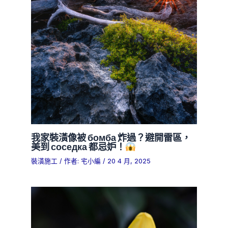
我家裝潢像被 бомба 炸過？避開雷區，
美到 соседка 都忌妒！
裝潢施工
/ 作者:
宅小編
/
20 4 月, 2025