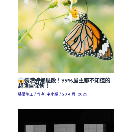
裝潢蟑螂退散！99%屋主都不知道的
超強自保術！
裝潢施工
/ 作者:
宅小編
/
20 4 月, 2025