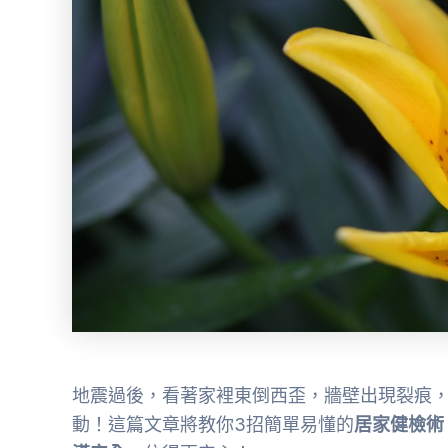
地震過後，看著家裡東倒西歪，牆壁出現裂痕
動！這篇文章將教你3招簡單易懂的
居家健檢術