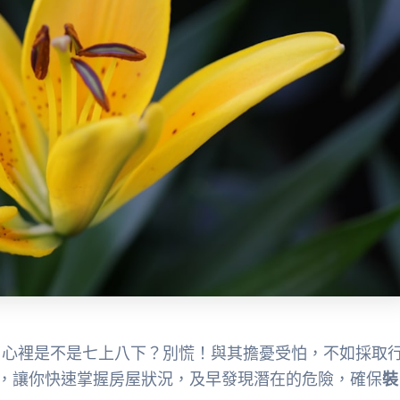
，心裡是不是七上八下？別慌！與其擔憂受怕，不如採取
，讓你快速掌握房屋狀況，及早發現潛在的危險，確保
裝