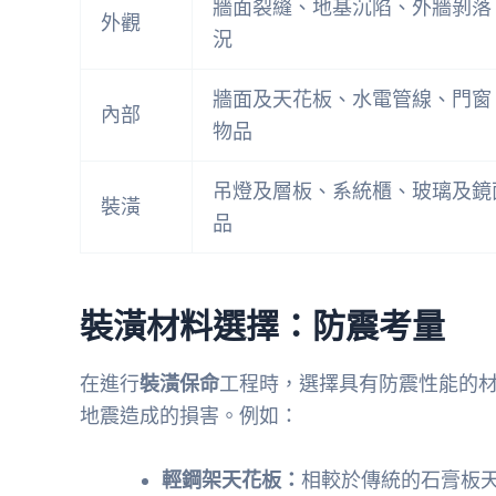
牆面裂縫、地基沉陷、外牆剝落
外觀
況
牆面及天花板、水電管線、門窗
內部
物品
吊燈及層板、系統櫃、玻璃及鏡
裝潢
品
裝潢材料選擇：防震考量
在進行
裝潢保命
工程時，選擇具有防震性能的
地震造成的損害。例如：
輕鋼架天花板：
相較於傳統的石膏板