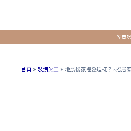
跳
至
主
要
空間規
內
容
首頁
裝潢施工
地震後家裡變這樣？3招居