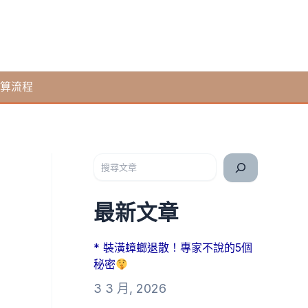
算流程
搜尋
最新文章
* 裝潢蟑螂退散！專家不說的5個
秘密
3 3 月, 2026