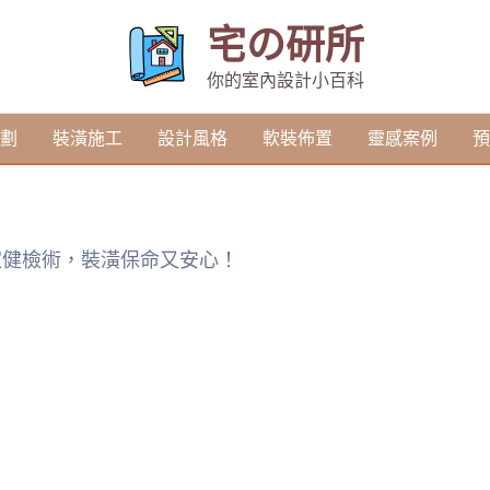
宅の研所
你的室內設計小百科
劃
裝潢施工
設計風格
軟裝佈置
靈感案例
預
家健檢術，裝潢保命又安心！