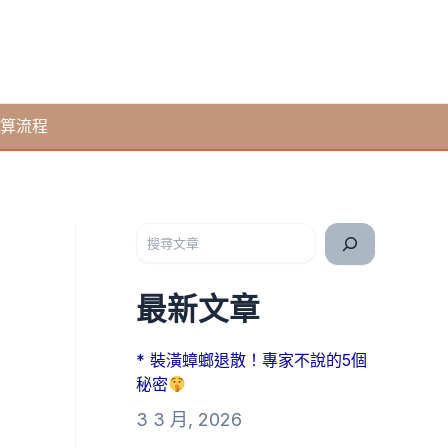
算流程
搜尋
最新文章
* 裝潢蟑螂退散！專家不說的5個
秘密
3 3 月, 2026