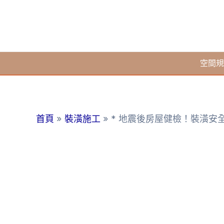
跳
至
主
要
空間規
內
容
首頁
裝潢施工
* 地震後房屋健檢！裝潢安全