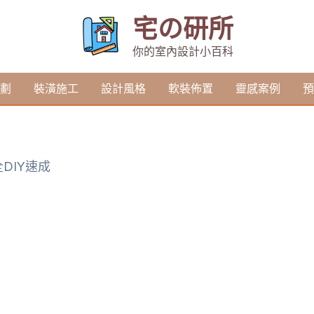
宅の研所
你的室內設計小百科
劃
裝潢施工
設計風格
軟裝佈置
靈感案例
預
DIY速成