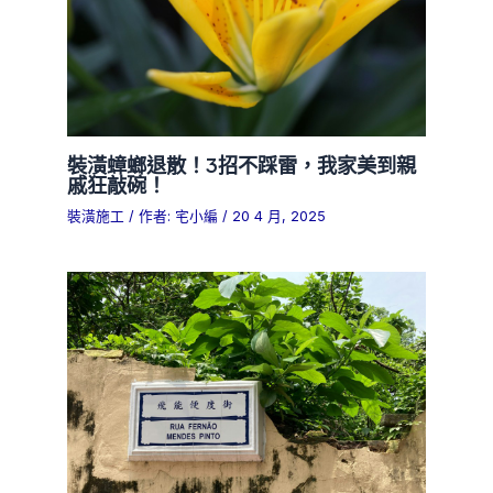
裝潢蟑螂退散！3招不踩雷，我家美到親
戚狂敲碗！
裝潢施工
/ 作者:
宅小編
/
20 4 月, 2025