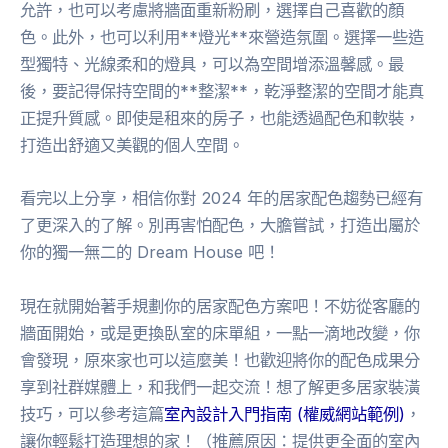
允許，也可以考慮將牆面重新粉刷，選擇自己喜歡的顏
色。此外，也可以利用**燈光**來營造氛圍。選擇一些造
型獨特、光線柔和的燈具，可以為空間增添溫馨感。最
後，要記得保持空間的**整潔**，乾淨整潔的空間才能真
正提升質感。即使是租來的房子，也能透過配色和軟裝，
打造出舒適又美觀的個人空間。
看完以上分享，相信你對 2024 年的居家配色趨勢已經有
了更深入的了解。別再害怕配色，大膽嘗試，打造出屬於
你的獨一無二的 Dream House 吧！
現在就開始著手規劃你的居家配色方案吧！不妨從客廳的
牆面開始，或是更換臥室的床單組，一點一滴地改變，你
會發現，原來家也可以這麼美！也歡迎將你的配色成果分
享到社群媒體上，和我們一起交流！想了解更多居家裝潢
技巧，可以參考這篇
室內設計入門指南 (權威網站範例)
，
讓你輕鬆打造理想的家！（推薦原因：提供更全面的室內