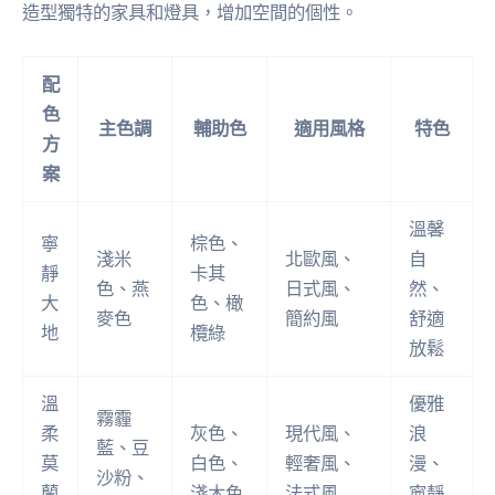
造型獨特的家具和燈具，增加空間的個性。
配
色
主色調
輔助色
適用風格
特色
方
案
溫馨
寧
棕色、
淺米
北歐風、
自
靜
卡其
色、燕
日式風、
然、
大
色、橄
麥色
簡約風
舒適
地
欖綠
放鬆
溫
優雅
霧霾
柔
灰色、
現代風、
浪
藍、豆
莫
白色、
輕奢風、
漫、
沙粉、
蘭
淺木色
法式風
寧靜