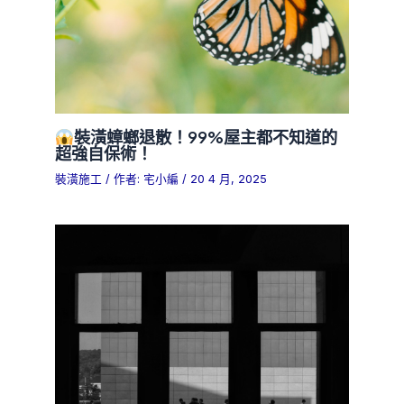
裝潢蟑螂退散！99%屋主都不知道的
超強自保術！
裝潢施工
/ 作者:
宅小編
/
20 4 月, 2025