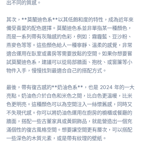
出不同的質感。
其次，**莫蘭迪色系**以其低飽和度的特性，成為近年來
備受喜愛的配色選擇。莫蘭迪色系並非單指某一種顏色，
而是一系列帶有灰階感的色彩，例如：霧霾藍、豆沙粉、
燕麥色等等。這些顏色給人一種寧靜、溫柔的感覺，非常
適合運用在臥室或書房等需要放鬆的空間。如果你想要嘗
試莫蘭迪色系，建議可以從局部牆面、抱枕、或窗簾等小
物件入手，慢慢找到最適合自己的搭配方式。
最後，帶有復古感的**奶油色系**，也是 2024 年的一大
亮點。奶油色介於白色和米色之間，比白色更溫暖，比米
色更明亮。這種顏色可以為空間注入一絲懷舊感，同時又
不失現代感。你可以將奶油色運用在廚房的櫥櫃或餐廳的
牆面，搭配一些古董家具或黃銅飾品，就能營造出一個充
滿個性的復古風格空間。想要讓空間更有層次，可以搭配
一些深色的木質元素，或是帶有紋理的壁紙。