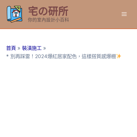
跳
宅の研所
至
Mai
主
你的室內設計小百科
要
Men
內
容
首頁
裝潢施工
* 別再踩雷！2024爆紅居家配色，這樣搭質感爆棚