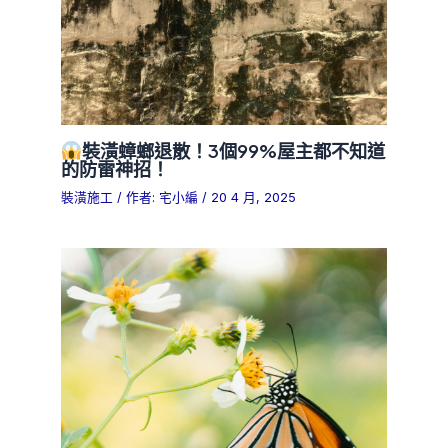
裝潢蟑螂退散！3個99%屋主都不知道
的防雷神招！
裝潢施工
/ 作者:
宅小編
/
20 4 月, 2025