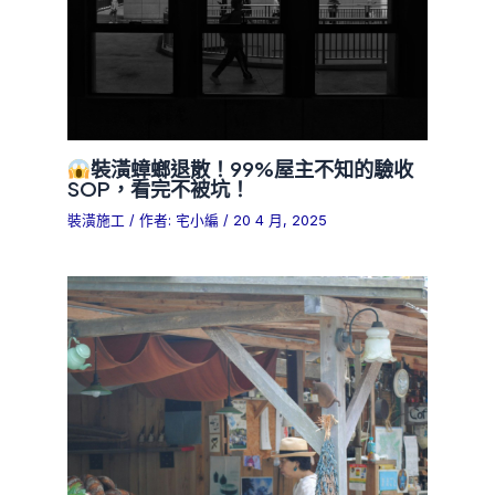
裝潢蟑螂退散！99%屋主不知的驗收
SOP，看完不被坑！
裝潢施工
/ 作者:
宅小編
/
20 4 月, 2025