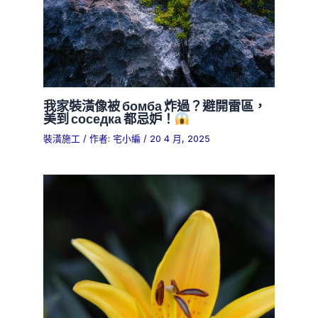
我家裝潢像被 бомба 炸過？避開雷區，
美到 соседка 都忌妒！
裝潢施工
/ 作者:
宅小編
/
20 4 月, 2025