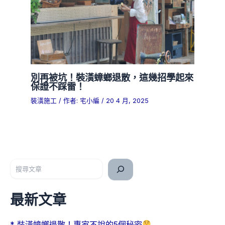
別再被坑！裝潢蟑螂退散，這幾招學起來
保證不踩雷！
裝潢施工
/ 作者:
宅小編
/
20 4 月, 2025
搜尋
最新文章
* 裝潢蟑螂退散！專家不說的5個秘密