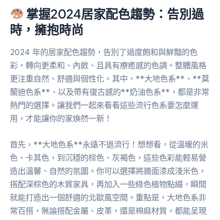
掌握2024居家配色趨勢：告別過
時，擁抱時尚
2024 年的居家配色趨勢，告別了過度飽和與鮮豔的色
彩，轉向更柔和、內斂、且具有療癒感的色調。整體風格
更注重自然、舒適與個性化。其中，**大地色系**、**莫
蘭迪色系**、以及帶有復古感的**奶油色系**，都是非常
熱門的選擇。讓我們一起來看看這些流行色系要怎麼運
用，才能讓你的家煥然一新！
首先，**大地色系**永遠不退流行！想想看，從溫暖的米
色、卡其色，到沉穩的棕色、灰褐色，這些色彩能輕易營
造出溫馨、自然的氛圍。你可以選擇將牆面漆成淺米色，
搭配深棕色的木質家具，再加入一些綠色植物點綴，瞬間
就能打造出一個舒適的北歐風空間。重點是，大地色系非
常百搭，無論搭配金屬、皮革，還是棉麻材質，都能呈現