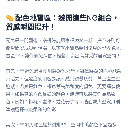
配色地雷區：避開這些NG組合，
質感瞬間提升！
配色是一門藝術，搭得好能讓家裡煥然一新，搭不好則可
能瞬間變成災難現場！以下就來盤點幾個常見的**配色地
雷區**，讓你避免踩雷，輕鬆打造出高質感的居家空間！
首先，**避免過度使用鮮豔色彩**。雖然鮮豔的色彩能帶
來活力，但過度使用容易讓人感到視覺疲勞，甚至產生壓
迫感。尤其是紅色、橘色等高飽和度的顏色，更要謹慎使
用。如果真的喜歡鮮豔的顏色，建議可以將其作為點綴
色，例如：抱枕、畫作、或花器等等。牆面或大型家具則
建議選擇較為柔和的色彩。
其次，**避免顏色過於雜亂**。空間中的顏色不宜過多，