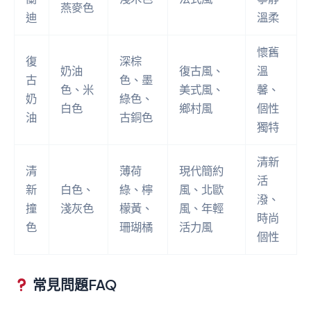
燕麥色
迪
溫柔
懷舊
復
深棕
奶油
復古風、
溫
古
色、墨
色、米
美式風、
馨、
奶
綠色、
白色
鄉村風
個性
油
古銅色
獨特
清新
清
薄荷
現代簡約
活
新
白色、
綠、檸
風、北歐
潑、
撞
淺灰色
檬黃、
風、年輕
時尚
色
珊瑚橘
活力風
個性
常見問題FAQ