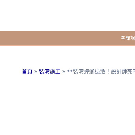
跳
至
主
要
空間規
內
容
首頁
裝潢施工
**裝潢蟑螂退散！設計師死