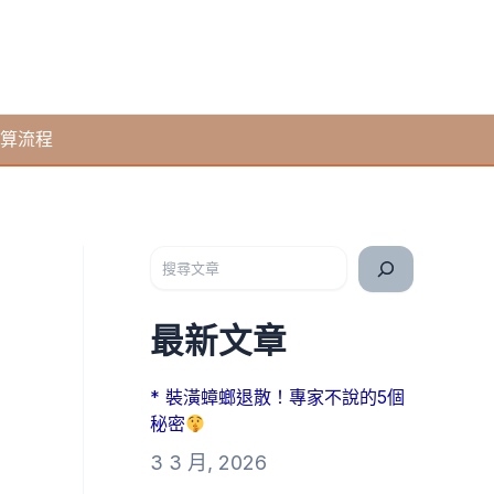
算流程
搜尋
最新文章
* 裝潢蟑螂退散！專家不說的5個
秘密
3 3 月, 2026