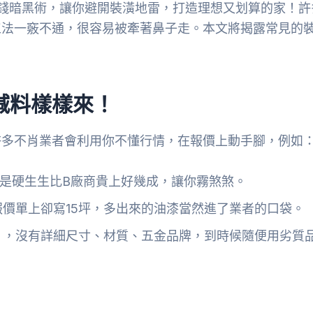
錢暗黑術，讓你避開裝潢地雷，打造理想又划算的家！許
工法一竅不通，很容易被牽著鼻子走。本文將揭露常見的
減料樣樣來！
許多不肖業者會利用你不懂行情，在報價上動手腳，例如
是硬生生比B廠商貴上好幾成，讓你霧煞煞。
報價單上卻寫15坪，多出來的油漆當然進了業者的口袋。
」，沒有詳細尺寸、材質、五金品牌，到時候隨便用劣質