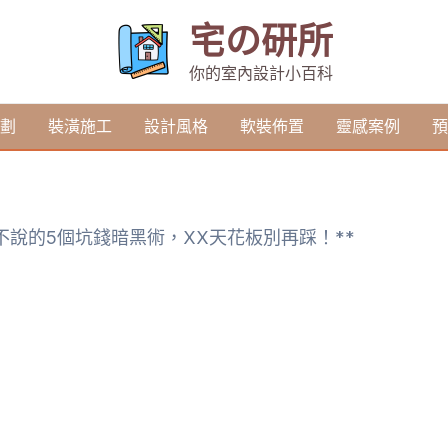
宅の研所
你的室內設計小百科
劃
裝潢施工
設計風格
軟裝佈置
靈感案例
預
不說的5個坑錢暗黑術，XX天花板別再踩！**