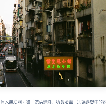
能掉入無底洞，被「裝潢蟑螂」啃食殆盡！別讓夢想中的