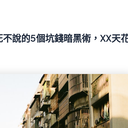
死不說的5個坑錢暗黑術，XX天