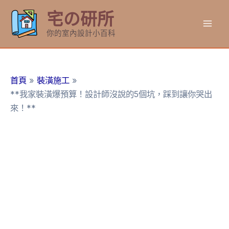
跳
宅の研所
至
Mai
主
你的室內設計小百科
要
Men
內
容
首頁
裝潢施工
**我家裝潢爆預算！設計師沒說的5個坑，踩到讓你哭出
來！**