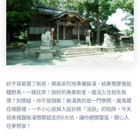
好不容易買了新房，興高采烈地準備裝潢，結果預算像脫
韁野馬，一路狂奔！說好的美美新家，還沒入住就先負
債？別懷疑，你不是個案！裝潢真的是一門學問，魔鬼藏
在細節裡，一不小心就掉入設計師「沒說」的陷阱。今天
就來揭露裝潢預算超支的5大坑，讓你避開雷區，開心入
住夢想家！