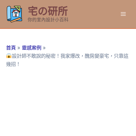
跳
宅の研所
至
Mai
主
你的室內設計小百科
要
Men
內
容
首頁
靈感案例
設計師不敢說的秘密！我家爆改，醜房變豪宅，只靠這
幾招！