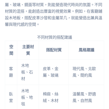
屬、玻璃、鏡面等材質，則能營造現代時尚的氛圍。不同
材質的混搭，能創造出豐富的視覺效果。例如，在客廳鋪
設木地板，搭配皮革沙發和金屬茶几，就能營造出兼具溫
馨與現代感的空間。
不同材質的搭配建議
空
主要材
搭配材質
風格建議
間
質
木地
客
皮革、金
現代風、北歐
板、石
廳
屬、玻璃
風、簡約風
材
木地
臥
棉麻、絲
溫馨風、舒適
板、地
室
絨、木材
風、自然風
毯