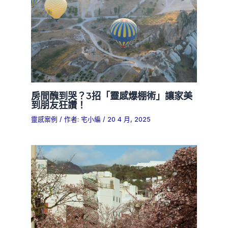
房間醜到哭？3招「靈感爆棚術」讓家美
到朋友狂讚！
靈感案例
/ 作者:
宅小編
/
20 4 月, 2025