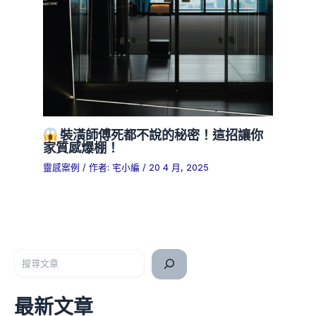
裝潢師傅死都不說的秘密！這招讓你
家質感爆棚！
靈感案例
/ 作者:
宅小編
/
20 4 月, 2025
搜尋
最新文章