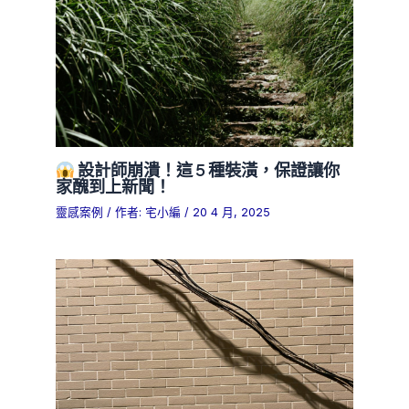
設計師崩潰！這 5 種裝潢，保證讓你
家醜到上新聞！
靈感案例
/ 作者:
宅小編
/
20 4 月, 2025