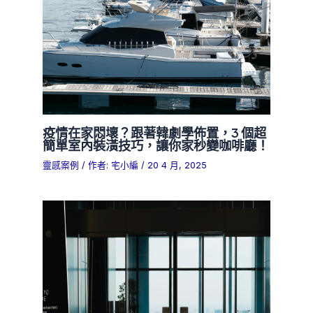
疫情在家悶壞？跟著韓劇學佈置，3 個超
簡單室內裝潢技巧，讓你家秒變咖啡廳！
靈感案例
/ 作者:
宅小編
/
20 4 月, 2025