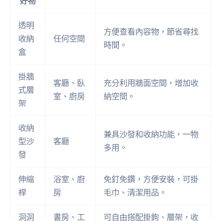
好物
透明
方便查看內容物，節省尋找
收納
任何空間
時間。
盒
掛牆
客廳、臥
充分利用牆面空間，增加收
式層
室、廚房
納空間。
架
收納
兼具沙發和收納功能，一物
型沙
客廳
多用。
發
伸縮
浴室、廚
免釘免鑽，方便安裝，可掛
桿
房
毛巾、清潔用品。
洞洞
書房、工
可自由搭配掛鉤、層架，收