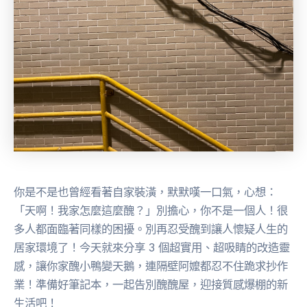
你是不是也曾經看著自家裝潢，默默嘆一口氣，心想：
「天啊！我家怎麼這麼醜？」別擔心，你不是一個人！很
多人都面臨著同樣的困擾。別再忍受醜到讓人懷疑人生的
居家環境了！今天就來分享 3 個超實用、超吸睛的改造靈
感，讓你家醜小鴨變天鵝，連隔壁阿嬤都忍不住跪求抄作
業！準備好筆記本，一起告別醜醜屋，迎接質感爆棚的新
生活吧！