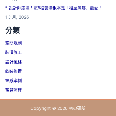
* 設計師崩潰！這5種裝潢根本是「租屋蟑螂」最愛！
1 3 月, 2026
分類
空間規劃
裝潢施工
設計風格
軟裝佈置
靈感案例
預算流程
Copyright © 2026 宅の研所