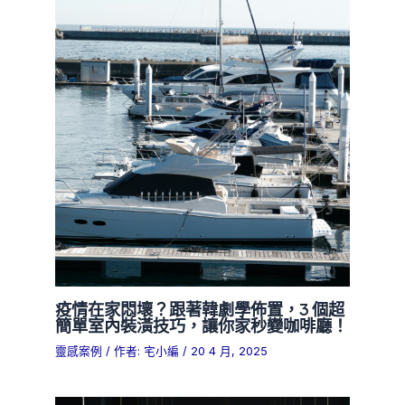
疫情在家悶壞？跟著韓劇學佈置，3 個超
簡單室內裝潢技巧，讓你家秒變咖啡廳！
靈感案例
/ 作者:
宅小編
/
20 4 月, 2025