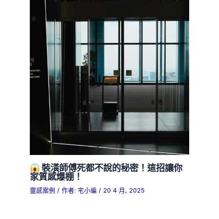
裝潢師傅死都不說的秘密！這招讓你
家質感爆棚！
靈感案例
/ 作者:
宅小編
/
20 4 月, 2025