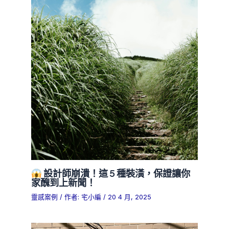
設計師崩潰！這 5 種裝潢，保證讓你
家醜到上新聞！
靈感案例
/ 作者:
宅小編
/
20 4 月, 2025