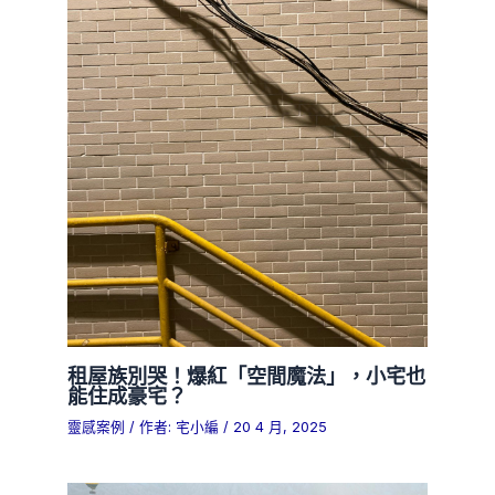
租屋族別哭！爆紅「空間魔法」，小宅也
能住成豪宅？
靈感案例
/ 作者:
宅小編
/
20 4 月, 2025