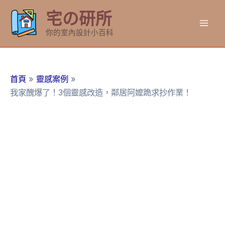
跳
宅の研所
至
Mai
主
你的室內設計小百科
要
Men
內
容
首頁
靈感案例
我家醜爆了！3個靈感改造，鄰居阿嬤跪求抄作業！