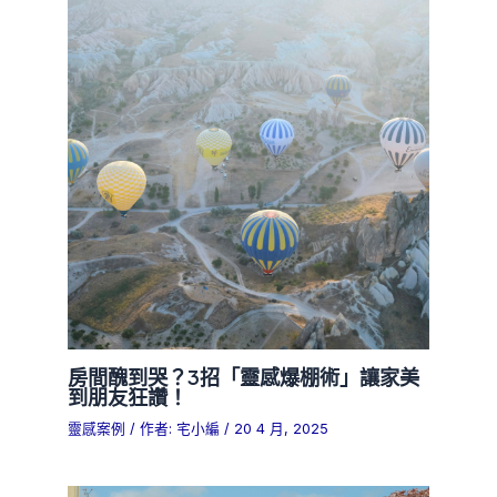
房間醜到哭？3招「靈感爆棚術」讓家美
到朋友狂讚！
靈感案例
/ 作者:
宅小編
/
20 4 月, 2025