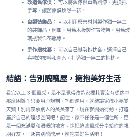
改造舊傢俱：
可以將舊傢俱重新刷漆、更換把
手等，讓舊傢俱煥然一新。
自製裝飾品：
可以利用廢棄材料製作獨一無二
的裝飾品，例如，用舊木板製作置物架，用舊玻
璃瓶製作花瓶等。
手作抱枕套：
可以自己縫製抱枕套，選擇自己
喜歡的布料和圖案，打造獨一無二的抱枕。
結語：告別醜醜屋，擁抱美好生活
看完以上 3 個靈感，是不是覺得改造家裡其實沒有想像中
那麼困難？只要用心規劃、巧妙運用，就能讓家醜小鴨變
天鵝！別再羨慕別人的美美家了，現在就開始行動，打造
屬於自己的理想空間吧！記住，家不僅僅是一個住所，更
是一個充滿愛和溫暖的地方。快把這些靈感分享給你的親
朋好友，一起告別醜醜屋，擁抱美好生活吧！