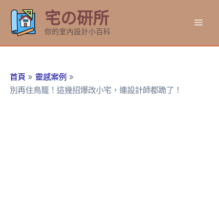
跳
宅の研所
至
Mai
主
你的室內設計小百科
要
Men
內
容
首頁
靈感案例
別再住鳥籠！這幾招爆改小宅，連設計師都跪了！