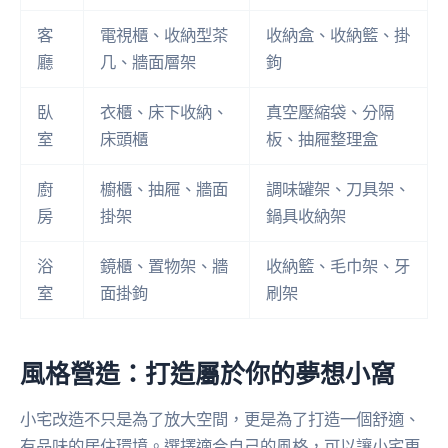
客
電視櫃、收納型茶
收納盒、收納籃、掛
廳
几、牆面層架
鉤
臥
衣櫃、床下收納、
真空壓縮袋、分隔
室
床頭櫃
板、抽屜整理盒
廚
櫥櫃、抽屜、牆面
調味罐架、刀具架、
房
掛架
鍋具收納架
浴
鏡櫃、置物架、牆
收納籃、毛巾架、牙
室
面掛鉤
刷架
風格營造：打造屬於你的夢想小窩
小宅改造不只是為了放大空間，更是為了打造一個舒適、
有品味的居住環境。選擇適合自己的風格，可以讓小宅更