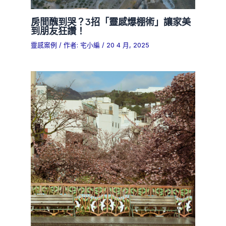
房間醜到哭？3招「靈感爆棚術」讓家美
到朋友狂讚！
靈感案例
/ 作者:
宅小編
/
20 4 月, 2025