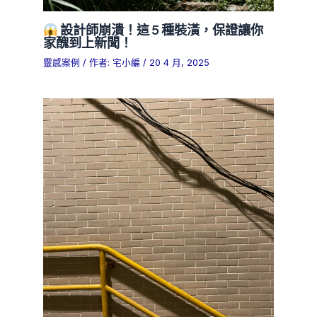
設計師崩潰！這 5 種裝潢，保證讓你
家醜到上新聞！
靈感案例
/ 作者:
宅小編
/
20 4 月, 2025