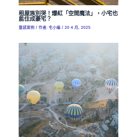
租屋族別哭！爆紅「空間魔法」，小宅也
能住成豪宅？
靈感案例
/ 作者:
宅小編
/
20 4 月, 2025