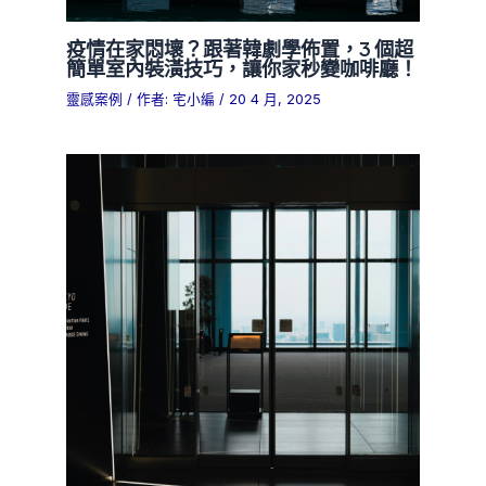
疫情在家悶壞？跟著韓劇學佈置，3 個超
簡單室內裝潢技巧，讓你家秒變咖啡廳！
靈感案例
/ 作者:
宅小編
/
20 4 月, 2025