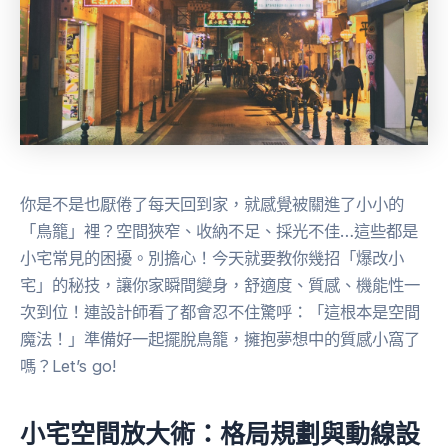
你是不是也厭倦了每天回到家，就感覺被關進了小小的
「鳥籠」裡？空間狹窄、收納不足、採光不佳…這些都是
小宅常見的困擾。別擔心！今天就要教你幾招「爆改小
宅」的秘技，讓你家瞬間變身，舒適度、質感、機能性一
次到位！連設計師看了都會忍不住驚呼：「這根本是空間
魔法！」準備好一起擺脫鳥籠，擁抱夢想中的質感小窩了
嗎？Let’s go!
小宅空間放大術：格局規劃與動線設