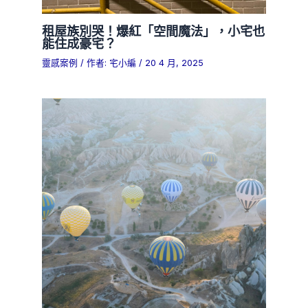
租屋族別哭！爆紅「空間魔法」，小宅也
能住成豪宅？
靈感案例
/ 作者:
宅小編
/
20 4 月, 2025