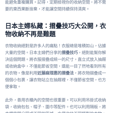
能避免重複購買。記得，定期檢視你的收納空間，將不需
要的東西果斷捨棄，才能讓空間持續保持清爽。
日本主婦私藏：摺疊技巧大公開，衣
物收納不再是難題
衣物收納絕對是許多人的痛點！衣服總是堆積如山，佔據
大量的空間。日本主婦們分享的
摺疊技巧
，絕對能幫你解
決這個問題。將衣服摺疊成統一的尺寸，直立式放入抽屜
或收納盒中，不僅能節省空間，還能一目了然地看到所有
的衣物。像是利用
近藤麻理惠的摺疊法
，將衣物摺疊成一
個個小包裹，讓衣物站立在抽屜裡，不僅節省空間，也方
便拿取。
此外，善用衣櫃內的空間也很重要。可以利用吊掛式收納
袋，收納包包、帽子、圍巾等配件。也可以利用隔板，將