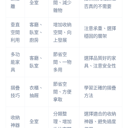
全室
間、減少
離
否真的不需要
雜物
垂直
客廳、
增加收納
注意承重、選擇
空間
臥室、
空間、向
穩固的層架
利用
廚房
上發展
多功
節省空
客廳、
選擇品質好的家
能家
間、一物
臥室
具、注意安全性
具
多用
節省空
摺疊
衣櫃、
學習正確的摺疊
間、方便
技巧
抽屜
方法
拿取
分類整
選擇適合的收納
收納
全室
理、增加
神器、避免過度
神器