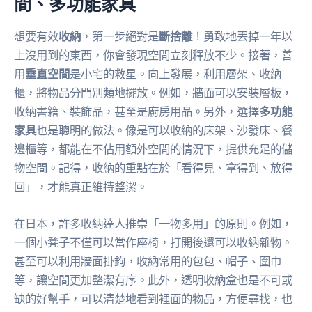
間、多功能家具
想要有效
收納
，第一步絕對是
斷捨離
！勇敢地丟掉一年以
上沒用到的東西，你會發現空間立刻釋放不少。接著，善
用
垂直空間
是小宅的救星。向上發展，利用層架、收納
櫃，將物品分門別類地擺放。例如，牆面可以安裝層板，
收納書籍、裝飾品，甚至是廚房用品。另外，選擇
多功能
家具
也是聰明的做法。像是可以收納的床架、沙發床、餐
邊櫃等，都能在不佔用額外空間的情況下，提供充足的儲
物空間。記得，收納的重點在於「看得見、拿得到、放得
回」，才能真正維持整潔。
在日本，許多收納達人推崇「一物多用」的原則。例如，
一個小凳子不僅可以當作座椅，打開後還可以收納雜物。
甚至可以利用牆面掛鉤，收納常用的包包、帽子、圍巾
等，讓空間更加整潔有序。此外，透明收納盒也是不可或
缺的好幫手，可以清楚地看到裡面的物品，方便尋找，也