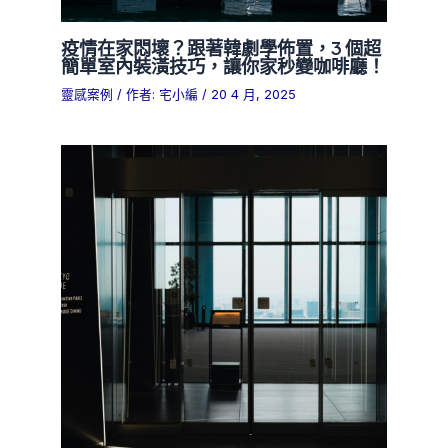
疫情在家悶壞？跟著韓劇學佈置，3 個超
簡單室內裝潢技巧，讓你家秒變咖啡廳！
靈感案例
/ 作者:
宅小編
/
20 4 月, 2025