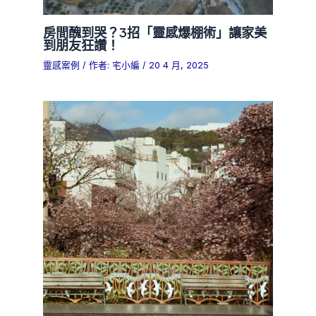
房間醜到哭？3招「靈感爆棚術」讓家美
到朋友狂讚！
靈感案例
/ 作者:
宅小編
/
20 4 月, 2025