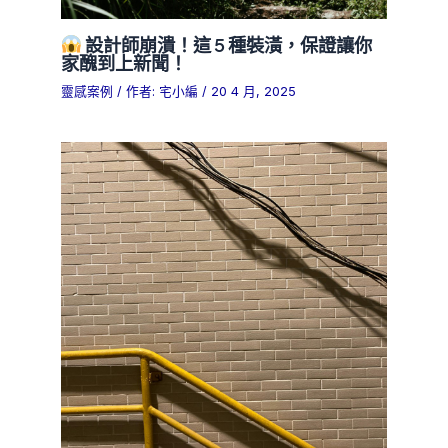
設計師崩潰！這 5 種裝潢，保證讓你
家醜到上新聞！
靈感案例
/ 作者:
宅小編
/
20 4 月, 2025