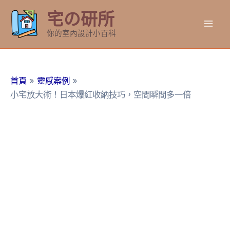
跳
宅の研所
至
Mai
主
你的室內設計小百科
要
Men
內
容
首頁
靈感案例
小宅放大術！日本爆紅收納技巧，空間瞬間多一倍