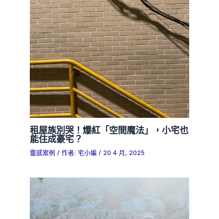
租屋族別哭！爆紅「空間魔法」，小宅也
能住成豪宅？
靈感案例
/ 作者:
宅小編
/
20 4 月, 2025