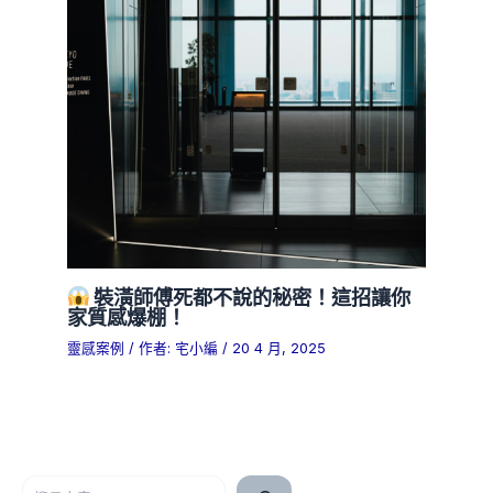
裝潢師傅死都不說的秘密！這招讓你
家質感爆棚！
靈感案例
/ 作者:
宅小編
/
20 4 月, 2025
搜尋