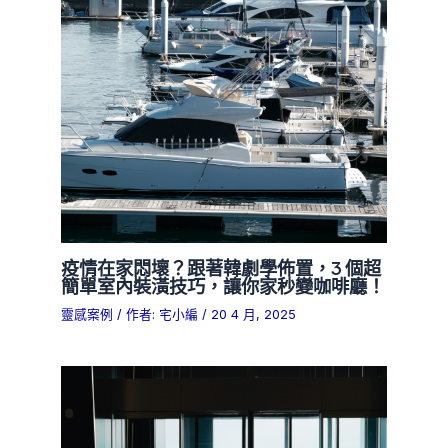
疫情在家悶壞？跟著韓劇學佈置，3 個超
簡單室內裝潢技巧，讓你家秒變咖啡廳！
靈感案例
/ 作者:
宅小編
/
20 4 月, 2025