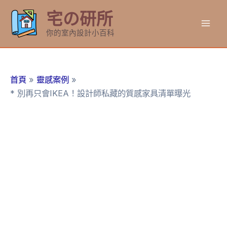
跳
宅の研所
至
Mai
主
你的室內設計小百科
要
Men
內
容
首頁
靈感案例
* 別再只會IKEA！設計師私藏的質感家具清單曝光