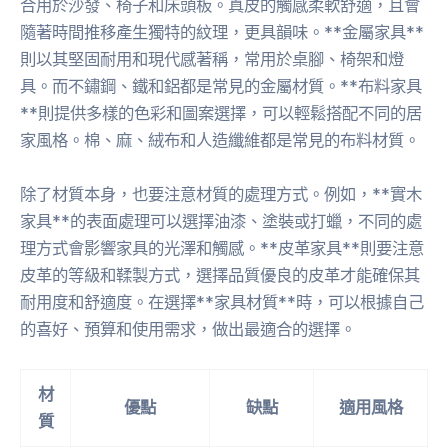
合用於沙發、椅子和床頭板。真皮的觸感柔軟舒適，且會
隨著時間推移產生獨特的紋理，更具韻味。**金屬家具**
則以其堅固耐用和現代感著稱，常用於桌腳、椅架和燈
具。而不鏽鋼、鐵和鋁都是常見的金屬材質。**布料家具
**則提供多樣的色彩和圖案選擇，可以輕鬆搭配不同的居
家風格。棉、麻、絨布和人造纖維都是常見的布料材質。
除了材質本身，也要注意材質的處理方式。例如，**實木
家具**的表面處理可以選擇油漆、塗裝或打蠟，不同的處
理方式會影響家具的光澤和觸感。**皮革家具**則要注意
皮革的等級和鞣製方式，選擇品質優良的皮革才能確保其
耐用度和舒適度。在選擇**家具材質**時，可以根據自己
的喜好、預算和使用需求，做出最適合的選擇。
材
優點
缺點
適用風格
質