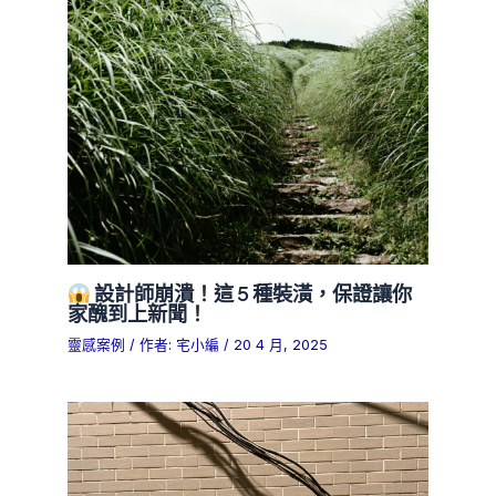
設計師崩潰！這 5 種裝潢，保證讓你
家醜到上新聞！
靈感案例
/ 作者:
宅小編
/
20 4 月, 2025