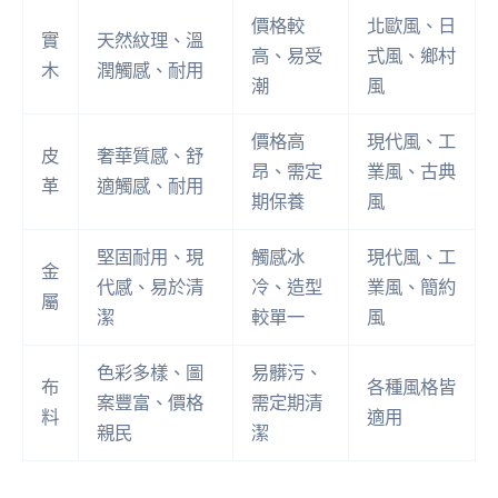
價格較
北歐風、日
實
天然紋理、溫
高、易受
式風、鄉村
木
潤觸感、耐用
潮
風
價格高
現代風、工
皮
奢華質感、舒
昂、需定
業風、古典
革
適觸感、耐用
期保養
風
堅固耐用、現
觸感冰
現代風、工
金
代感、易於清
冷、造型
業風、簡約
屬
潔
較單一
風
色彩多樣、圖
易髒污、
布
各種風格皆
案豐富、價格
需定期清
料
適用
親民
潔