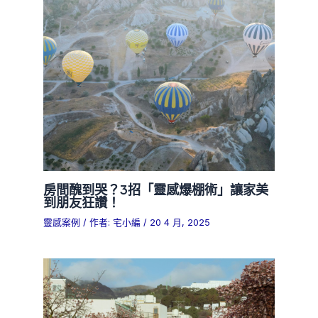
房間醜到哭？3招「靈感爆棚術」讓家美
到朋友狂讚！
靈感案例
/ 作者:
宅小編
/
20 4 月, 2025