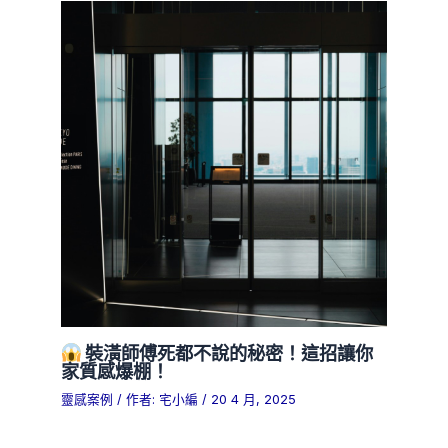
裝潢師傅死都不說的秘密！這招讓你
家質感爆棚！
靈感案例
/ 作者:
宅小編
/
20 4 月, 2025