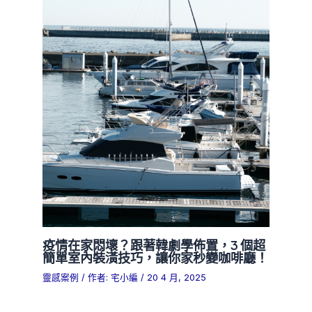
疫情在家悶壞？跟著韓劇學佈置，3 個超
簡單室內裝潢技巧，讓你家秒變咖啡廳！
靈感案例
/ 作者:
宅小編
/
20 4 月, 2025