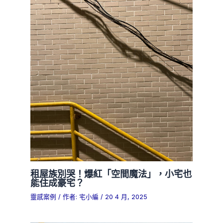
租屋族別哭！爆紅「空間魔法」，小宅也
能住成豪宅？
靈感案例
/ 作者:
宅小編
/
20 4 月, 2025