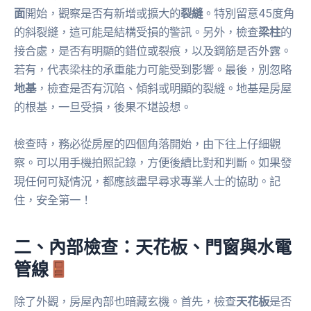
面
開始，觀察是否有新增或擴大的
裂縫
。特別留意45度角
的斜裂縫，這可能是結構受損的警訊。另外，檢查
梁柱
的
接合處，是否有明顯的錯位或裂痕，以及鋼筋是否外露。
若有，代表梁柱的承重能力可能受到影響。最後，別忽略
地基
，檢查是否有沉陷、傾斜或明顯的裂縫。地基是房屋
的根基，一旦受損，後果不堪設想。
檢查時，務必從房屋的四個角落開始，由下往上仔細觀
察。可以用手機拍照記錄，方便後續比對和判斷。如果發
現任何可疑情況，都應該盡早尋求專業人士的協助。記
住，安全第一！
二、內部檢查：天花板、門窗與水電
管線
除了外觀，房屋內部也暗藏玄機。首先，檢查
天花板
是否