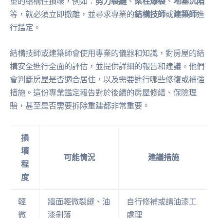
重的結構性損壞，例如：
剪力裂縫
、
梁柱爆裂
、
地基沉陷
等，就必須立即撤離，並尋求專業的
結構技師
或
建築師
進
行鑑定。
結構技師或建築師會使用專業的儀器和知識，對房屋的結
構安全進行全面的評估，並提供詳細的報告和建議。他們
會判斷房屋是否適合居住，以及需要進行哪些修復或補強
措施。這份專業鑑定報告對於後續的房屋修繕、保險理
賠，甚至是否需要拆除重建都非常重要。
損
壞
可能情況
建議措施
程
度
輕
牆面輕微裂縫、油
自行修補或請油漆工
微
漆剝落
處理