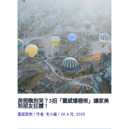
房間醜到哭？3招「靈感爆棚術」讓家美
到朋友狂讚！
靈感案例
/ 作者:
宅小編
/
20 4 月, 2025