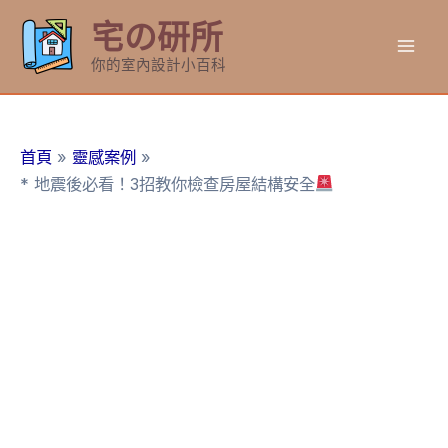
跳
宅の研所
至
Mai
主
你的室內設計小百科
要
Men
內
容
首頁
靈感案例
* 地震後必看！3招教你檢查房屋結構安全