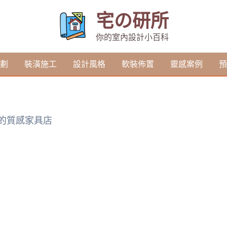
宅の研所
你的室內設計小百科
劃
裝潢施工
設計風格
軟裝佈置
靈感案例
預
懂的質感家具店