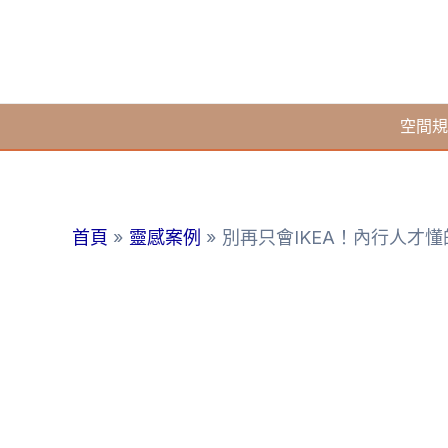
跳
至
主
要
空間規
內
容
首頁
靈感案例
別再只會IKEA！內行人才