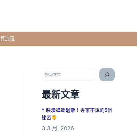
算流程
搜尋
最新文章
* 裝潢蟑螂退散！專家不說的5個
秘密
3 3 月, 2026