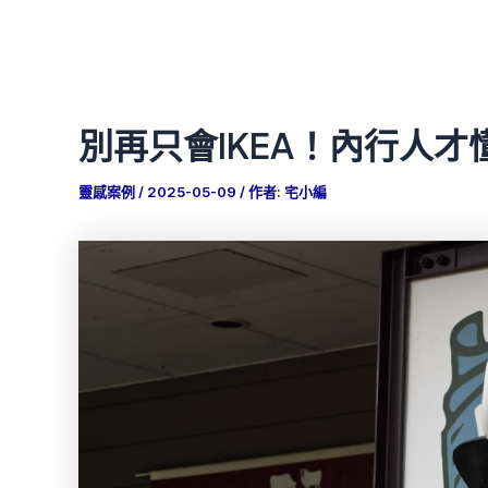
別再只會IKEA！內行人
靈感案例
/
2025-05-09
/ 作者:
宅小編