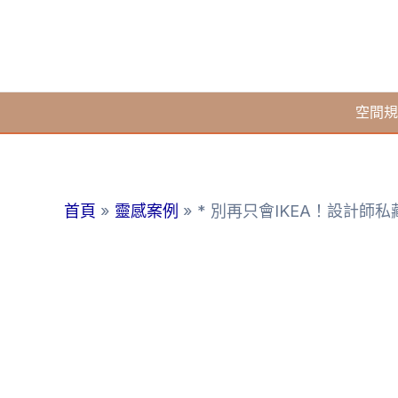
跳
至
主
要
空間規
內
容
首頁
靈感案例
* 別再只會IKEA！設計師