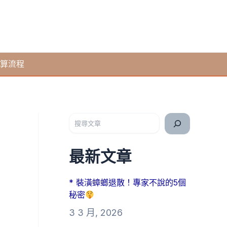
算流程
搜尋
最新文章
* 裝潢蟑螂退散！專家不說的5個
秘密
3 3 月, 2026