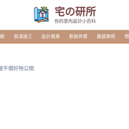
宅の研所
你的室內設計小百科
劃
裝潢施工
設計風格
軟裝佈置
靈感案例
預
私藏平價好物公開