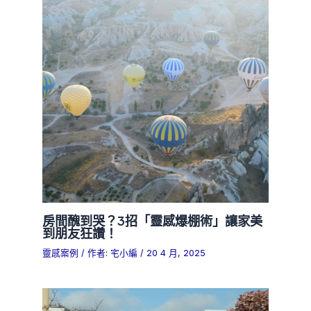
房間醜到哭？3招「靈感爆棚術」讓家美
到朋友狂讚！
靈感案例
/ 作者:
宅小編
/
20 4 月, 2025