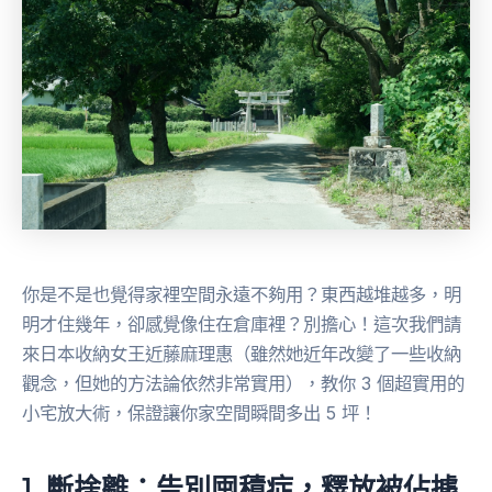
你是不是也覺得家裡空間永遠不夠用？東西越堆越多，明
明才住幾年，卻感覺像住在倉庫裡？別擔心！這次我們請
來日本收納女王近藤麻理惠（雖然她近年改變了一些收納
觀念，但她的方法論依然非常實用），教你 3 個超實用的
小宅放大術，保證讓你家空間瞬間多出 5 坪！
1. 斷捨離：告別囤積症，釋放被佔據