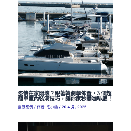
疫情在家悶壞？跟著韓劇學佈置，3 個超
簡單室內裝潢技巧，讓你家秒變咖啡廳！
靈感案例
/ 作者:
宅小編
/
20 4 月, 2025