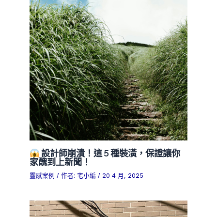
設計師崩潰！這 5 種裝潢，保證讓你
家醜到上新聞！
靈感案例
/ 作者:
宅小編
/
20 4 月, 2025