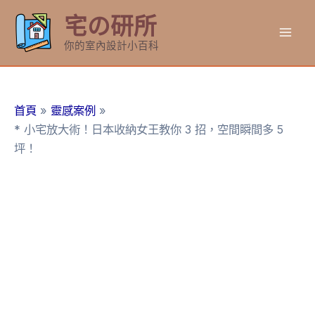
跳
宅の研所
至
Mai
主
你的室內設計小百科
要
Men
內
容
首頁
靈感案例
* 小宅放大術！日本收納女王教你 3 招，空間瞬間多 5
坪！