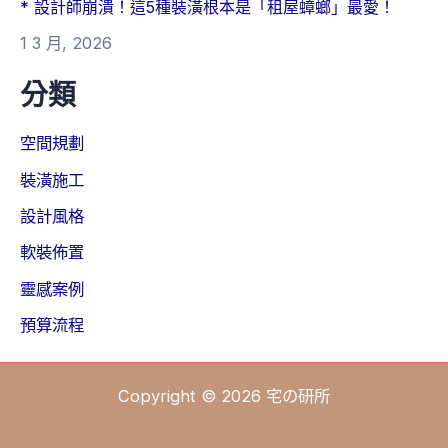
* 設計師崩潰！這5種裝潢根本是「租屋蟑螂」最愛！
1 3 月, 2026
分類
空間規劃
裝潢施工
設計風格
軟裝佈置
靈感案例
預算流程
Copyright © 2026 宅の研所