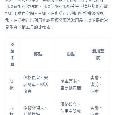
可以疊加的收納盒、可以伸縮的隔板等等，這些都能有效
地利用垂直空間。例如，在廚房可以利用掛鉤掛鍋碗瓢
盆，在浴室可以利用伸縮隔板分隔洗漱用品。以下提供常
見垂直收納工具的比較表：
收
納
適用空
優點
缺點
工
間
具
價格便宜、安
客廳、
層
承重有限、
裝簡單、靈活
書房、
板
容易積灰塵
度高
臥室
價格較高、
高
儲物空間大、
客廳、
佔用空間較
櫃
隱蔽性好
臥室