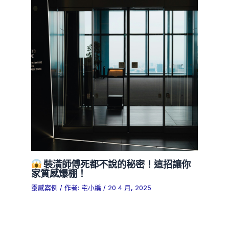
裝潢師傅死都不說的秘密！這招讓你
家質感爆棚！
靈感案例
/ 作者:
宅小編
/
20 4 月, 2025