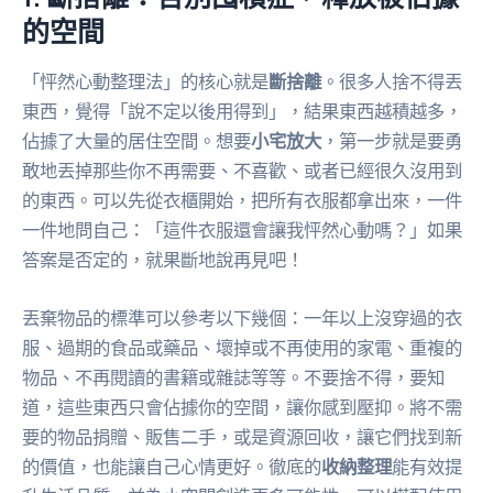
的空間
「怦然心動整理法」的核心就是
斷捨離
。很多人捨不得丟
東西，覺得「說不定以後用得到」，結果東西越積越多，
佔據了大量的居住空間。想要
小宅放大
，第一步就是要勇
敢地丟掉那些你不再需要、不喜歡、或者已經很久沒用到
的東西。可以先從衣櫃開始，把所有衣服都拿出來，一件
一件地問自己：「這件衣服還會讓我怦然心動嗎？」如果
答案是否定的，就果斷地說再見吧！
丟棄物品的標準可以參考以下幾個：一年以上沒穿過的衣
服、過期的食品或藥品、壞掉或不再使用的家電、重複的
物品、不再閱讀的書籍或雜誌等等。不要捨不得，要知
道，這些東西只會佔據你的空間，讓你感到壓抑。將不需
要的物品捐贈、販售二手，或是資源回收，讓它們找到新
的價值，也能讓自己心情更好。徹底的
收納整理
能有效提