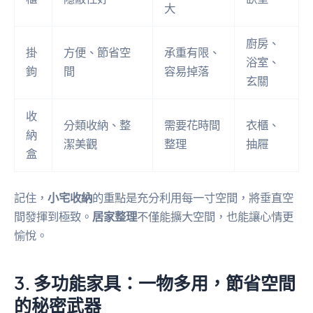
大
廚房、
掛
方便、節省空
承重有限、
浴室、
鉤
間
容易掉落
玄關
收
分類收納、整
需要花時間
衣櫃、
納
潔美觀
整理
抽屜
盒
記住，
小宅收納
的重點是充分利用每一寸空間，將垂直空
間發揮到極致。
居家整理
不僅能擴大空間，也能讓心情更
愉悅。
3. 多功能家具：一物多用，節省空間
的秘密武器