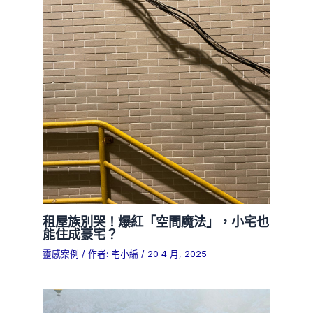
租屋族別哭！爆紅「空間魔法」，小宅也
能住成豪宅？
靈感案例
/ 作者:
宅小編
/
20 4 月, 2025