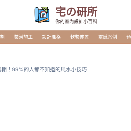
宅の研所
你的室內設計小百科
劃
裝潢施工
設計風格
軟裝佈置
靈感案例
預
爆棚！99%的人都不知道的風水小技巧