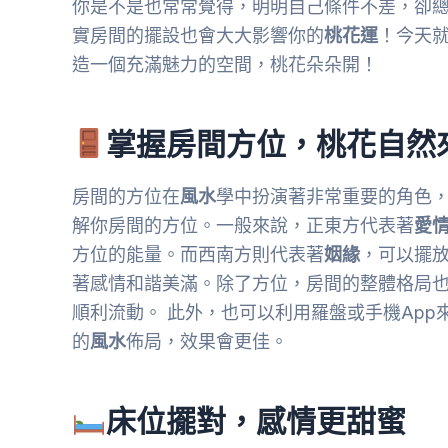
你是不是也常常覺得，明明自己條件不差，卻
實房間的擺設也會大大影響你的
桃花運
！今天就
造一個充滿魅力的空間，桃花朵朵開！
掌握房間方位，桃花自然
房間的方位在
風水
學中扮演著非常重要的角色
解你房間的方位。一般來說，正東方代表著
愛
方位的能量。而西南方則代表著
姻緣
，可以擺
著感情和諧美滿。除了方位，房間的整體格局
順利流動。 此外，也可以利用羅盤或手機Ap
的
風水
佈局，效果會更佳。
床位擺對，感情更甜蜜