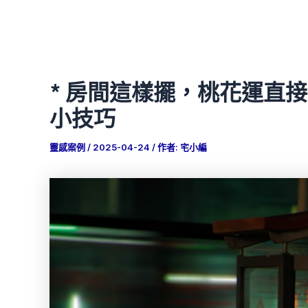
* 房間這樣擺，桃花運直
小技巧
靈感案例
/
2025-04-24
/ 作者:
宅小編