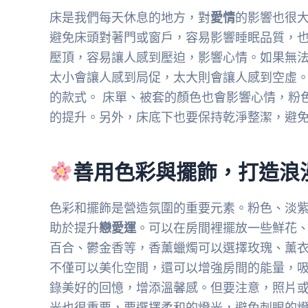
床是我們每天休息的地方，對
愛情
的影響也很
避免床頭對著門或窗戶，容易影響睡眠品質，
壓頂，容易讓人感到壓迫，影響心情。如果無
太小會讓人感到局促，太大則會讓人感到空虛
的款式。 床單、被套的顏色也會影響心情，粉
的提升。另外，床底下也要保持乾淨整潔，避
善用色彩與擺飾，打造浪
色彩和擺飾是營造氛圍的重要元素。粉色、淡
助於提升
戀愛運
。可以在房間裡擺放一些鮮花
百合、鬱金香等，香薰蠟燭可以選擇玫瑰、薰衣
不僅可以美化空間，還可以增強房間的能量，
錄美好的回憶，增添溫馨感。但要注意，照片
光也很重要，要選擇柔和的燈光，避免刺眼的燈