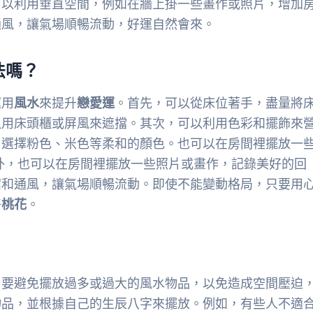
可以利用垂直空間，例如在牆上掛一些畫作或照片，增加
通風，讓氣場順暢流動，好運自然會來。
法嗎？
運用
風水
來提升
戀愛運
。首先，可以從床位著手，盡量將
以用床頭櫃或屏風來遮擋。其次，可以利用色彩和擺飾來
，選擇粉色、米色等柔和的顏色。也可以在房間裡擺放一
外，也可以在房間裡擺放一些照片或畫作，記錄美好的回
潔和通風，讓氣場順暢流動。即使不能變動格局，只要用
好
桃花
。
，要避免擺放過多或過大的風水物品，以免造成空間壓迫
物品，並根據自己的生辰八字來擺放。例如，有些人不適