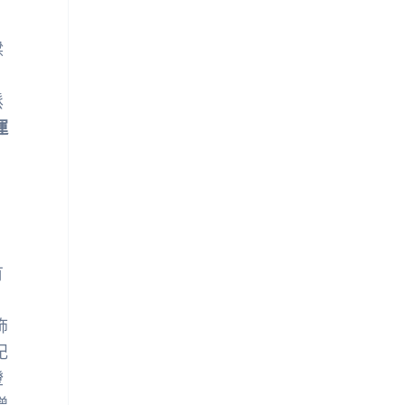
。
樑
，
鬆
運
有
、
飾
記
燈
增