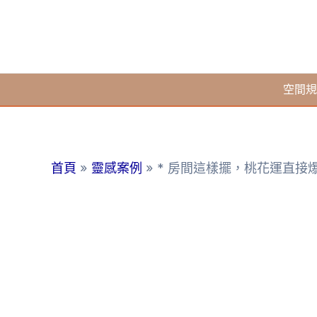
跳
至
主
要
空間規
內
容
首頁
靈感案例
* 房間這樣擺，桃花運直接