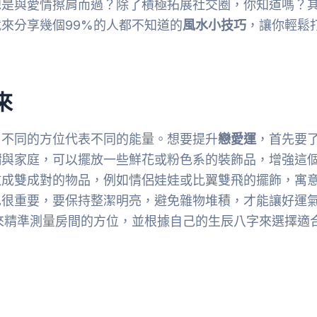
總是與愛情擦肩而過？除了積極拓展社交圈，你知道嗎？
來分享幾個99%的人都不知道的
風水小技巧
，讓你輕鬆
來
，不同的方位代表不同的能量。想要提升
戀愛運
，首先要
情
與家庭，可以擺放一些鮮花或粉色系的裝飾品，增強這
放成雙成對的物品，例如情侶娃娃或比翼雙飛的擺飾，寓
也很重要，要保持整潔明亮，避免雜物堆積，才能讓好運
p來精準測量房間的方位，並根據自己的生辰八字來選擇適