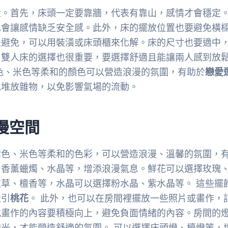
大。首先，床頭一定要靠牆，代表有靠山，感情才會穩定
也會讓感情缺乏安全感。此外，床的擺放位置也要避免橫
法避免，可以用裝潢或床頭櫃來化解。床的尺寸也要適中
。雙人床的選擇也很重要，要選擇舒適且能讓兩人感到放
色、米色等柔和的顏色可以營造浪漫的氛圍，有助於
戀愛
免堆放雜物，以免影響氣場的流動。
漫空間
紫色、米色等柔和的色彩，可以營造浪漫、溫馨的氛圍，
、香薰蠟燭、水晶等，增添浪漫氣息。鮮花可以選擇玫瑰
草、檀香等，水晶可以選擇粉水晶、紫水晶等。 這些擺
吸引
桃花
。 此外，也可以在房間裡擺放一些照片或畫作，
或畫作的內容要積極向上，避免負面情緒的內容。房間的
光，才能營造舒適的氛圍。 可以選擇床頭燈、檯燈等，