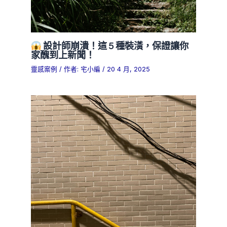
設計師崩潰！這 5 種裝潢，保證讓你
家醜到上新聞！
靈感案例
/ 作者:
宅小編
/
20 4 月, 2025