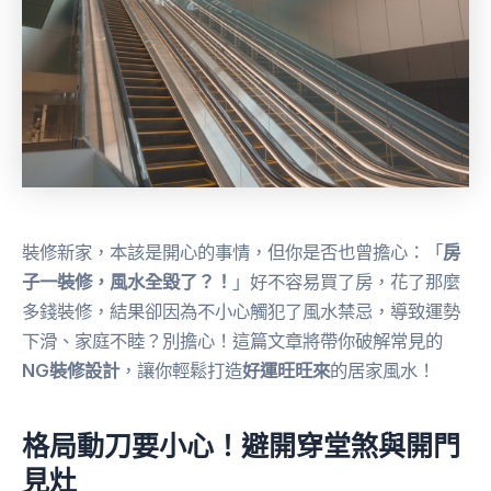
裝修新家，本該是開心的事情，但你是否也曾擔心：「
房
子一裝修，風水全毀了？！
」好不容易買了房，花了那麼
多錢裝修，結果卻因為不小心觸犯了風水禁忌，導致運勢
下滑、家庭不睦？別擔心！這篇文章將帶你破解常見的
NG裝修設計
，讓你輕鬆打造
好運旺旺來
的居家風水！
格局動刀要小心！避開穿堂煞與開門
見灶