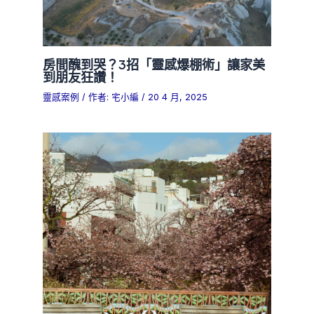
房間醜到哭？3招「靈感爆棚術」讓家美
到朋友狂讚！
靈感案例
/ 作者:
宅小編
/
20 4 月, 2025