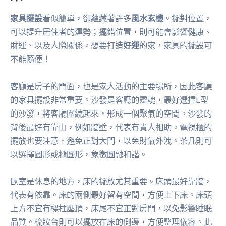
家具擺設
看似簡單，卻蘊藏著許多
風水玄機
。擺對位置，
可以提升居住者的運勢；擺錯位置，則可能會影響健康、
財運、以及人際關係。想要打造
好運
的家，家具的擺設可
不能隨便！
客廳是房子的門面，也是家人活動的主要場所，因此客廳
的家具擺設非常重要。沙發是客廳的靈魂，最好選擇L型
的沙發，將客廳圍繞起來，形成一個聚氣的空間。沙發的
背後最好有靠山，例如牆壁，代表有貴人相助。電視櫃的
擺放也要注意，避免正對大門，以免財氣外洩。茶几則可
以選擇圓形或橢圓形，象徵圓融和諧。
臥室是休息的地方，床的擺放尤其重要。床頭最好靠牆，
代表有依靠。床的兩側最好留有空間，方便上下床。床頭
上方不宜有樑柱壓頂，床尾不宜正對房門，以免影響睡眠
品質。梳妝台則可以擺放在床的側邊，方便整理儀容。此