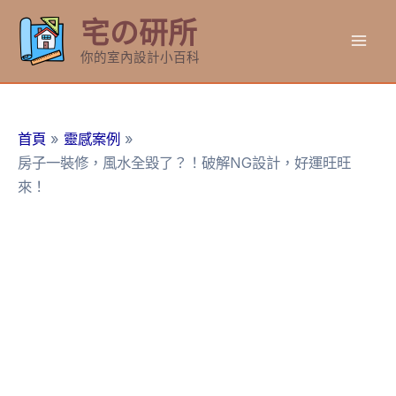
跳
宅の研所
至
Mai
主
你的室內設計小百科
要
Men
內
容
首頁
靈感案例
房子一裝修，風水全毀了？！破解NG設計，好運旺旺
來！