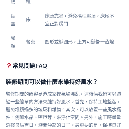
廳
櫃
臥
床頭靠牆，避免樑柱壓頂，床尾不
床
室
宜正對房門
餐
餐桌
圓形或橢圓形，上方可懸掛一盞燈
廳
常見問題FAQ
裝修期間可以做什麼來維持好風水？
裝修期間的確容易造成家裡氣場混亂，這時候我們可以透
過一些簡單的方法來維持好風水。首先，保持工地整潔，
避免堆積過多的垃圾和雜物。其次，可以放置一些
風水
擺
件，例如水晶、鹽燈等，來淨化空間。另外，施工時盡量
選擇良辰吉日，避開沖煞的日子。最重要的是，保持良好