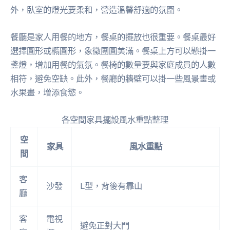
外，臥室的燈光要柔和，營造溫馨舒適的氛圍。
餐廳是家人用餐的地方，餐桌的擺放也很重要。餐桌最好
選擇圓形或橢圓形，象徵團圓美滿。餐桌上方可以懸掛一
盞燈，增加用餐的氣氛。餐椅的數量要與家庭成員的人數
相符，避免空缺。此外，餐廳的牆壁可以掛一些風景畫或
水果畫，增添食慾。
各空間家具擺設風水重點整理
空
家具
風水重點
間
客
沙發
L型，背後有靠山
廳
客
電視
避免正對大門