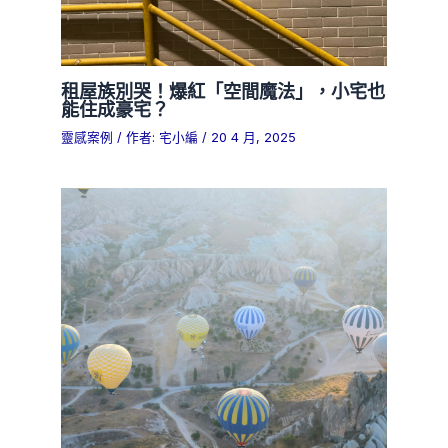
租屋族別哭！爆紅「空間魔法」，小宅也
能住成豪宅？
靈感案例
/ 作者:
宅小編
/
20 4 月, 2025