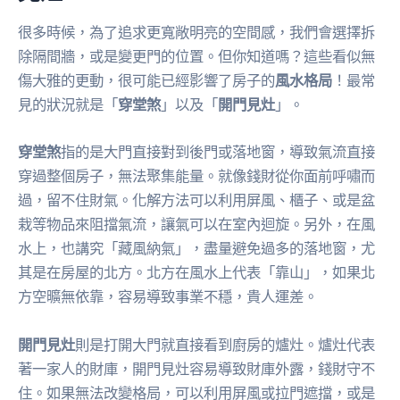
很多時候，為了追求更寬敞明亮的空間感，我們會選擇拆
除隔間牆，或是變更門的位置。但你知道嗎？這些看似無
傷大雅的更動，很可能已經影響了房子的
風水格局
！最常
見的狀況就是「
穿堂煞
」以及「
開門見灶
」。
穿堂煞
指的是大門直接對到後門或落地窗，導致氣流直接
穿過整個房子，無法聚集能量。就像錢財從你面前呼嘯而
過，留不住財氣。化解方法可以利用屏風、櫃子、或是盆
栽等物品來阻擋氣流，讓氣可以在室內迴旋。另外，在風
水上，也講究「藏風納氣」，盡量避免過多的落地窗，尤
其是在房屋的北方。北方在風水上代表「靠山」，如果北
方空曠無依靠，容易導致事業不穩，貴人運差。
開門見灶
則是打開大門就直接看到廚房的爐灶。爐灶代表
著一家人的財庫，開門見灶容易導致財庫外露，錢財守不
住。如果無法改變格局，可以利用屏風或拉門遮擋，或是