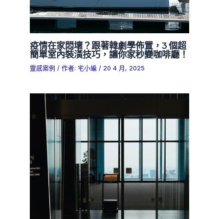
疫情在家悶壞？跟著韓劇學佈置，3 個超
簡單室內裝潢技巧，讓你家秒變咖啡廳！
靈感案例
/ 作者:
宅小編
/
20 4 月, 2025