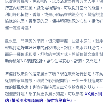
以從家具擺設、色彩搭配、以及清潔整理等方面入手。保
持室內明亮通風，避免堆積雜物，可以提升空間的能量。
利用綠色植物、香氛、或是小飾品來點綴空間，營造舒適
愉悅的氛圍。最重要的是，保持積極樂觀的心態，相信好
運一定會降臨！
風水是一門深奧的學問，但只要掌握一些基本原則，就能
輕鬆打造
好運旺旺來
的居家環境。記住，風水並非迷信，
而是一種追求和諧、舒適的生活方式。希望這篇文章能幫
助你破解
NG裝修設計
，讓你住得安心、舒適、又開運！
準備好改造你的居家風水了嗎？現在就開始行動吧！不妨
從調整家具擺設、改變色彩搭配開始，一步一步打造屬於
你的
好風水
家！也歡迎將這篇文章分享給身邊的朋友，一
起迎接好運！想了解更多風水知識，可以參考
XX風水網
站 (權威風水知識網站，提供專業資訊)
。