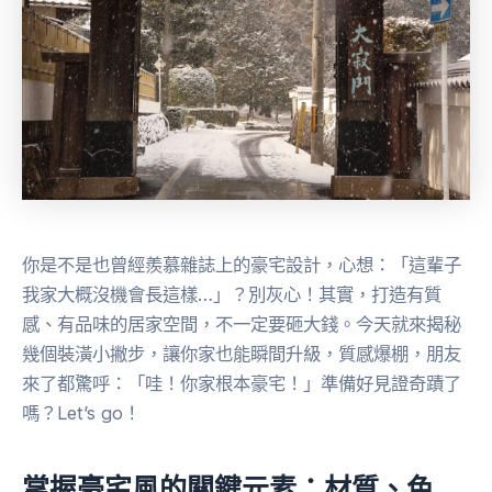
你是不是也曾經羨慕雜誌上的豪宅設計，心想：「這輩子
我家大概沒機會長這樣…」？別灰心！其實，打造有質
感、有品味的居家空間，不一定要砸大錢。今天就來揭秘
幾個裝潢小撇步，讓你家也能瞬間升級，質感爆棚，朋友
來了都驚呼：「哇！你家根本豪宅！」準備好見證奇蹟了
嗎？Let’s go！
掌握豪宅風的關鍵元素：材質、色