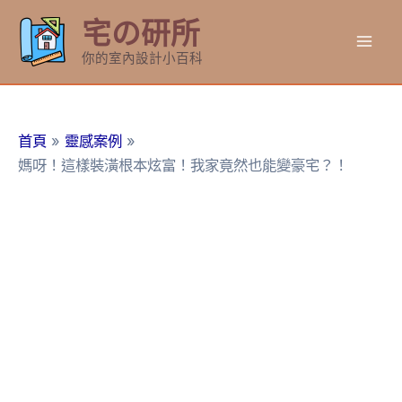
跳
宅の研所
至
Mai
主
你的室內設計小百科
要
Men
內
容
首頁
靈感案例
媽呀！這樣裝潢根本炫富！我家竟然也能變豪宅？！