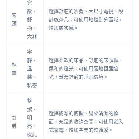
寬
敞、
選擇舒適的沙發、大尺寸電視、設
客
舒
計感茶几；可使用地毯劃分區域，
廳
適、
增加層次感。
大器
寧
靜、
選擇柔軟的床品、舒適的床頭櫃、
臥
溫
柔和的燈光；可使用落地窗簾遮
室
馨、
光，營造舒適的睡眠環境。
私密
整
潔、
選擇簡潔的櫥櫃、易於清潔的檯
廚
明
面、充足的收納空間；可使用嵌入
房
亮、
式家電，增加空間的整體感。
機能