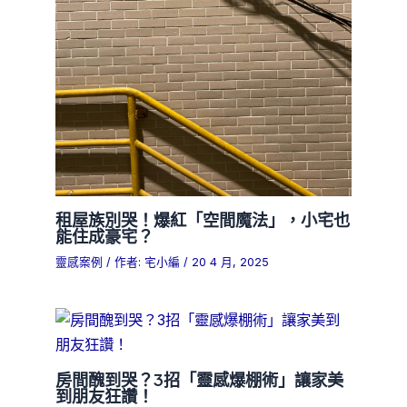
租屋族別哭！爆紅「空間魔法」，小宅也
能住成豪宅？
靈感案例
/ 作者:
宅小編
/
20 4 月, 2025
房間醜到哭？3招「靈感爆棚術」讓家美
到朋友狂讚！