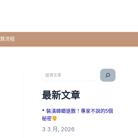
算流程
搜尋
最新文章
* 裝潢蟑螂退散！專家不說的5個
秘密
3 3 月, 2026