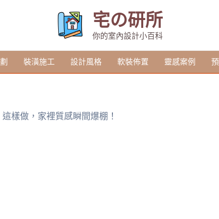
宅の研所
你的室內設計小百科
劃
裝潢施工
設計風格
軟裝佈置
靈感案例
預
！這樣做，家裡質感瞬間爆棚！