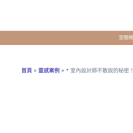
跳
至
主
要
空間規
內
容
首頁
靈感案例
* 室內設計師不敢說的秘密