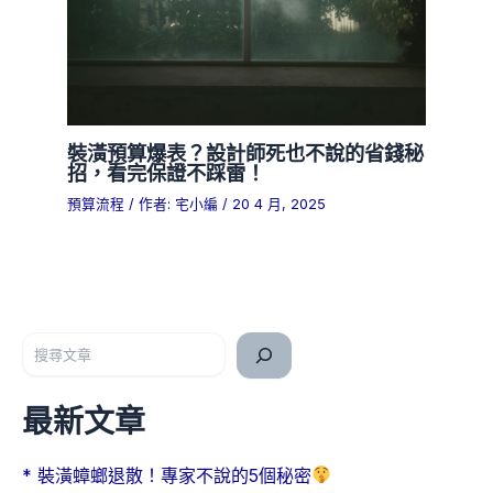
裝潢預算爆表？設計師死也不說的省錢秘
招，看完保證不踩雷！
預算流程
/ 作者:
宅小編
/
20 4 月, 2025
搜尋
最新文章
* 裝潢蟑螂退散！專家不說的5個秘密