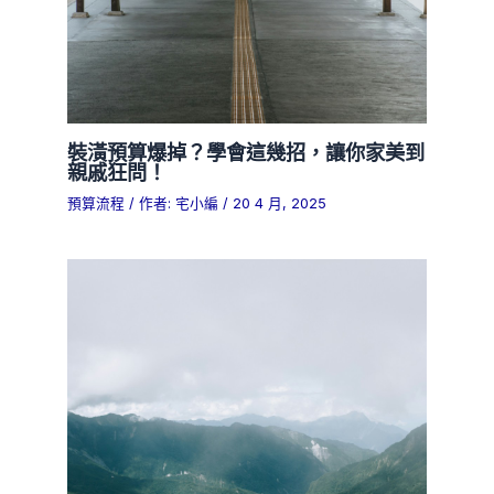
裝潢預算爆掉？學會這幾招，讓你家美到
親戚狂問！
預算流程
/ 作者:
宅小編
/
20 4 月, 2025