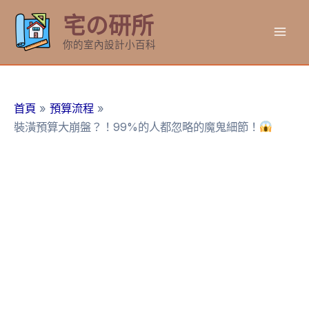
跳
宅の研所
至
Mai
主
你的室內設計小百科
要
Men
內
容
首頁
預算流程
裝潢預算大崩盤？！99%的人都忽略的魔鬼細節！