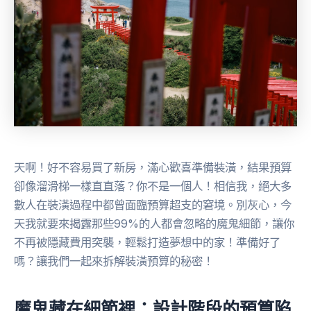
天啊！好不容易買了新房，滿心歡喜準備裝潢，結果預算
卻像溜滑梯一樣直直落？你不是一個人！相信我，絕大多
數人在裝潢過程中都曾面臨預算超支的窘境。別灰心，今
天我就要來揭露那些99%的人都會忽略的魔鬼細節，讓你
不再被隱藏費用突襲，輕鬆打造夢想中的家！準備好了
嗎？讓我們一起來拆解裝潢預算的秘密！
魔鬼藏在細節裡：設計階段的預算陷