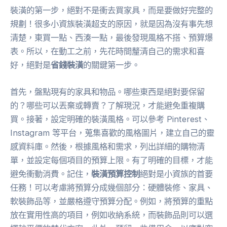
裝潢的第一步，絕對不是衝去買家具，而是要做好完整的
規劃！很多小資族裝潢超支的原因，就是因為沒有事先想
清楚，東買一點、西湊一點，最後發現風格不搭、預算爆
表。所以，在動工之前，先花時間釐清自己的需求和喜
好，絕對是
省錢裝潢
的關鍵第一步。
首先，盤點現有的家具和物品。哪些東西是絕對要保留
的？哪些可以丟棄或轉賣？了解現況，才能避免重複購
買。接著，設定明確的裝潢風格。可以參考 Pinterest、
Instagram 等平台，蒐集喜歡的風格圖片，建立自己的靈
感資料庫。然後，根據風格和需求，列出詳細的購物清
單，並設定每個項目的預算上限。有了明確的目標，才能
避免衝動消費。記住，
裝潢預算控制
絕對是小資族的首要
任務！可以考慮將預算分成幾個部分：硬體裝修、家具、
軟裝飾品等，並嚴格遵守預算分配。例如，將預算的重點
放在實用性高的項目，例如收納系統，而裝飾品則可以選