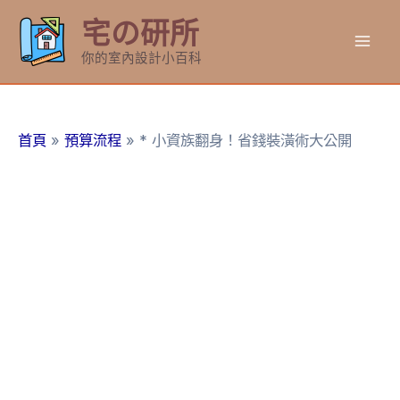
跳
宅の研所
至
Mai
主
你的室內設計小百科
要
Men
內
容
首頁
預算流程
* 小資族翻身！省錢裝潢術大公開