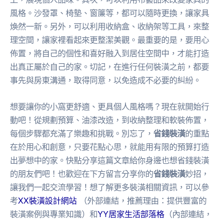
風格。沙發罩、椅墊、窗簾等，都可以隨時更換，讓家具
煥然一新。另外，可以利用收納盒、收納架等工具，來整
理空間，讓家裡看起來更整潔美觀。最重要的是，要用心
佈置，將自己的個性和喜好融入到居住空間中，才能打造
出真正屬於自己的家。切記，在進行任何裝潢之前，都要
事先與房東溝通，取得同意，以免造成不必要的糾紛。
想要讓你的小窩更舒適、更具個人風格嗎？現在就開始行
動吧！從規劃預算、油漆改造，到收納整理和軟裝佈置，
每個步驟都充滿了樂趣和挑戰。別忘了，
省錢裝潢
的重點
在於用心和創意，只要花點心思，就能用有限的預算打造
出夢想中的家。快點分享這篇文章給你身邊也想省錢裝潢
的朋友們吧！也歡迎在下方留言分享你的
省錢裝潢
妙招，
讓我們一起交流學習！想了解更多裝潢相關資訊，可以參
考
XX裝潢設計網站
（外部連結，推薦理由：提供豐富的
裝潢案例與專業知識）和
YY居家生活部落格
（內部連結，