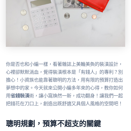
你是否也和小編一樣，看著雜誌上美輪美奐的裝潢設計，
心裡卻默默淌血，覺得裝潢根本是「有錢人」的專利？別
擔心！小資族也能靠著聰明的方法，用有限的預算打造出
夢想中的家。今天就來公開小編多年來的心得，教你如何
用
省錢裝潢
術，讓小窩煥然一新，成功翻身！讓我們一起
把錢花在刀口上，創造出既舒適又具個人風格的空間吧！
聰明規劃，預算不超支的關鍵