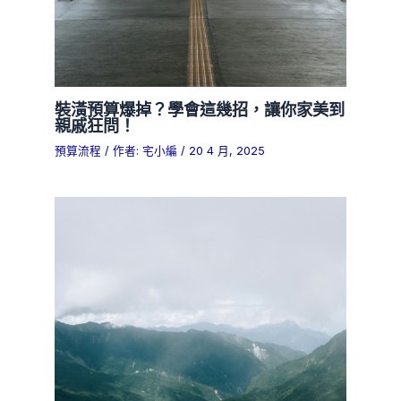
裝潢預算爆掉？學會這幾招，讓你家美到
親戚狂問！
預算流程
/ 作者:
宅小編
/
20 4 月, 2025