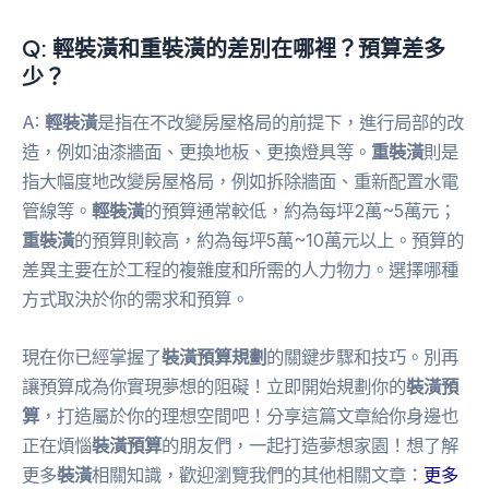
Q:
輕裝潢
和
重裝潢
的差別在哪裡？預算差多
少？
A:
輕裝潢
是指在不改變房屋格局的前提下，進行局部的改
造，例如油漆牆面、更換地板、更換燈具等。
重裝潢
則是
指大幅度地改變房屋格局，例如拆除牆面、重新配置水電
管線等。
輕裝潢
的預算通常較低，約為每坪2萬~5萬元；
重裝潢
的預算則較高，約為每坪5萬~10萬元以上。預算的
差異主要在於工程的複雜度和所需的人力物力。選擇哪種
方式取決於你的需求和預算。
現在你已經掌握了
裝潢預算規劃
的關鍵步驟和技巧。別再
讓預算成為你實現夢想的阻礙！立即開始規劃你的
裝潢預
算
，打造屬於你的理想空間吧！分享這篇文章給你身邊也
正在煩惱
裝潢預算
的朋友們，一起打造夢想家園！想了解
更多
裝潢
相關知識，歡迎瀏覽我們的其他相關文章：
更多