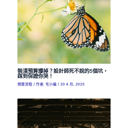
裝潢預算爆掉？設計師死不說的5個坑，
踩到保證你哭！
預算流程
/ 作者:
宅小編
/
20 4 月, 2025