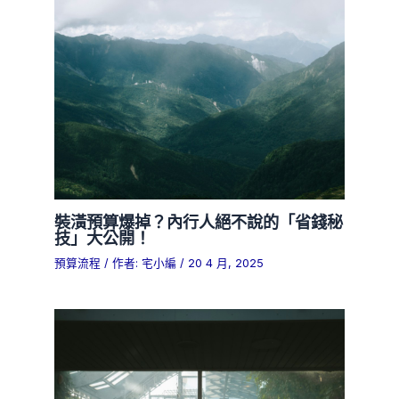
裝潢預算爆掉？內行人絕不說的「省錢秘
技」大公開！
預算流程
/ 作者:
宅小編
/
20 4 月, 2025