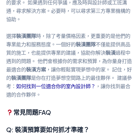
的要求。 如果遇到任何爭議，應及時與設計師或工班溝
通，尋求解決方案。必要時，可以尋求第三方專業機構的
協助。
選擇
裝潢團隊
時，除了考量價格因素，更重要的是他們的
專業能力和服務態度。一個好的
裝潢團隊
不僅能提供高品
質的施工，也能提供專業的建議，協助你解決
裝潢
過程中
遇到的問題。 他們會根據你的需求和預算，為你量身打造
最適合的
裝潢方案
，讓你輕鬆實現夢想中的家。 記住，好
的
裝潢團隊
是你在打造夢想空間路上的最佳夥伴。 建議參
考：
如何找到一位適合你的室內設計師？
，讓你找到最合
適的合作夥伴。
常見問題FAQ
Q:
裝潢預算
要如何抓才準確？