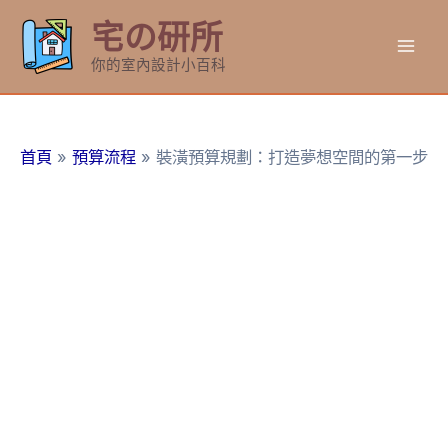
跳
宅の研所
至
Mai
主
你的室內設計小百科
要
Men
內
容
首頁
預算流程
裝潢預算規劃：打造夢想空間的第一步