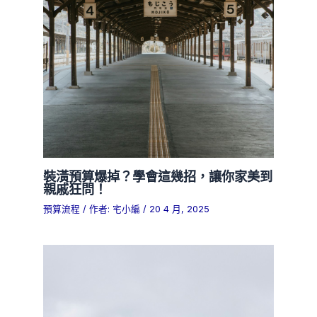
裝潢預算爆掉？學會這幾招，讓你家美到
親戚狂問！
預算流程
/ 作者:
宅小編
/
20 4 月, 2025