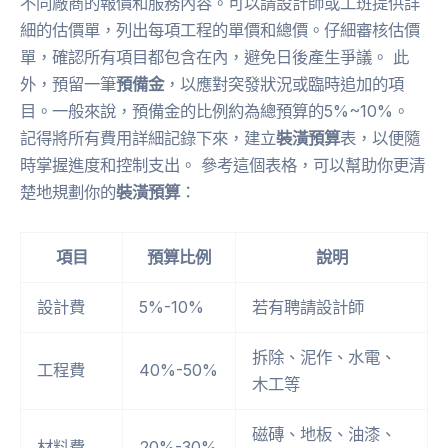
不同廠商的報價和服務內容。可以請設計師或工班提供詳
細的估價單，列出每項工程的單價和總價。仔細審核估價
單，確認所有項目都包含在內，避免日後產生爭議。 此
外，預留一筆
預備金
，以應對突發狀況或臨時追加的項
目。一般來說，預備金的比例約為總預算的5%~10%。
記得將所有費用詳細記錄下來，建立
裝潢預算
表，以便隨
時掌握進度和控制支出。 參考這個表格，可以幫助你更清
楚地規劃你的
裝潢預算
：
項目
預算比例
說明
設計費
5%-10%
若有聘請設計師
拆除、泥作、水電、
工程費
40%-50%
木工等
磁磚、地板、油漆、
材料費
20%-30%