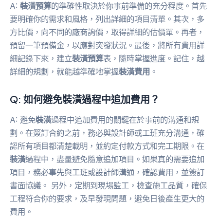
A:
裝潢預算
的準確性取決於你事前準備的充分程度。首先
要明確你的需求和風格，列出詳細的項目清單。其次，多
方比價，向不同的廠商詢價，取得詳細的估價單。再者，
預留一筆預備金，以應對突發狀況。最後，將所有費用詳
細記錄下來，建立
裝潢預算
表，隨時掌握進度。記住，越
詳細的規劃，就能越準確地掌握
裝潢費用
。
Q: 如何避免
裝潢
過程中追加費用？
A: 避免
裝潢
過程中追加費用的關鍵在於事前的溝通和規
劃。在簽訂合約之前，務必與設計師或工班充分溝通，確
認所有項目都清楚載明，並約定付款方式和完工期限。在
裝潢
過程中，盡量避免隨意追加項目。如果真的需要追加
項目，務必事先與工班或設計師溝通，確認費用，並簽訂
書面協議。 另外，定期到現場監工，檢查施工品質，確保
工程符合你的要求，及早發現問題，避免日後產生更大的
費用。