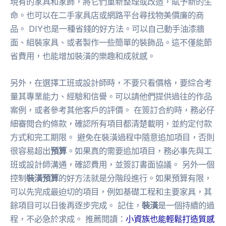
現有的家具和家飾，將它們重新整理或改造，賦予新的生
命。也可以在二手家具店或網路平台尋找物美價廉的商
品。 DIY也是一種省錢的好方法。可以自己動手油漆牆
面、組裝家具、或者製作一些簡單的裝飾品。這不僅能節
省費用，也能增加裝潢的樂趣和成就感。
另外，在選擇工班或設計師時，不要只看價格，要綜合考
量其專業能力、經驗和信譽。可以請他們提供過往的作品
案例，或者參考其他客戶的評價。 在簽訂合約時，務必仔
細審閱合約條款，確認所有項目都清楚載明，並約定付款
方式和完工期限。 避免在裝潢過程中隨意追加項目，否則
很容易超出
預算
。如果真的需要追加項目，務必事先與工
班或設計師溝通，確認費用，並簽訂書面協議。 另外一個
控制
裝潢預算
的好方法就是分階段進行。如果預算有限，
可以先完成最迫切的項目，例如基礎工程和主要家具，其
餘項目可以日後再逐步完成。 記住，
裝潢
是一個持續的過
程，不必急於求成。 推薦閱讀：
小資族也能輕鬆打造質感