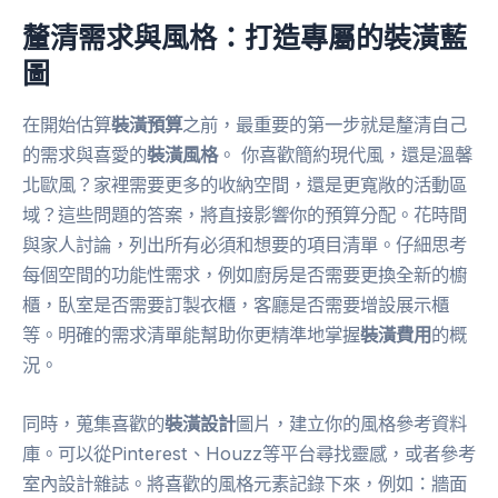
釐清需求與風格：打造專屬的裝潢藍
圖
在開始估算
裝潢預算
之前，最重要的第一步就是釐清自己
的需求與喜愛的
裝潢風格
。 你喜歡簡約現代風，還是溫馨
北歐風？家裡需要更多的收納空間，還是更寬敞的活動區
域？這些問題的答案，將直接影響你的預算分配。花時間
與家人討論，列出所有必須和想要的項目清單。仔細思考
每個空間的功能性需求，例如廚房是否需要更換全新的櫥
櫃，臥室是否需要訂製衣櫃，客廳是否需要增設展示櫃
等。明確的需求清單能幫助你更精準地掌握
裝潢費用
的概
況。
同時，蒐集喜歡的
裝潢設計
圖片，建立你的風格參考資料
庫。可以從Pinterest、Houzz等平台尋找靈感，或者參考
室內設計雜誌。將喜歡的風格元素記錄下來，例如：牆面