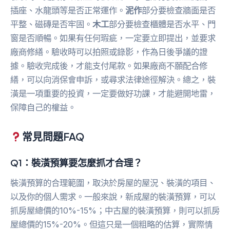
插座、水龍頭等是否正常運作。
泥作
部分要檢查牆面是否
平整、磁磚是否牢固。
木工
部分要檢查櫃體是否水平、門
窗是否順暢。如果有任何瑕疵，一定要立即提出，並要求
廠商修繕。驗收時可以拍照或錄影，作為日後爭議的證
據。驗收完成後，才能支付尾款。如果廠商不願配合修
繕，可以向消保會申訴，或尋求法律途徑解決。總之，裝
潢是一項重要的投資，一定要做好功課，才能避開地雷，
保障自己的權益。
常見問題FAQ
Q1：裝潢預算要怎麼抓才合理？
裝潢預算的合理範圍，取決於房屋的屋況、裝潢的項目、
以及你的個人需求。一般來說，新成屋的裝潢預算，可以
抓房屋總價的10%-15%；中古屋的裝潢預算，則可以抓房
屋總價的15%-20%。但這只是一個粗略的估算，實際情