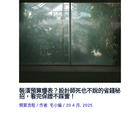
裝潢預算爆表？設計師死也不說的省錢秘
招，看完保證不踩雷！
預算流程
/ 作者:
宅小編
/
20 4 月, 2025