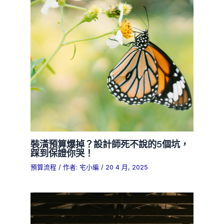
裝潢預算爆掉？設計師死不說的5個坑，
踩到保證你哭！
預算流程
/ 作者:
宅小編
/
20 4 月, 2025