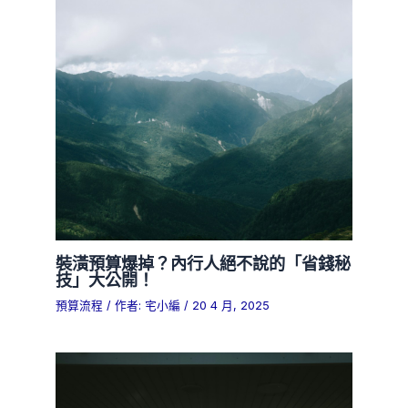
裝潢預算爆掉？內行人絕不說的「省錢秘
技」大公開！
預算流程
/ 作者:
宅小編
/
20 4 月, 2025