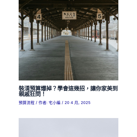
裝潢預算爆掉？學會這幾招，讓你家美到
親戚狂問！
預算流程
/ 作者:
宅小編
/
20 4 月, 2025