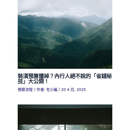
裝潢預算爆掉？內行人絕不說的「省錢秘
技」大公開！
預算流程
/ 作者:
宅小編
/
20 4 月, 2025