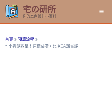
跳
宅の研所
至
Mai
主
你的室內設計小百科
要
Men
內
容
首頁
預算流程
* 小資族救星！這樣裝潢，比IKEA還省錢！