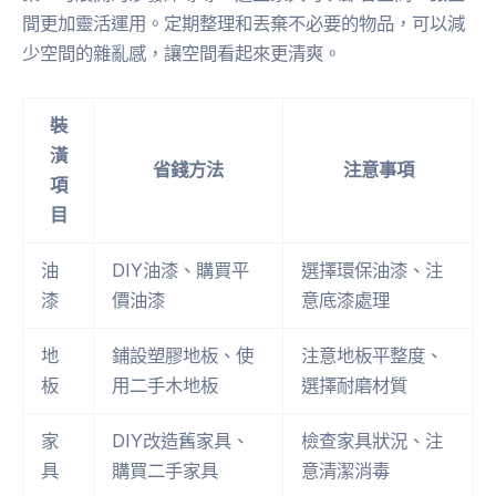
間更加靈活運用。定期整理和丟棄不必要的物品，可以減
少空間的雜亂感，讓空間看起來更清爽。
裝
潢
省錢方法
注意事項
項
目
油
DIY油漆、購買平
選擇環保油漆、注
漆
價油漆
意底漆處理
地
鋪設塑膠地板、使
注意地板平整度、
板
用二手木地板
選擇耐磨材質
家
DIY改造舊家具、
檢查家具狀況、注
具
購買二手家具
意清潔消毒