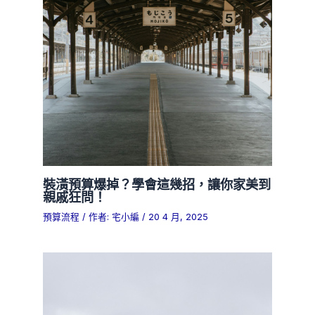
裝潢預算爆掉？學會這幾招，讓你家美到
親戚狂問！
預算流程
/ 作者:
宅小編
/
20 4 月, 2025