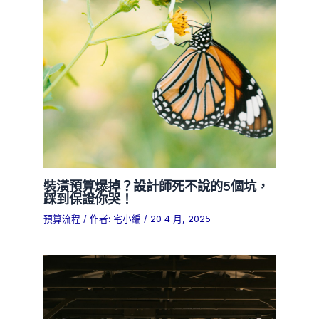
裝潢預算爆掉？設計師死不說的5個坑，
踩到保證你哭！
預算流程
/ 作者:
宅小編
/
20 4 月, 2025